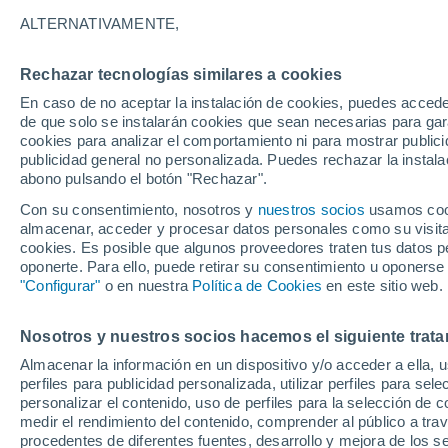
24°
ALTERNATIVAMENTE,
Rechazar tecnologías similares a cookies
Menguant
En caso de no aceptar la instalación de cookies, puedes accede
Iluminada
Sensación de 25°
de que solo se instalarán cookies que sean necesarias para garan
cookies para analizar el comportamiento ni para mostrar publici
publicidad general no personalizada. Puedes rechazar la instala
abono pulsando el botón "Rechazar".
Tiempo 1 - 7 días
Mapa de temperatura
Radar de ll
Con su consentimiento, nosotros y
nuestros socios
usamos cooki
almacenar, acceder y procesar datos personales como su visita e
cookies. Es posible que algunos proveedores traten tus datos pe
oponerte. Para ello, puede retirar su consentimiento u oponerse
Mañana
Lunes
Hoy
"Configurar"
o en nuestra
Política de Cookies
en este sitio web.
9 Ago
10 Ago
8 Ago
Nosotros y nuestros socios hacemos el siguiente trata
Almacenar la información en un dispositivo y/o acceder a ella, 
perfiles para publicidad personalizada, utilizar perfiles para sele
personalizar el contenido, uso de perfiles para la selección de c
25°
/
22°
25°
/
21°
28°
/
23°
medir el rendimiento del contenido, comprender al público a tra
procedentes de diferentes fuentes, desarrollo y mejora de los se