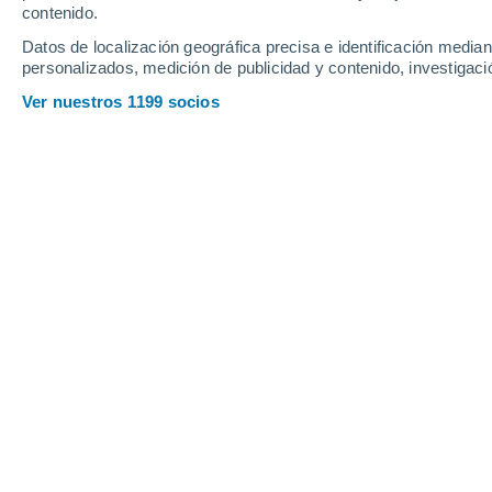
contenido.
15
-
26
km/h
14
-
24
km/h
13
16
-
27
km/h
Datos de localización geográfica precisa e identificación mediant
personalizados, medición de publicidad y contenido, investigació
Tiempo en La Barrosa hoy
, 8 de agos
Ver nuestros 1199 socios
Cielo despejado
24°
01:00
Sensación T.
25°
Cielo despejado
24°
02:00
Sensación T.
25°
Cielo despejado
25°
03:00
Sensación T.
26°
Cielo despejado
25°
05:00
Sensación T.
25°
Soleado
24°
08:00
Sensación T.
25°