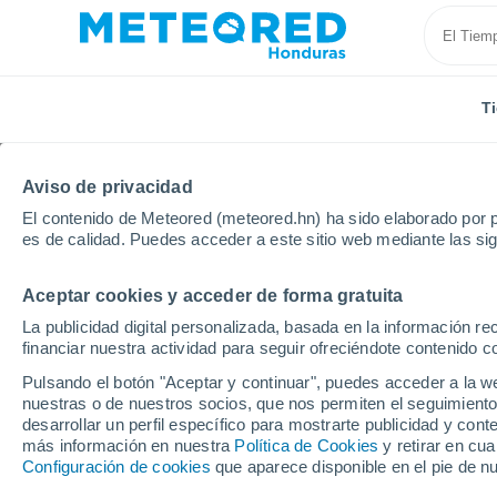
T
Aviso de privacidad
El contenido de Meteored (meteored.hn) ha sido elaborado por p
es de calidad. Puedes acceder a este sitio web mediante las si
Aceptar cookies y acceder de forma gratuita
Inicio
España
Andalucía
Provincia de Cádiz
La publicidad digital personalizada, basada en la información r
financiar nuestra actividad para seguir ofreciéndote contenido c
Tiempo en La Barrosa (
Pulsando el botón "Aceptar y continuar", puedes acceder a la w
nuestras o de nuestros socios, que nos permiten el seguimiento
00:29
Sábado
desarrollar un perfil específico para mostrarte publicidad y co
más información en nuestra
Política de Cookies
y retirar en cu
Configuración de cookies
que aparece disponible en el pie de n
Cielo despejado