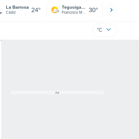
La Barrosa
Tegucigalpa
San Pedr
24°
30°
Cádiz
Francisco Morazán
Cortés
°C