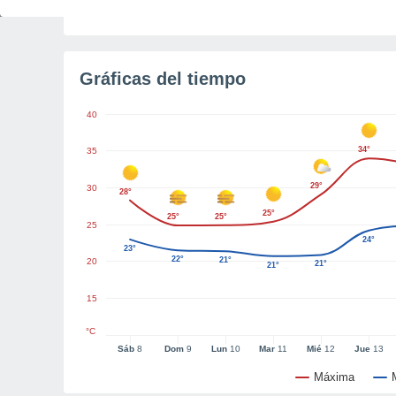
Tiempo para el amanecer
6h 39m
Gráficas del tiempo
40
34°
35
29°
30
28°
25°
25°
25°
25
24°
23°
22°
21°
20
21°
21°
15
°C
Sáb
8
Dom
9
Lun
10
Mar
11
Mié
12
Jue
13
Máxima