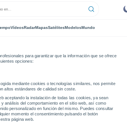
iempo
Vídeos
Radar
Mapas
Satélites
Modelos
Mundo
rofesionales para garantizar que la información que se ofrece
guientes opciones:
La Barrosa
ecogida mediante cookies o tecnologías similares, nos permite
on altos estándares de calidad sin coste.
Cádiz)
eb aceptando la instalación de todas las cookies, ya sean
 y análisis del comportamiento en el sitio web, así como
...
ntenido personalizado en función del mismo. Puedes consultar
alquier momento el consentimiento pulsando el botón
Por hora
uestra página web.
Cielos despejados en las
próximas horas