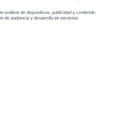
-
23
km/h
13
-
25
km/h
25
-
38
km/h
19
-
38
km/h
e análisis de dispositivos, publicidad y contenido
n de audiencia y desarrollo de servicios.
to
Noreste
0 Bajo
1
-
4 km/h
FPS:
no
Este
0 Bajo
6
-
8 km/h
FPS:
no
Este
0 Bajo
6
-
10 km/h
FPS:
no
Sureste
0 Bajo
6
-
11 km/h
FPS:
no
Este
0 Bajo
7
-
11 km/h
FPS:
no