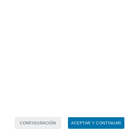
Calendario lunar
Lun
Mar
Mié
Jue
Vie
Sáb
Dom
8
9
10
11
12
13
14
15
16
17
18
19
20
21
CONFIGURACIÓN
ACEPTAR Y CONTINUAR