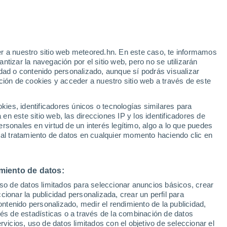
e
r a nuestro sitio web meteored.hn. En este caso, te informamos
:
24%
tizar la navegación por el sitio web, pero no se utilizarán
dad o contenido personalizado, aunque sí podrás visualizar
ción de cookies y acceder a nuestro sitio web a través de este
uvia
Satélites
Modelos
es, identificadores únicos o tecnologías similares para
n este sitio web, las direcciones IP y los identificadores de
rsonales en virtud de un interés legítimo, algo a lo que puedes
 al tratamiento de datos en cualquier momento haciendo clic en
Martes
Miércoles
Jueves
Viernes
11 Ago
12 Ago
13 Ago
14 Ago
miento de datos:
uso de datos limitados para seleccionar anuncios básicos, crear
ccionar la publicidad personalizada, crear un perfil para
ontenido personalizado, medir el rendimiento de la publicidad,
25°
/
21°
29°
/
21°
34°
/
24°
33°
/
25°
vés de estadísticas o a través de la combinación de datos
rvicios, uso de datos limitados con el objetivo de seleccionar el