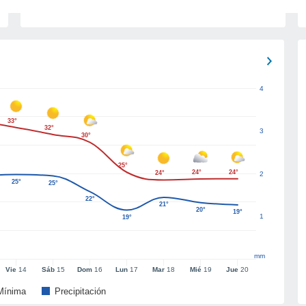
4
33°
32°
3
30°
25°
24°
24°
24°
2
25°
25°
22°
21°
20°
19°
1
19°
mm
Vie
14
Sáb
15
Dom
16
Lun
17
Mar
18
Mié
19
Jue
20
Mínima
Precipitación