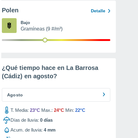
Polen
Detalle
Bajo
Gramíneas (9 #/m³)
¿Qué tiempo hace en La Barrosa
(Cádiz) en
agosto
?
Agosto
T. Media:
23°C
Max.:
24°C
Min:
22°C
Días de lluvia:
0
días
Acum. de lluvia:
4 mm