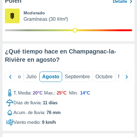
Polen
ados con el
Detalle
 seleccionar
o.
Moderado
Gramíneas (30 #/m³)
calización
precisa e
ión mediante
, publicidad
¿Qué tiempo hace en Champagnac-la-
dos,
Rivière en
agosto
?
 publicidad
,
ón de
yo
Junio
Julio
Agosto
Septiembre
Octubre
Noviemb
 desarrollo
s.
T. Media:
20°C
Max.:
25°C
Min:
14°C
tros 1199
ios
Días de lluvia:
11
días
Acum. de lluvia:
76 mm
Viento medio:
9 km/h