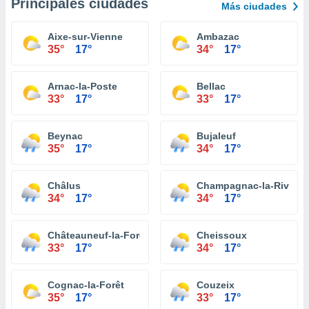
Principales ciudades
Más ciudades
Aixe-sur-Vienne
Ambazac
35°
17°
34°
17°
Arnac-la-Poste
Bellac
33°
17°
33°
17°
Beynac
Bujaleuf
35°
17°
34°
17°
Châlus
Champagnac-la-Rivière
34°
17°
34°
17°
Châteauneuf-la-Forêt
Cheissoux
33°
17°
34°
17°
Cognac-la-Forêt
Couzeix
35°
17°
33°
17°