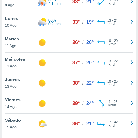
33°
/
21°
ublicidad y
4.1 mm
km/h
9 Ago
do en
Lunes
 mismo.
60%
13
-
24
33°
/
19°
0.2 mm
km/h
sultar más
10 Ago
 en nuestra
 Cookies
y
Martes
10
-
20
36°
/
20°
ualquier
km/h
11 Ago
ento
Miércoles
 botón
13
-
22
37°
/
20°
km/h
12 Ago
ación de
kies
 disponible
Jueves
10
-
25
38°
/
22°
e nuestra
km/h
13 Ago
.
Viernes
IVAMENTE,
11
-
25
39°
/
24°
km/h
14 Ago
as
Sábado
17
-
42
36°
/
21°
 a cookies
km/h
15 Ago
 no aceptar