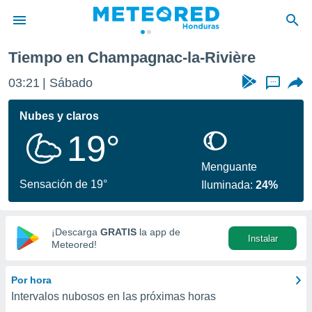
-la-Rivière
Tiempo en Champagnac-la-Rivière
privacidad
03:21
Sábado
...
o de
n) ha sido
Nubes y claros
or
19°
es para
ue la
 que se
Menguante
e calidad.
Sensación de 19°
Iluminada:
24%
eder a este
ediante las
opciones:
¡Descarga
GRATIS
la app de
Instalar
ookies y
Meteored!
e forma
Por hora
d digital
Intervalos nubosos en las próximas horas
ada, basada