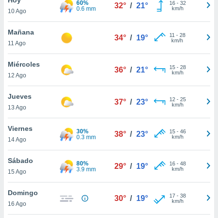
60%
ublicidad y
16
-
32
32°
/
21°
0.6 mm
km/h
10 Ago
do en
 mismo.
Mañana
11
-
28
34°
/
19°
sultar más
km/h
11 Ago
 en nuestra
 Cookies
y
Miércoles
15
-
28
ualquier
36°
/
21°
km/h
12 Ago
ento
 botón
Jueves
12
-
25
37°
/
23°
ación de
km/h
13 Ago
kies
 disponible
Viernes
30%
15
-
46
e nuestra
38°
/
23°
0.3 mm
km/h
14 Ago
.
Sábado
IVAMENTE,
80%
16
-
48
29°
/
19°
3.9 mm
km/h
15 Ago
as
Domingo
17
-
38
30°
/
19°
 a cookies
km/h
16 Ago
 no aceptar