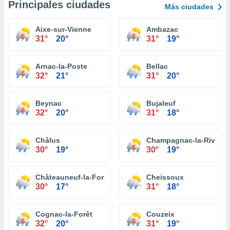
Principales ciudades
Más ciudades
Aixe-sur-Vienne
Ambazac
31°
20°
31°
19°
Arnac-la-Poste
Bellac
32°
21°
31°
20°
Beynac
Bujaleuf
32°
20°
31°
18°
Châlus
Champagnac-la-Rivière
30°
19°
30°
19°
Châteauneuf-la-Forêt
Cheissoux
30°
17°
31°
18°
Cognac-la-Forêt
Couzeix
32°
20°
31°
19°