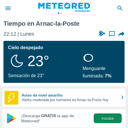
ste
Tiempo en Arnac-la-Poste
privacidad
22:12
Lunes
...
o de
n) ha sido
Cielo despejado
or
23°
es para
ue la
 que se
Menguante
e calidad.
Sensación de 23°
Iluminada:
7%
eder a este
ediante las
opciones:
Aviso de nivel amarillo
Alerta moderada por tormenta en Arnac-la-Poste hoy
ookies y
e forma
¡Descarga
GRATIS
la app de
Instalar
d digital
Meteored!
ada, basada