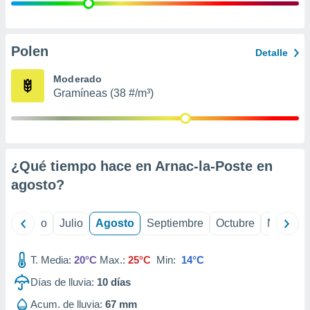
ados con el
 seleccionar
o.
calización
Polen
Detalle
precisa e
ión mediante
Moderado
Gramíneas (38 #/m³)
, publicidad
dos,
 publicidad
,
¿Qué tiempo hace en Arnac-la-Poste en
ón de
 desarrollo
agosto
?
s.
tros 1199
yo
Junio
Julio
Agosto
Septiembre
Octubre
Noviemb
ios
T. Media:
20°C
Max.:
25°C
Min:
14°C
Días de lluvia:
10
días
Acum. de lluvia:
67 mm