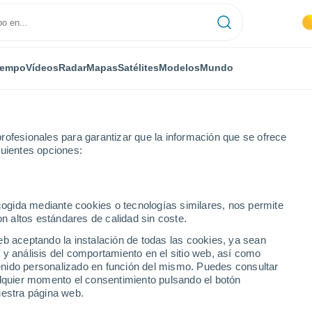
iempo
Vídeos
Radar
Mapas
Satélites
Modelos
Mundo
rofesionales para garantizar que la información que se ofrece
guientes opciones:
Bellac
ecogida mediante cookies o tecnologías similares, nos permite
on altos estándares de calidad sin coste.
eb aceptando la instalación de todas las cookies, ya sean
 y análisis del comportamiento en el sitio web, así como
...
ntenido personalizado en función del mismo. Puedes consultar
alquier momento el consentimiento pulsando el botón
Por hora
uestra página web.
Cielos despejados en las
próximas horas