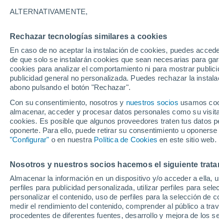
21°
ALTERNATIVAMENTE,
Rechazar tecnologías similares a cookies
Noreste
En caso de no aceptar la instalación de cookies, puedes accede
Sensación de 21°
14
-
29 km
de que solo se instalarán cookies que sean necesarias para garan
cookies para analizar el comportamiento ni para mostrar publici
publicidad general no personalizada. Puedes rechazar la instala
abono pulsando el botón "Rechazar".
Tiempo 1 - 7 días
Mapa de temperatura
Radar de ll
Con su consentimiento, nosotros y
nuestros socios
usamos cooki
almacenar, acceder y procesar datos personales como su visita e
cookies. Es posible que algunos proveedores traten tus datos pe
oponerte. Para ello, puede retirar su consentimiento u oponerse
Mañana
Domingo
Hoy
"Configurar"
o en nuestra
Política de Cookies
en este sitio web.
8 Ago
9 Ago
7 Ago
Nosotros y nuestros socios hacemos el siguiente trata
Almacenar la información en un dispositivo y/o acceder a ella, 
60%
perfiles para publicidad personalizada, utilizar perfiles para sele
5.5 mm
personalizar el contenido, uso de perfiles para la selección de c
33°
/
17°
31°
/
20°
29°
/
16°
medir el rendimiento del contenido, comprender al público a tra
procedentes de diferentes fuentes, desarrollo y mejora de los se