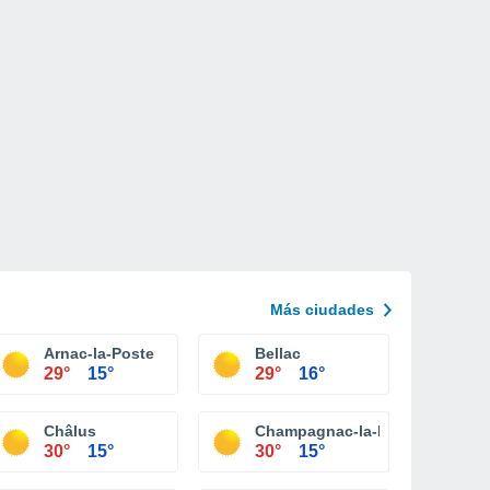
Más ciudades
Arnac-la-Poste
Bellac
29°
15°
29°
16°
Châlus
Champagnac-la-Rivière
30°
15°
30°
15°