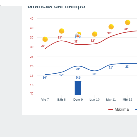
Gráficas del tiempo
45
40
38°
36°
35
33°
32°
31°
29°
30
25
20
21°
21°
20°
18°
17°
15
5.5
16°
10
°C
Vie
7
Sáb
8
Dom
9
Lun
10
Mar
11
Mié
12
Máxima