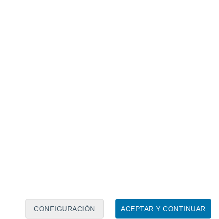
Calendario lunar
Lun
Mar
Mié
Jue
Vie
Sáb
Dom
7
8
9
10
11
12
13
14
15
16
17
18
19
20
CONFIGURACIÓN
ACEPTAR Y CONTINUAR