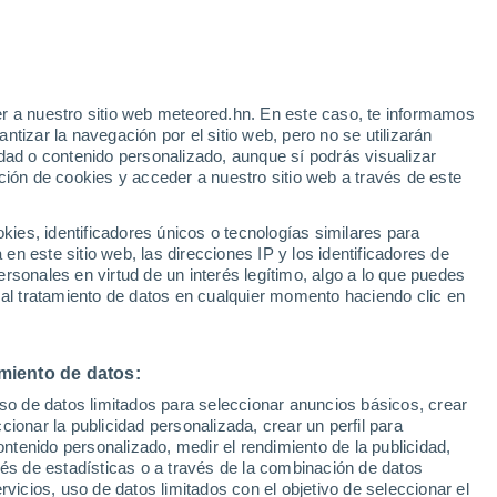
r a nuestro sitio web meteored.hn. En este caso, te informamos
/h
tizar la navegación por el sitio web, pero no se utilizarán
dad o contenido personalizado, aunque sí podrás visualizar
ción de cookies y acceder a nuestro sitio web a través de este
uvia
Satélites
Modelos
es, identificadores únicos o tecnologías similares para
n este sitio web, las direcciones IP y los identificadores de
rsonales en virtud de un interés legítimo, algo a lo que puedes
 al tratamiento de datos en cualquier momento haciendo clic en
Lunes
Martes
Miércoles
Jueves
10 Ago
11 Ago
12 Ago
13 Ago
miento de datos:
uso de datos limitados para seleccionar anuncios básicos, crear
ccionar la publicidad personalizada, crear un perfil para
ontenido personalizado, medir el rendimiento de la publicidad,
32°
/
18°
36°
/
21°
38°
/
21°
38°
/
21°
vés de estadísticas o a través de la combinación de datos
rvicios, uso de datos limitados con el objetivo de seleccionar el