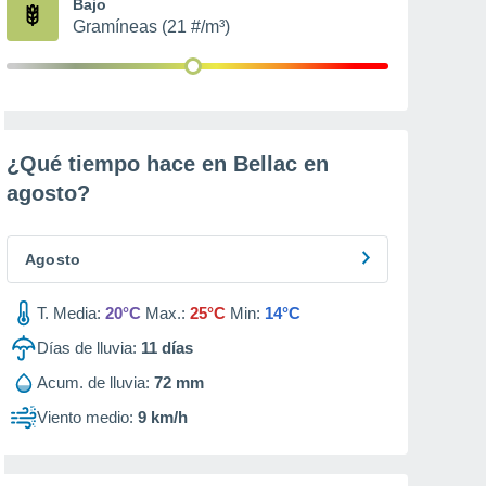
Bajo
Gramíneas (21 #/m³)
¿Qué tiempo hace en Bellac en
agosto
?
Agosto
T. Media:
20°C
Max.:
25°C
Min:
14°C
Días de lluvia:
11
días
Acum. de lluvia:
72 mm
Viento medio:
9 km/h