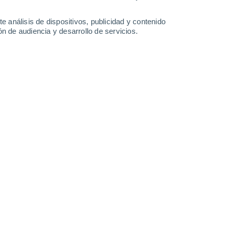
-
23
km/h
13
-
27
km/h
11
-
22
km/h
8
-
25
km/h
e análisis de dispositivos, publicidad y contenido
n de audiencia y desarrollo de servicios.
Noreste
2 Bajo
14
-
29 km/h
FPS:
no
Noreste
4 Medio
14
-
30 km/h
FPS:
6-10
Noreste
6 Alto
14
-
31 km/h
FPS:
15-25
Noreste
7 Alto
13
-
31 km/h
FPS:
15-25
Noreste
7 Alto
13
-
31 km/h
FPS:
15-25