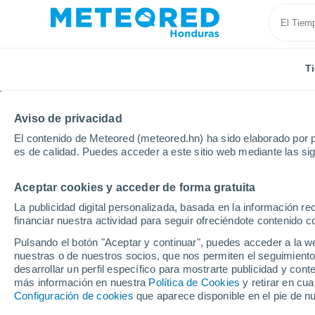
T
Aviso de privacidad
El contenido de Meteored (meteored.hn) ha sido elaborado por p
es de calidad. Puedes acceder a este sitio web mediante las si
Aceptar cookies y acceder de forma gratuita
Inicio
Francia
Nueva Aquitania
Alto Vienne
La publicidad digital personalizada, basada en la información r
financiar nuestra actividad para seguir ofreciéndote contenido c
Tiempo en Bellac
Pulsando el botón "Aceptar y continuar", puedes acceder a la w
nuestras o de nuestros socios, que nos permiten el seguimiento
10:23
Viernes
desarrollar un perfil específico para mostrarte publicidad y co
más información en nuestra
Política de Cookies
y retirar en cu
Configuración de cookies
que aparece disponible en el pie de n
Soleado