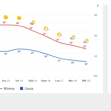
30
38°
38°
35°
31°
20
27°
25°
23°
23°
22°
21°
10
20°
17°
16°
15°
mm
Jue
13
Vie
14
Sáb
15
Dom
16
Lun
17
Mar
18
Mié
19
Mínima
Lluvia