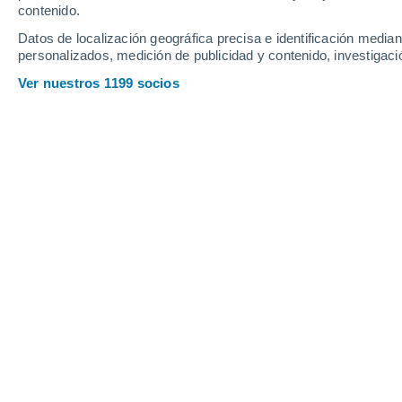
contenido.
13
-
22
km/h
25
-
53
km/h
12
15
-
31
km/h
Datos de localización geográfica precisa e identificación mediant
personalizados, medición de publicidad y contenido, investigació
Tiempo en Bellac hoy
, 7 de agosto
Ver nuestros 1199 socios
Soleado
21°
10:00
Sensación T.
21°
Soleado
23°
11:00
Sensación T.
25°
Soleado
25°
12:00
Sensación T.
26°
Soleado
27°
13:00
Sensación T.
26°
Soleado
28°
14:00
Sensación T.
27°