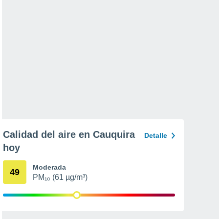
Calidad del aire en Cauquira
Detalle
hoy
Moderada
49
PM₁₀ (61 µg/m³)