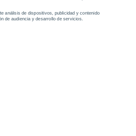
-
40
km/h
21
-
45
km/h
27
-
51
km/h
24
-
50
km/h
e análisis de dispositivos, publicidad y contenido
n de audiencia y desarrollo de servicios.
o
Este
0 Bajo
15
-
32 km/h
FPS:
no
Noreste
0 Bajo
18
-
30 km/h
FPS:
no
Noreste
0 Bajo
18
-
30 km/h
FPS:
no
Este
0 Bajo
19
-
44 km/h
FPS:
no
Noreste
3 Medio
18
-
37 km/h
FPS:
6-10