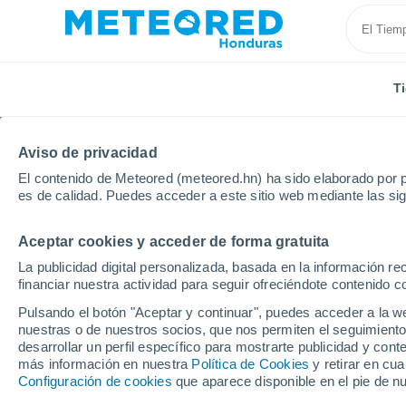
T
Aviso de privacidad
El contenido de Meteored (meteored.hn) ha sido elaborado por p
es de calidad. Puedes acceder a este sitio web mediante las si
Aceptar cookies y acceder de forma gratuita
Inicio
Gracias a Dios
Cauquira
La publicidad digital personalizada, basada en la información r
financiar nuestra actividad para seguir ofreciéndote contenido c
Tiempo en Cauquira
Pulsando el botón "Aceptar y continuar", puedes acceder a la w
nuestras o de nuestros socios, que nos permiten el seguimiento
00:24
Lunes
desarrollar un perfil específico para mostrarte publicidad y co
más información en nuestra
Política de Cookies
y retirar en cu
Configuración de cookies
que aparece disponible en el pie de n
Cielo despejado