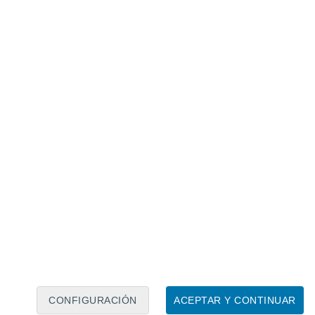
Calendario lunar
Lun
Mar
Mié
Jue
Vie
Sáb
Dom
10
11
12
13
14
15
16
17
18
19
20
21
22
23
CONFIGURACIÓN
ACEPTAR Y CONTINUAR