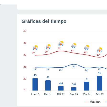
Tiempo para el amanecer
4h 32m
Gráficas del tiempo
40
35
32°
31°
30°
30°
30°
30
29°
25
26°
25°
25°
25°
25°
24°
15
13
11
20
9
4.6
3.6
°C
Lun
10
Mar
11
Mié
12
Jue
13
Vie
14
Sáb
15
Máxima