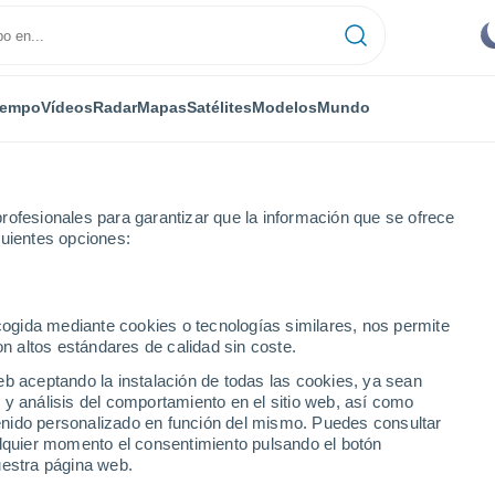
iempo
Vídeos
Radar
Mapas
Satélites
Modelos
Mundo
rofesionales para garantizar que la información que se ofrece
guientes opciones:
ecogida mediante cookies o tecnologías similares, nos permite
on altos estándares de calidad sin coste.
eb aceptando la instalación de todas las cookies, ya sean
 y análisis del comportamiento en el sitio web, así como
...
ntenido personalizado en función del mismo. Puedes consultar
alquier momento el consentimiento pulsando el botón
Por hora
uestra página web.
Lluvias débiles en las próximas
horas