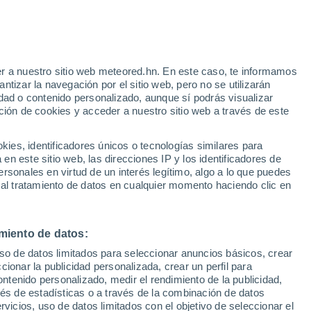
e
r a nuestro sitio web meteored.hn. En este caso, te informamos
:
5%
tizar la navegación por el sitio web, pero no se utilizarán
dad o contenido personalizado, aunque sí podrás visualizar
ción de cookies y acceder a nuestro sitio web a través de este
atélites
Modelos
es, identificadores únicos o tecnologías similares para
n este sitio web, las direcciones IP y los identificadores de
rsonales en virtud de un interés legítimo, algo a lo que puedes
 al tratamiento de datos en cualquier momento haciendo clic en
Jueves
Viernes
Sábado
Domingo
13 Ago
14 Ago
15 Ago
16 Ago
miento de datos:
uso de datos limitados para seleccionar anuncios básicos, crear
90%
90%
90%
80%
ccionar la publicidad personalizada, crear un perfil para
3.6 mm
9 mm
15 mm
5.7 mm
ontenido personalizado, medir el rendimiento de la publicidad,
31°
/
26°
30°
/
24°
29°
/
25°
31°
/
23°
vés de estadísticas o a través de la combinación de datos
rvicios, uso de datos limitados con el objetivo de seleccionar el