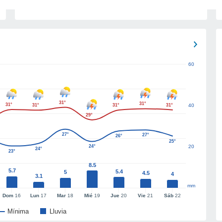
60
31°
31°
31°
31°
31°
31°
40
29°
27°
27°
26°
25°
24°
20
24°
23°
8.5
5.7
5.4
5
4.5
4
3.1
mm
Dom
16
Lun
17
Mar
18
Mié
19
Jue
20
Vie
21
Sáb
22
Mínima
Lluvia