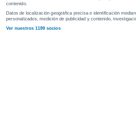
contenido.
20
-
42
km/h
22
-
44
km/h
18
21
-
48
km/h
Datos de localización geográfica precisa e identificación mediant
personalizados, medición de publicidad y contenido, investigació
Tiempo en Cauquira hoy
, 10 de agost
Ver nuestros 1199 socios
Cielo despejado
28°
01:00
Sensación T.
32°
Cielo despejado
28°
02:00
Sensación T.
32°
Nubes y claros
28°
03:00
Sensación T.
32°
Lluvia débil
30%
26°
05:00
0.5 mm
Sensación T.
28°
Lluvia débil
50%
29°
08:00
0.6 mm
Sensación T.
33°