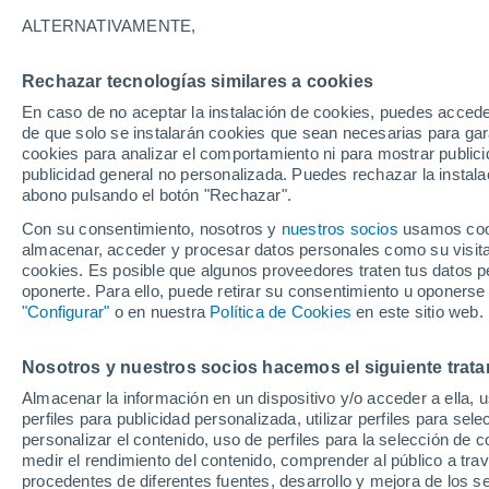
28°
ALTERNATIVAMENTE,
Rechazar tecnologías similares a cookies
Menguant
En caso de no aceptar la instalación de cookies, puedes accede
Iluminada
Sensación de 32°
de que solo se instalarán cookies que sean necesarias para garan
cookies para analizar el comportamiento ni para mostrar publici
publicidad general no personalizada. Puedes rechazar la instala
abono pulsando el botón "Rechazar".
Tiempo 1 - 7 días
Mapa de lluvia
Radar de lluvia
S
Con su consentimiento, nosotros y
nuestros socios
usamos cooki
almacenar, acceder y procesar datos personales como su visita e
cookies. Es posible que algunos proveedores traten tus datos pe
oponerte. Para ello, puede retirar su consentimiento u oponerse
Mañana
Miércoles
Hoy
"Configurar"
o en nuestra
Política de Cookies
en este sitio web.
11 Ago
12 Ago
10 Ago
Nosotros y nuestros socios hacemos el siguiente trata
Almacenar la información en un dispositivo y/o acceder a ella, 
90%
70%
90%
perfiles para publicidad personalizada, utilizar perfiles para sele
11 mm
4.6 mm
13 mm
personalizar el contenido, uso de perfiles para la selección de c
30°
/
25°
32°
/
25°
30°
/
25°
medir el rendimiento del contenido, comprender al público a tra
procedentes de diferentes fuentes, desarrollo y mejora de los se