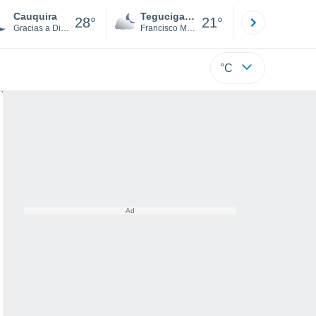
Cauquira
Tegucigalpa
San Pedr
28°
21°
Gracias a Dios
Francisco Morazán
Cortés
°C