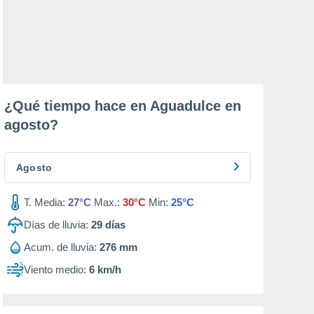
¿Qué tiempo hace en Aguadulce en
agosto
?
Agosto
T. Media:
27°C
Max.:
30°C
Min:
25°C
Días de lluvia:
29
días
Acum. de lluvia:
276 mm
Viento medio:
6 km/h