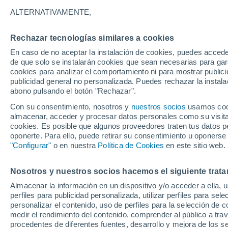
27°
ALTERNATIVAMENTE,
Rechazar tecnologías similares a cookies
Norte
En caso de no aceptar la instalación de cookies, puedes accede
Sensación de 30°
10
-
21 km
de que solo se instalarán cookies que sean necesarias para garan
cookies para analizar el comportamiento ni para mostrar publici
publicidad general no personalizada. Puedes rechazar la instala
abono pulsando el botón "Rechazar".
Tiempo 1 - 7 días
Mapa de nubosidad
Radar de llu
Con su consentimiento, nosotros y
nuestros socios
usamos cooki
almacenar, acceder y procesar datos personales como su visita e
cookies. Es posible que algunos proveedores traten tus datos pe
oponerte. Para ello, puede retirar su consentimiento u oponerse
Mañana
Martes
M
Hoy
"Configurar"
o en nuestra
Política de Cookies
en este sitio web.
10 Ago
11 Ago
9 Ago
Nosotros y nuestros socios hacemos el siguiente trata
Almacenar la información en un dispositivo y/o acceder a ella, 
40%
70%
perfiles para publicidad personalizada, utilizar perfiles para sele
0.7 mm
0.6 mm
personalizar el contenido, uso de perfiles para la selección de c
34°
/
26°
34°
/
25°
33°
/
25°
medir el rendimiento del contenido, comprender al público a tra
procedentes de diferentes fuentes, desarrollo y mejora de los se