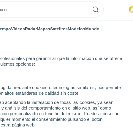
iempo
Vídeos
Radar
Mapas
Satélites
Modelos
Mundo
rofesionales para garantizar que la información que se ofrece
guientes opciones:
ecogida mediante cookies o tecnologías similares, nos permite
on altos estándares de calidad sin coste.
eb aceptando la instalación de todas las cookies, ya sean
 y análisis del comportamiento en el sitio web, así como
...
ntenido personalizado en función del mismo. Puedes consultar
alquier momento el consentimiento pulsando el botón
Por hora
uestra página web.
Calor Húmedo Sofocante en las
próximas horas