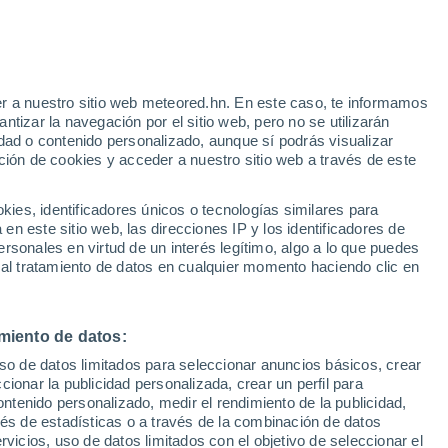
Aviso de nivel amarillo
Alerta moderada por otros en
Aguadulce hoy
r a nuestro sitio web meteored.hn. En este caso, te informamos
/h
tizar la navegación por el sitio web, pero no se utilizarán
dad o contenido personalizado, aunque sí podrás visualizar
ción de cookies y acceder a nuestro sitio web a través de este
via
Satélites
Modelos
es, identificadores únicos o tecnologías similares para
n este sitio web, las direcciones IP y los identificadores de
rsonales en virtud de un interés legítimo, algo a lo que puedes
 al tratamiento de datos en cualquier momento haciendo clic en
iércoles
Jueves
Viernes
Sábado
12 Ago
13 Ago
14 Ago
15 Ago
miento de datos:
uso de datos limitados para seleccionar anuncios básicos, crear
90%
90%
90%
90%
ccionar la publicidad personalizada, crear un perfil para
7.1 mm
1.7 mm
1.1 mm
8.6 mm
ontenido personalizado, medir el rendimiento de la publicidad,
30°
/
25°
34°
/
24°
33°
/
24°
31°
/
24°
vés de estadísticas o a través de la combinación de datos
rvicios, uso de datos limitados con el objetivo de seleccionar el