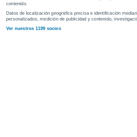
contenido.
17
-
36
km/h
10
-
21
km/h
10
20
-
39
km/h
Datos de localización geográfica precisa e identificación mediant
personalizados, medición de publicidad y contenido, investigació
Tiempo en Aguadulce hoy
, 9 de agos
Ver nuestros 1199 socios
Nubes y claros
27°
08:00
Sensación T.
30°
Parcialmente nub
29°
09:00
Sensación T.
32°
Parcialmente nub
30°
10:00
Sensación T.
34°
Nubes y claros
31°
11:00
Sensación T.
36°
Nubes y claros
32°
12:00
Sensación T.
37°