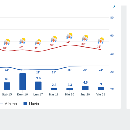
80
60
34°
33°
32°
32°
32°
31°
31°
40
19
25°
24°
24°
24°
20
23°
23°
9.6
8.6
4.8
3
2.2
2.3
mm
Sáb
15
Dom
16
Lun
17
Mar
18
Mié
19
Jue
20
Vie
21
Mínima
Lluvia