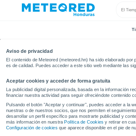
T
Aviso de privacidad
El contenido de Meteored (meteored.hn) ha sido elaborado por p
es de calidad. Puedes acceder a este sitio web mediante las si
Aceptar cookies y acceder de forma gratuita
Inicio
Panamá
Coclé
Aguadulce
La publicidad digital personalizada, basada en la información r
financiar nuestra actividad para seguir ofreciéndote contenido c
Tiempo en Aguadulce
Pulsando el botón "Aceptar y continuar", puedes acceder a la w
nuestras o de nuestros socios, que nos permiten el seguimiento
07:42
Domingo
desarrollar un perfil específico para mostrarte publicidad y co
más información en nuestra
Política de Cookies
y retirar en cu
Configuración de cookies
que aparece disponible en el pie de n
Nubes y claros