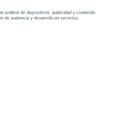
-
26
km/h
7
-
33
km/h
18
-
42
km/h
9
-
27
km/h
e análisis de dispositivos, publicidad y contenido
n de audiencia y desarrollo de servicios.
to
Norte
1 Bajo
10
-
21 km/h
FPS:
no
oso
Noreste
3 Medio
12
-
25 km/h
FPS:
6-10
oso
Norte
6 Alto
15
-
31 km/h
FPS:
15-25
Norte
8 ¡Muy Alto!
16
-
34 km/h
FPS:
25-50
Norte
10 ¡Muy Alto!
17
-
34 km/h
FPS:
25-50