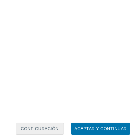
Calendario lunar
Lun
Mar
Mié
Jue
Vie
Sáb
Dom
9
10
11
12
13
14
15
16
17
18
19
20
21
22
CONFIGURACIÓN
ACEPTAR Y CONTINUAR