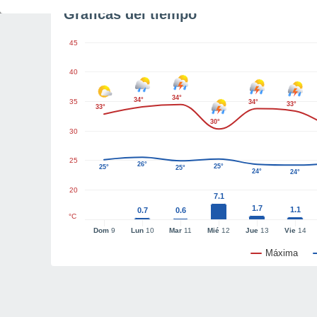
Gráficas del tiempo
45
40
34°
34°
35
34°
33°
33°
30°
30
25
26°
25°
25°
25°
24°
24°
20
7.1
1.7
1.1
0.7
0.6
°C
Dom
9
Lun
10
Mar
11
Mié
12
Jue
13
Vie
14
Máxima