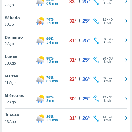
33°
/
25°
ublicidad y
0.6 mm
km/h
7 Ago
do en
Sábado
 mismo.
70%
22
-
40
32°
/
25°
1.9 mm
km/h
sultar más
8 Ago
 en nuestra
 Cookies
y
Domingo
90%
20
-
35
31°
/
25°
ualquier
1.4 mm
km/h
9 Ago
ento
Lunes
 botón
80%
20
-
38
31°
/
25°
1.3 mm
km/h
10 Ago
ación de
kies
 disponible
Martes
70%
20
-
37
33°
/
26°
e nuestra
0.3 mm
km/h
11 Ago
.
Miércoles
80%
IVAMENTE,
12
-
34
30°
/
25°
3 mm
km/h
12 Ago
as
Jueves
80%
18
-
31
31°
/
26°
 a cookies
1.2 mm
km/h
13 Ago
 no aceptar