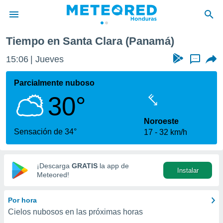
Tiempo en Santa Clara (Panamá)
privacidad
15:06
Jueves
...
o de
n) ha sido
Parcialmente nuboso
or
30°
es para
ue la
 que se
Noroeste
e calidad.
Sensación de 34°
17
32 km/h
eder a este
ediante las
opciones:
¡Descarga
GRATIS
la app de
Instalar
ookies y
Meteored!
e forma
Por hora
d digital
Cielos nubosos en las próximas horas
ada, basada