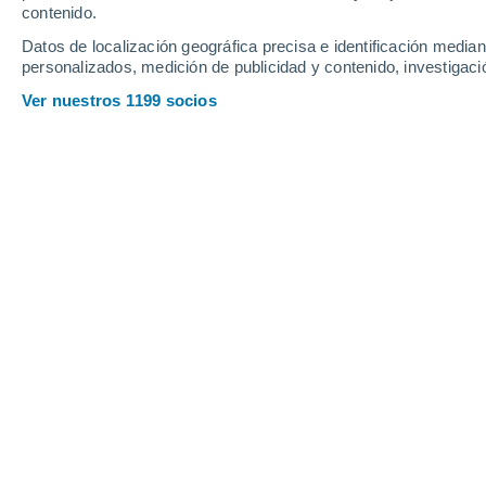
contenido.
21
-
41
km/h
10
-
29
km/h
18
15
-
33
km/h
Datos de localización geográfica precisa e identificación mediant
personalizados, medición de publicidad y contenido, investigació
Tiempo en Parita hoy
, 6 de agosto
Ver nuestros 1199 socios
Tormenta
30%
29°
17:00
0.6 mm
Sensación T.
33
Parcialmente 
28°
18:00
Sensación T.
32
Parcialmente 
27°
19:00
Sensación T.
31
Nubes altas
27°
20:00
Sensación T.
31
Parcialmente 
27°
21:00
Sensación T.
30