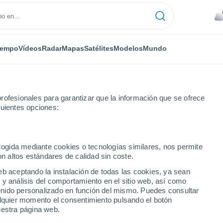
iempo
Vídeos
Radar
Mapas
Satélites
Modelos
Mundo
rofesionales para garantizar que la información que se ofrece
guientes opciones:
ecogida mediante cookies o tecnologías similares, nos permite
on altos estándares de calidad sin coste.
eb aceptando la instalación de todas las cookies, ya sean
 y análisis del comportamiento en el sitio web, así como
...
ntenido personalizado en función del mismo. Puedes consultar
alquier momento el consentimiento pulsando el botón
Por hora
uestra página web.
Lluvias débiles en las próximas
horas