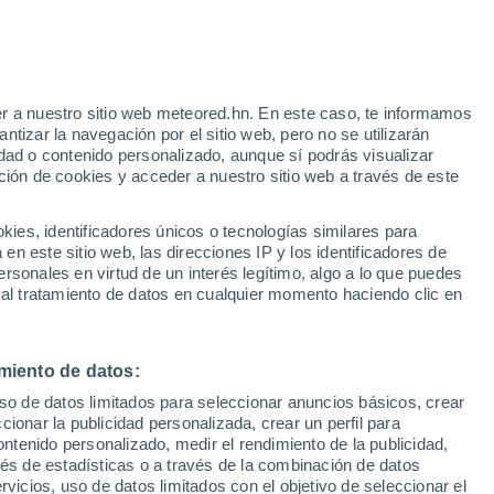
Riesgo de Índice UV 11+
¡Extremo!
Durante el dia de mañana
e
r a nuestro sitio web meteored.hn. En este caso, te informamos
:
43%
tizar la navegación por el sitio web, pero no se utilizarán
dad o contenido personalizado, aunque sí podrás visualizar
ción de cookies y acceder a nuestro sitio web a través de este
atélites
Modelos
es, identificadores únicos o tecnologías similares para
n este sitio web, las direcciones IP y los identificadores de
rsonales en virtud de un interés legítimo, algo a lo que puedes
 al tratamiento de datos en cualquier momento haciendo clic en
omingo
Lunes
Martes
Miércoles
9 Ago
10 Ago
11 Ago
12 Ago
miento de datos:
uso de datos limitados para seleccionar anuncios básicos, crear
60%
80%
70%
80%
ccionar la publicidad personalizada, crear un perfil para
2.4 mm
4 mm
0.7 mm
2.5 mm
ontenido personalizado, medir el rendimiento de la publicidad,
32°
/
24°
32°
/
23°
34°
/
24°
32°
/
24°
vés de estadísticas o a través de la combinación de datos
rvicios, uso de datos limitados con el objetivo de seleccionar el