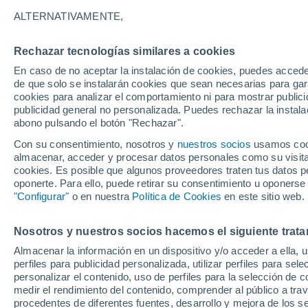
27°
ALTERNATIVAMENTE,
Rechazar tecnologías similares a cookies
Menguant
En caso de no aceptar la instalación de cookies, puedes accede
Iluminada
Sensación de 31°
de que solo se instalarán cookies que sean necesarias para garan
cookies para analizar el comportamiento ni para mostrar publici
publicidad general no personalizada. Puedes rechazar la instala
abono pulsando el botón "Rechazar".
Tiempo 1 - 7 días
Mapa de lluvia
Radar de lluvia
S
Con su consentimiento, nosotros y
nuestros socios
usamos cooki
almacenar, acceder y procesar datos personales como su visita e
cookies. Es posible que algunos proveedores traten tus datos pe
oponerte. Para ello, puede retirar su consentimiento u oponerse
Mañana
Sábado
D
Hoy
"Configurar"
o en nuestra
Política de Cookies
en este sitio web.
7 Ago
8 Ago
6 Ago
Nosotros y nuestros socios hacemos el siguiente trata
Almacenar la información en un dispositivo y/o acceder a ella, 
40%
70%
90%
perfiles para publicidad personalizada, utilizar perfiles para sele
0.2 mm
3.4 mm
6.2 mm
personalizar el contenido, uso de perfiles para la selección de c
33°
/
25°
33°
/
24°
31°
/
23°
medir el rendimiento del contenido, comprender al público a tra
procedentes de diferentes fuentes, desarrollo y mejora de los se