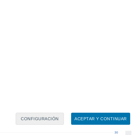
Calendario lunar
Lun
Mar
Mié
Jue
Vie
Sáb
Dom
6
7
8
9
10
11
12
13
14
15
16
17
18
19
CONFIGURACIÓN
ACEPTAR Y CONTINUAR
30