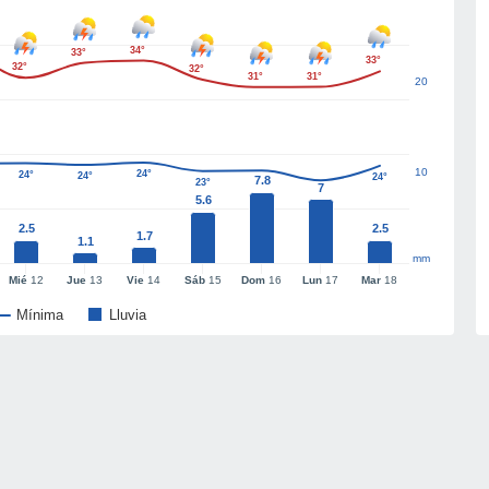
34°
33°
33°
32°
32°
31°
31°
20
10
24°
24°
24°
24°
7.8
23°
7
5.6
2.5
2.5
1.7
1.1
mm
Mié
12
Jue
13
Vie
14
Sáb
15
Dom
16
Lun
17
Mar
18
Mínima
Lluvia