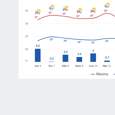
35
34°
33°
33°
32°
32°
31°
30
25
25°
24°
24°
24°
23°
6.2
20
4
3.4
2.4
0.7
0.2
°C
Jue
6
Vie
7
Sáb
8
Dom
9
Lun
10
Mar
11
Máxima