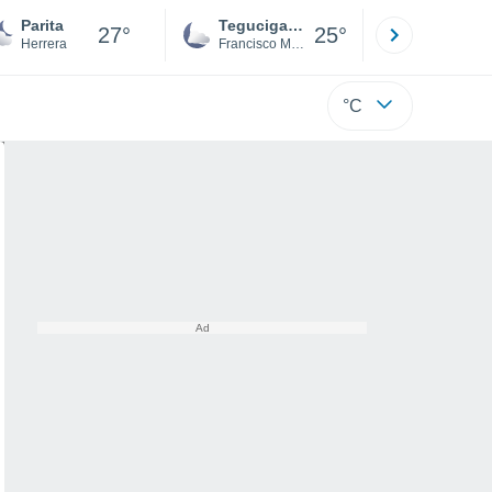
Parita
Tegucigalpa
San Pedr
27°
25°
Herrera
Francisco Morazán
Cortés
°C