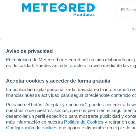
T
Aviso de privacidad
El contenido de Meteored (meteored.hn) ha sido elaborado por p
es de calidad. Puedes acceder a este sitio web mediante las si
Aceptar cookies y acceder de forma gratuita
Inicio
Panamá
Provincia de Herrera
Parita
La publicidad digital personalizada, basada en la información r
financiar nuestra actividad para seguir ofreciéndote contenido c
Tiempo en Parita
Pulsando el botón "Aceptar y continuar", puedes acceder a la w
nuestras o de nuestros socios, que nos permiten el seguimiento
20:19
Jueves
desarrollar un perfil específico para mostrarte publicidad y co
más información en nuestra
Política de Cookies
y retirar en cu
Configuración de cookies
que aparece disponible en el pie de n
Nubes altas