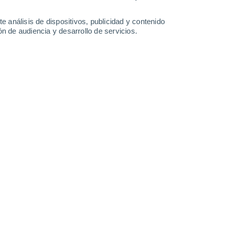
-
37
km/h
10
-
34
km/h
10
-
25
km/h
7
-
25
km/h
e análisis de dispositivos, publicidad y contenido
n de audiencia y desarrollo de servicios.
Noreste
1 Bajo
°
7
-
23 km/h
FPS:
no
nuboso
Noreste
0 Bajo
°
2
-
17 km/h
FPS:
no
nuboso
Este
0 Bajo
°
3
-
12 km/h
FPS:
no
Este
0 Bajo
°
7
-
14 km/h
FPS:
no
nuboso
Noreste
0 Bajo
°
10
-
20 km/h
FPS:
no