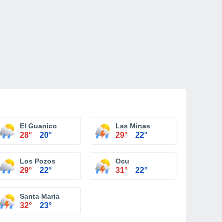
El Guanico
Las Minas
28°
20°
29°
22°
Los Pozos
Ocu
29°
22°
31°
22°
Santa Maria
32°
23°