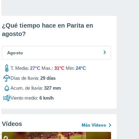
¿Qué tiempo hace en Parita en
agosto
?
Agosto
T. Media:
27°C
Max.:
31°C
Min:
24°C
Días de lluvia:
29
días
Acum. de lluvia:
327 mm
Viento medio:
6 km/h
Vídeos
Más Vídeos