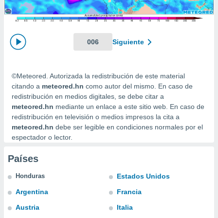
mación
ediante
ecnologías
nos permite
estra
006
Siguiente
ara seguir
e contenido
ACEPTAR
stándares
Y
©Meteored. Autorizada la redistribución de este material
sin coste.
CONTINUAR
citando a
meteored.hn
como autor del mismo. En caso de
 botón
redistribución en medios digitales, se debe citar a
continuar",
CONFIGURACIÓN
meteored.hn
mediante un enlace a este sitio web. En caso de
der a la
redistribución en televisión o medios impresos la cita a
ndo la
meteored.hn
debe ser legible en condiciones normales por el
 de todas
espectador o lector.
, ya sean
de nuestros
 nos
Países
 y análisis
Honduras
Estados Unidos
tamiento en
Argentina
Francia
b, así como
un perfil
Austria
Italia
para