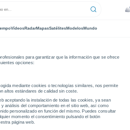
iempo
Vídeos
Radar
Mapas
Satélites
Modelos
Mundo
rofesionales para garantizar que la información que se ofrece
guientes opciones:
no Unido
ecogida mediante cookies o tecnologías similares, nos permite
on altos estándares de calidad sin coste.
numérica
eb aceptando la instalación de todas las cookies, ya sean
 y análisis del comportamiento en el sitio web, así como
ntenido personalizado en función del mismo. Puedes consultar
TEMPERATURA
GEOP. 850 HPA |
GEOP. 500 HPA |
VIENTO 10M |
alquier momento el consentimiento pulsando el botón
2M
TEMP.
PRES. | TEMP.
PRESIÓN
uestra página web.