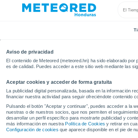
T
Aviso de privacidad
El contenido de Meteored (meteored.hn) ha sido elaborado por p
es de calidad. Puedes acceder a este sitio web mediante las si
Aceptar cookies y acceder de forma gratuita
Inicio
Modelos
Modelos Reino Unido - ECMWF Rei
La publicidad digital personalizada, basada en la información r
financiar nuestra actividad para seguir ofreciéndote contenido c
Modelos de predicción 
Pulsando el botón "Aceptar y continuar", puedes acceder a la w
nuestras o de nuestros socios, que nos permiten el seguimiento
desarrollar un perfil específico para mostrarte publicidad y co
PRES. | V > 10 |
PRECIPITACIÓN
NIEVE
más información en nuestra
Política de Cookies
y retirar en cu
NUB. | PREC. 6H |
ACUMULADA
ACUMULADA
Configuración de cookies
que aparece disponible en el pie de n
ESPESOR