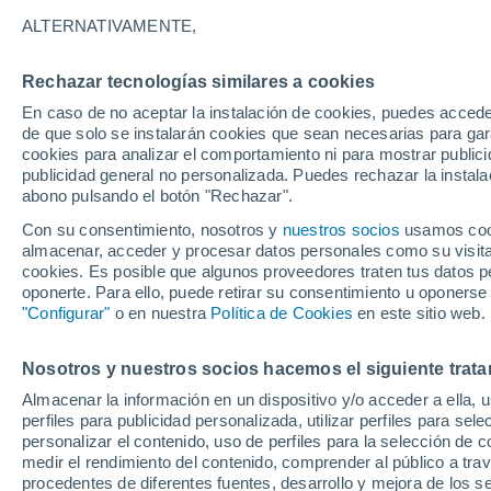
ALTERNATIVAMENTE,
Reino Unido
Rechazar tecnologías similares a cookies
En caso de no aceptar la instalación de cookies, puedes accede
ECMWF
de que solo se instalarán cookies que sean necesarias para garan
cookies para analizar el comportamiento ni para mostrar publici
GFS
publicidad general no personalizada. Puedes rechazar la instala
abono pulsando el botón "Rechazar".
ECMWF Europa
Con su consentimiento, nosotros y
nuestros socios
usamos cooki
GFS Europa
almacenar, acceder y procesar datos personales como su visita e
cookies. Es posible que algunos proveedores traten tus datos pe
oponerte. Para ello, puede retirar su consentimiento u oponerse
"Configurar"
o en nuestra
Política de Cookies
en este sitio web.
Nosotros y nuestros socios hacemos el siguiente trata
Almacenar la información en un dispositivo y/o acceder a ella, 
perfiles para publicidad personalizada, utilizar perfiles para sele
personalizar el contenido, uso de perfiles para la selección de c
medir el rendimiento del contenido, comprender al público a tra
procedentes de diferentes fuentes, desarrollo y mejora de los se