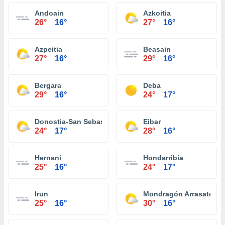
Andoain
Azkoitia
26°
16°
27°
16°
Azpeitia
Beasain
27°
16°
29°
16°
Bergara
Deba
29°
16°
24°
17°
Donostia-San Sebastián
Eibar
24°
17°
28°
16°
Hernani
Hondarribia
25°
16°
24°
17°
Irun
Mondragón Arrasate
25°
16°
30°
16°