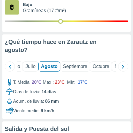
ados con el
Bajo
 seleccionar
Gramíneas (17 #/m³)
o.
calización
precisa e
ión mediante
¿Qué tiempo hace en Zarautz en
, publicidad
agosto
?
dos,
 publicidad
,
yo
Junio
Julio
Agosto
Septiembre
Octubre
Noviemb
ón de
 desarrollo
T. Media:
20°C
Max.:
23°C
Min:
17°C
s.
Días de lluvia:
14
días
tros 1199
ios
Acum. de lluvia:
86 mm
Viento medio:
9 km/h
Salida y Puesta del sol