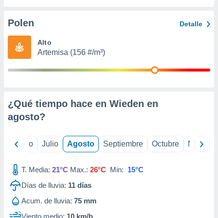
ados con el
 seleccionar
o.
Polen
Detalle
calización
Alto
precisa e
Artemisa (156 #/m³)
ión mediante
, publicidad
dos,
 publicidad
¿Qué tiempo hace en Wieden en
,
agosto
?
ón de
 desarrollo
s.
yo
Junio
Julio
Agosto
Septiembre
Octubre
Noviemb
tros 1199
ios
T. Media:
21°C
Max.:
26°C
Min:
15°C
Días de lluvia:
11
días
Acum. de lluvia:
75 mm
Viento medio:
10 km/h