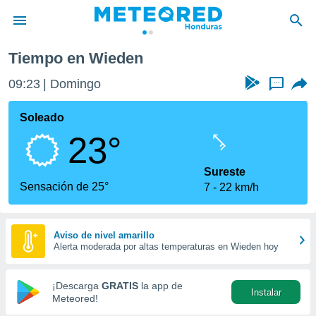
Tiempo en Wieden
privacidad
09:23
Domingo
...
o de
n) ha sido
Soleado
or
23°
es para
ue la
 que se
Sureste
e calidad.
Sensación de 25°
7
22 km/h
eder a este
ediante las
opciones:
Aviso de nivel amarillo
Alerta moderada por altas temperaturas en Wieden hoy
ookies y
e forma
¡Descarga
GRATIS
la app de
Instalar
d digital
Meteored!
ada, basada