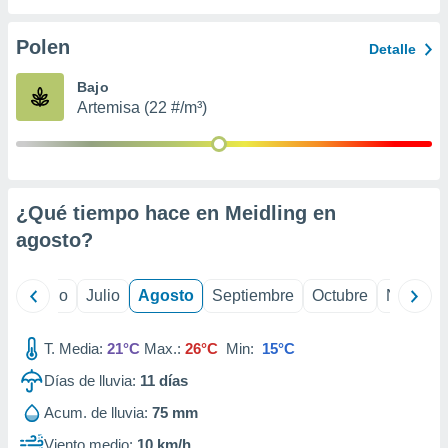
ados con el
 seleccionar
o.
Polen
Detalle
calización
Bajo
precisa e
Artemisa (22 #/m³)
ión mediante
, publicidad
dos,
 publicidad
¿Qué tiempo hace en Meidling en
,
agosto
?
ón de
 desarrollo
s.
yo
Junio
Julio
Agosto
Septiembre
Octubre
Noviemb
tros 1199
ios
T. Media:
21°C
Max.:
26°C
Min:
15°C
Días de lluvia:
11
días
Acum. de lluvia:
75 mm
Viento medio:
10 km/h