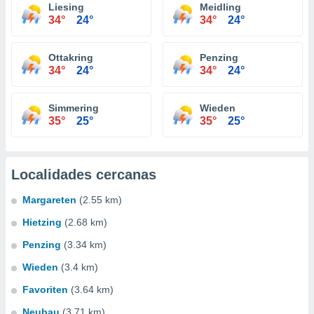
Liesing
Meidling
34°
24°
34°
24°
Ottakring
Penzing
34°
24°
34°
24°
Simmering
Wieden
35°
25°
35°
25°
Localidades cercanas
Margareten
(2.55 km)
Hietzing
(2.68 km)
Penzing
(3.34 km)
Wieden
(3.4 km)
Favoriten
(3.64 km)
Neubau
(3.71 km)