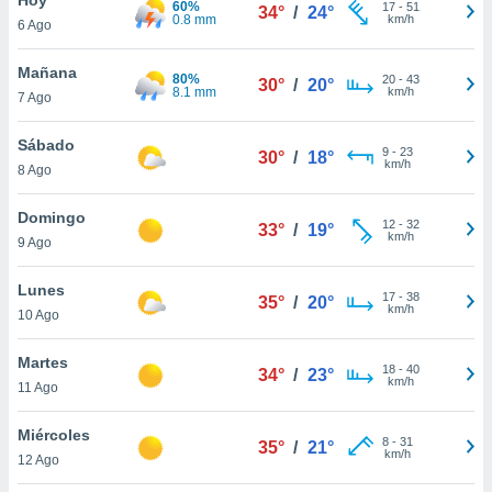
60%
ublicidad y
17
-
51
34°
/
24°
0.8 mm
km/h
6 Ago
do en
 mismo.
Mañana
80%
20
-
43
30°
/
20°
sultar más
8.1 mm
km/h
7 Ago
 en nuestra
 Cookies
y
Sábado
9
-
23
ualquier
30°
/
18°
km/h
8 Ago
ento
 botón
Domingo
12
-
32
33°
/
19°
ación de
km/h
9 Ago
kies
 disponible
Lunes
17
-
38
e nuestra
35°
/
20°
km/h
10 Ago
.
Martes
IVAMENTE,
18
-
40
34°
/
23°
km/h
11 Ago
as
Miércoles
8
-
31
35°
/
21°
 a cookies
km/h
12 Ago
 no aceptar