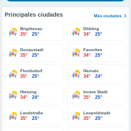
Principales ciudades
Más ciudades
Brigittenau
Döbling
35°
25°
34°
25°
Donaustadt
Favoriten
35°
25°
34°
25°
Floridsdorf
Hernals
35°
25°
34°
24°
Hietzing
Innere Stadt
34°
24°
35°
25°
Landstraße
Leopoldstadt
35°
25°
35°
25°