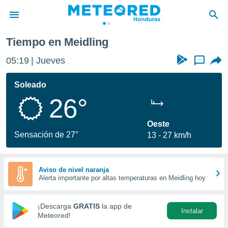
Tiempo en Meidling
privacidad
05:19
Jueves
...
o de
n) ha sido
Soleado
or
26°
es para
ue la
 que se
Oeste
e calidad.
Sensación de 27°
13
27 km/h
eder a este
ediante las
opciones:
Aviso de nivel naranja
Alerta importante por altas temperaturas en Meidling hoy
ookies y
e forma
¡Descarga
GRATIS
la app de
Instalar
d digital
Meteored!
ada, basada