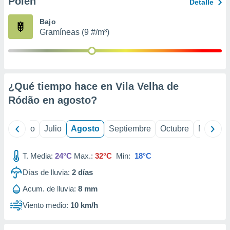
Polen
ados con el
Detalle
 seleccionar
o.
Bajo
Gramíneas (9 #/m³)
calización
precisa e
ión mediante
, publicidad
¿Qué tiempo hace en Vila Velha de
dos,
Ródão en
agosto
?
 publicidad
,
ón de
yo
Junio
Julio
Agosto
Septiembre
Octubre
Noviemb
 desarrollo
s.
T. Media:
24°C
Max.:
32°C
Min:
18°C
tros 1199
ios
Días de lluvia:
2
días
Acum. de lluvia:
8 mm
Viento medio:
10 km/h