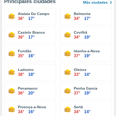
Principales ciudades
Más ciudades
Atalaia Do Campo
Belmonte
36°
17°
34°
17°
Castelo Branco
Covilhã
36°
17°
34°
19°
Fundão
Idanha-a-Nova
35°
16°
37°
19°
Ladoeiro
Oleiros
38°
18°
33°
14°
Penamacor
Penha Garcia
36°
20°
37°
19°
Proença-a-Nova
Sertã
34°
16°
34°
14°