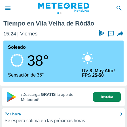
dão
Tiempo en Vila Velha de Ródão
privacidad
15:24
Viernes
...
o de
n) ha sido
Soleado
or
38°
es para
ue la
 que se
UV
8 ¡Muy Alto!
e calidad.
Sensación de 36°
FPS
25-50
eder a este
ediante las
opciones:
¡Descarga
GRATIS
la app de
Instalar
ookies y
Meteored!
e forma
Por hora
d digital
Se espera calima en las próximas horas
ada, basada