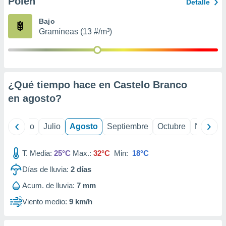
Polen
ados con el
Detalle
 seleccionar
o.
Bajo
Gramíneas (13 #/m³)
calización
precisa e
ión mediante
, publicidad
¿Qué tiempo hace en Castelo Branco
dos,
en
agosto
?
 publicidad
,
ón de
yo
Junio
Julio
Agosto
Septiembre
Octubre
Noviemb
 desarrollo
s.
T. Media:
25°C
Max.:
32°C
Min:
18°C
tros 1199
ios
Días de lluvia:
2
días
Acum. de lluvia:
7 mm
Viento medio:
9 km/h