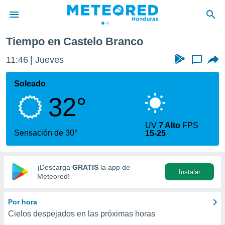
Tiempo en Castelo Branco
privacidad
11:46
Jueves
...
o de
n) ha sido
Soleado
or
32°
es para
ue la
 que se
UV
7 Alto
FPS
e calidad.
Sensación de 30°
15-25
eder a este
ediante las
opciones:
¡Descarga
GRATIS
la app de
Instalar
ookies y
Meteored!
e forma
Por hora
d digital
Cielos despejados en las próximas horas
ada, basada