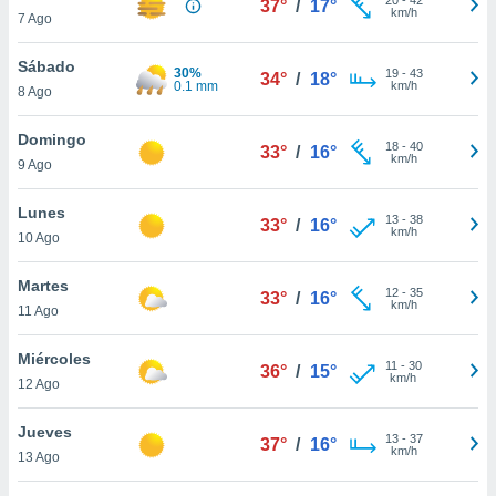
37°
/
17°
ublicidad y
km/h
7 Ago
do en
Sábado
 mismo.
30%
19
-
43
34°
/
18°
0.1 mm
km/h
sultar más
8 Ago
 en nuestra
 Cookies
y
Domingo
18
-
40
33°
/
16°
ualquier
km/h
9 Ago
ento
Lunes
 botón
13
-
38
33°
/
16°
km/h
10 Ago
ación de
kies
 disponible
Martes
12
-
35
33°
/
16°
e nuestra
km/h
11 Ago
.
Miércoles
IVAMENTE,
11
-
30
36°
/
15°
km/h
12 Ago
as
Jueves
13
-
37
37°
/
16°
 a cookies
km/h
13 Ago
 no aceptar