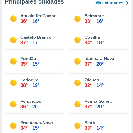
Principales ciudades
Más ciudades
Atalaia Do Campo
Belmonte
36°
16°
33°
16°
Castelo Branco
Covilhã
37°
17°
34°
18°
Fundão
Idanha-a-Nova
35°
15°
37°
20°
Ladoeiro
Oleiros
38°
19°
32°
14°
Penamacor
Penha Garcia
36°
20°
37°
20°
Proença-a-Nova
Sertã
34°
15°
33°
14°