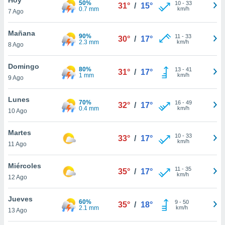
50%
ublicidad y
10
-
33
31°
/
15°
0.7 mm
km/h
7 Ago
do en
 mismo.
Mañana
90%
11
-
33
30°
/
17°
sultar más
2.3 mm
km/h
8 Ago
 en nuestra
 Cookies
y
Domingo
80%
13
-
41
ualquier
31°
/
17°
1 mm
km/h
9 Ago
ento
 botón
Lunes
70%
16
-
49
32°
/
17°
ación de
0.4 mm
km/h
10 Ago
kies
 disponible
Martes
10
-
33
e nuestra
33°
/
17°
km/h
11 Ago
.
Miércoles
IVAMENTE,
11
-
35
35°
/
17°
km/h
12 Ago
as
Jueves
60%
9
-
50
35°
/
18°
 a cookies
2.1 mm
km/h
13 Ago
 no aceptar