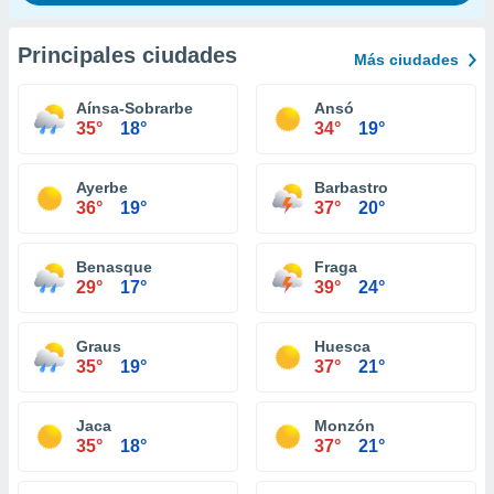
Principales ciudades
Más ciudades
Aínsa-Sobrarbe
Ansó
35°
18°
34°
19°
Ayerbe
Barbastro
36°
19°
37°
20°
Benasque
Fraga
29°
17°
39°
24°
Graus
Huesca
35°
19°
37°
21°
Jaca
Monzón
35°
18°
37°
21°