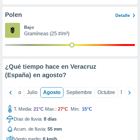
ados con el
 seleccionar
o.
Polen
Detalle
calización
Bajo
precisa e
Gramíneas (25 #/m³)
ión mediante
, publicidad
dos,
 publicidad
¿Qué tiempo hace en Veracruz
,
(España) en
agosto
?
ón de
 desarrollo
s.
yo
Junio
Julio
Agosto
Septiembre
Octubre
Noviemb
tros 1199
ios
T. Media:
21°C
Max.:
27°C
Min:
15°C
Días de lluvia:
8
días
Acum. de lluvia:
55 mm
Viento medio:
6 km/h