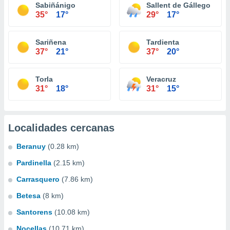
Sabiñánigo
Sallent de Gállego
35°
17°
29°
17°
Sariñena
Tardienta
37°
21°
37°
20°
Torla
Veracruz
31°
18°
31°
15°
Localidades cercanas
Beranuy
(0.28 km)
Pardinella
(2.15 km)
Carrasquero
(7.86 km)
Betesa
(8 km)
Santorens
(10.08 km)
Nocellas
(10.71 km)