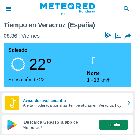
Tiempo en Veracruz (España)
privacidad
08:36
Viernes
...
o de
n) ha sido
Soleado
or
22°
es para
ue la
 que se
Norte
e calidad.
Sensación de 22°
1
13 km/h
eder a este
ediante las
opciones:
Aviso de nivel amarillo
Alerta moderada por altas temperaturas en Veracruz hoy
ookies y
e forma
¡Descarga
GRATIS
la app de
Instalar
d digital
Meteored!
ada, basada