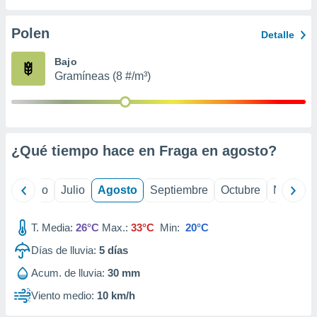
ados con el
 seleccionar
o.
Polen
Detalle
calización
Bajo
precisa e
Gramíneas (8 #/m³)
ión mediante
, publicidad
dos,
 publicidad
¿Qué tiempo hace en Fraga en
agosto
?
,
ón de
 desarrollo
yo
Junio
Julio
Agosto
Septiembre
Octubre
Noviemb
s.
tros 1199
T. Media:
26°C
Max.:
33°C
Min:
20°C
ios
Días de lluvia:
5
días
Acum. de lluvia:
30 mm
Viento medio:
10 km/h