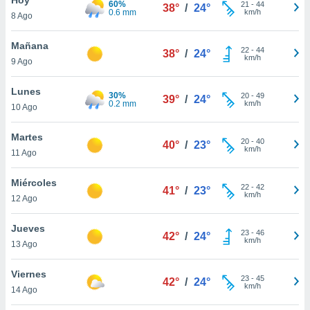
60%
ublicidad y
21
-
44
38°
/
24°
0.6 mm
km/h
8 Ago
do en
 mismo.
Mañana
22
-
44
38°
/
24°
sultar más
km/h
9 Ago
 en nuestra
 Cookies
y
Lunes
30%
20
-
49
ualquier
39°
/
24°
0.2 mm
km/h
10 Ago
ento
 botón
Martes
20
-
40
40°
/
23°
ación de
km/h
11 Ago
kies
 disponible
Miércoles
22
-
42
e nuestra
41°
/
23°
km/h
12 Ago
.
Jueves
IVAMENTE,
23
-
46
42°
/
24°
km/h
13 Ago
as
Viernes
23
-
45
42°
/
24°
 a cookies
km/h
14 Ago
 no aceptar