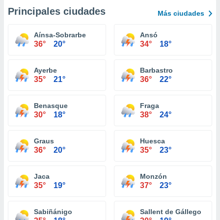
Principales ciudades
Más ciudades
Aínsa-Sobrarbe
Ansó
36°
20°
34°
18°
Ayerbe
Barbastro
35°
21°
36°
22°
Benasque
Fraga
30°
18°
38°
24°
Graus
Huesca
36°
20°
35°
23°
Jaca
Monzón
35°
19°
37°
23°
Sabiñánigo
Sallent de Gállego