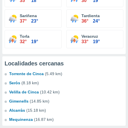
35°
18°
30°
19°
Sariñena
Tardienta
37°
23°
36°
24°
Torla
Veracruz
32°
19°
33°
19°
Localidades cercanas
Torrente de Cinca
(5.49 km)
Seròs
(8.18 km)
Velilla de Cinca
(10.42 km)
Gimenells
(14.85 km)
Alcarràs
(15.18 km)
Mequinenza
(16.87 km)