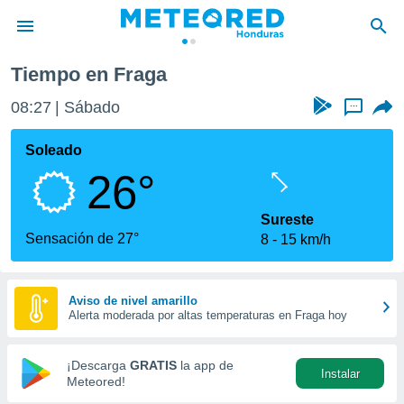
Tiempo en Fraga
privacidad
08:27
Sábado
...
o de
n) ha sido
Soleado
or
26°
es para
ue la
 que se
Sureste
e calidad.
Sensación de 27°
8
15 km/h
eder a este
ediante las
opciones:
Aviso de nivel amarillo
Alerta moderada por altas temperaturas en Fraga hoy
ookies y
e forma
¡Descarga
GRATIS
la app de
Instalar
d digital
Meteored!
ada, basada