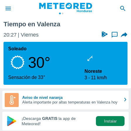
Tiempo en Valenza
privacidad
20:27
Viernes
...
o de
n) ha sido
Soleado
or
30°
es para
ue la
 que se
Noreste
e calidad.
Sensación de 33°
3
11 km/h
eder a este
ediante las
opciones:
Aviso de nivel naranja
Alerta importante por altas temperaturas en Valenza hoy
ookies y
e forma
¡Descarga
GRATIS
la app de
Instalar
d digital
Meteored!
ada, basada