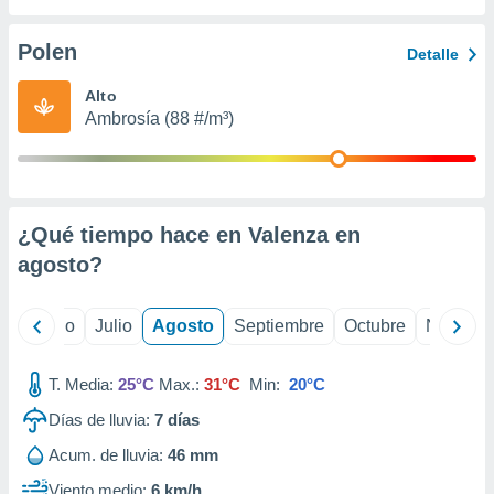
ados con el
 seleccionar
o.
Polen
Detalle
calización
Alto
precisa e
Ambrosía (88 #/m³)
ión mediante
, publicidad
dos,
 publicidad
¿Qué tiempo hace en Valenza en
,
agosto
?
ón de
 desarrollo
s.
yo
Junio
Julio
Agosto
Septiembre
Octubre
Noviemb
tros 1199
ios
T. Media:
25°C
Max.:
31°C
Min:
20°C
Días de lluvia:
7
días
Acum. de lluvia:
46 mm
Viento medio:
6 km/h