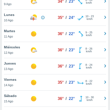
34°
/
23°
ublicidad y
km/h
9 Ago
do en
Lunes
 mismo.
10
-
23
35°
/
24°
km/h
sultar más
10 Ago
 en nuestra
 Cookies
y
Martes
9
-
25
36°
/
22°
ualquier
km/h
11 Ago
ento
Miércoles
 botón
8
-
26
36°
/
23°
km/h
12 Ago
ación de
kies
 disponible
Jueves
8
-
24
36°
/
23°
e nuestra
km/h
13 Ago
.
Viernes
IVAMENTE,
8
-
22
35°
/
23°
km/h
14 Ago
as
Sábado
10
-
30
36°
/
22°
 a cookies
km/h
15 Ago
 no aceptar