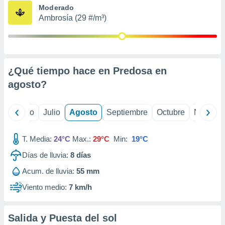
ados con el
Moderado
 seleccionar
Ambrosía (29 #/m³)
o.
calización
precisa e
ión mediante
¿Qué tiempo hace en Predosa en
, publicidad
agosto
?
dos,
 publicidad
,
yo
Junio
Julio
Agosto
Septiembre
Octubre
Noviemb
ón de
 desarrollo
T. Media:
24°C
Max.:
29°C
Min:
19°C
s.
Días de lluvia:
8
días
tros 1199
ios
Acum. de lluvia:
55 mm
Viento medio:
7 km/h
Salida y Puesta del sol