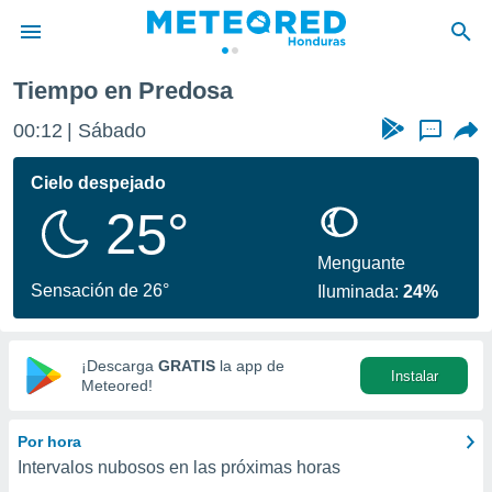
Tiempo en Predosa
privacidad
00:12
Sábado
...
o de
n) ha sido
Cielo despejado
or
25°
es para
ue la
 que se
Menguante
e calidad.
Sensación de 26°
Iluminada:
24%
eder a este
ediante las
opciones:
¡Descarga
GRATIS
la app de
Instalar
ookies y
Meteored!
e forma
Por hora
d digital
Intervalos nubosos en las próximas horas
ada, basada