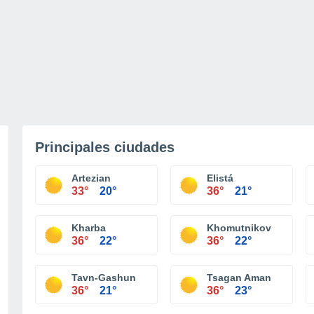
Principales ciudades
Artezian
Elistá
33°
20°
36°
21°
Kharba
Khomutnikov
36°
22°
36°
22°
Tavn-Gashun
Tsagan Aman
36°
21°
36°
23°