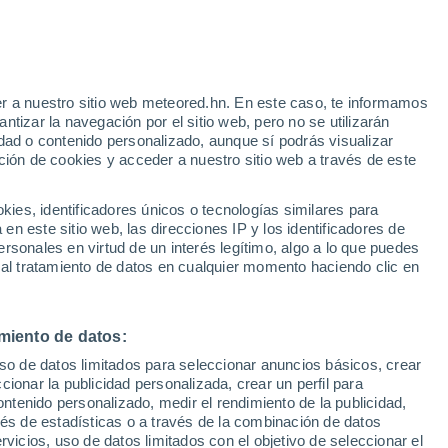
r a nuestro sitio web meteored.hn. En este caso, te informamos
/h
tizar la navegación por el sitio web, pero no se utilizarán
dad o contenido personalizado, aunque sí podrás visualizar
ción de cookies y acceder a nuestro sitio web a través de este
uvia
Satélites
Modelos
es, identificadores únicos o tecnologías similares para
n este sitio web, las direcciones IP y los identificadores de
rsonales en virtud de un interés legítimo, algo a lo que puedes
 al tratamiento de datos en cualquier momento haciendo clic en
Lunes
Martes
Miércoles
Jueves
10 Ago
11 Ago
12 Ago
13 Ago
miento de datos:
uso de datos limitados para seleccionar anuncios básicos, crear
70%
ccionar la publicidad personalizada, crear un perfil para
12 mm
ontenido personalizado, medir el rendimiento de la publicidad,
30°
/
22°
33°
/
20°
33°
/
20°
35°
/
21°
vés de estadísticas o a través de la combinación de datos
rvicios, uso de datos limitados con el objetivo de seleccionar el