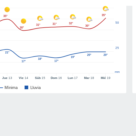
35°
35°
50
32°
31°
31°
30°
30°
25
21°
20°
20°
19°
18°
17°
17°
mm
Jue
13
Vie
14
Sáb
15
Dom
16
Lun
17
Mar
18
Mié
19
Mínima
Lluvia