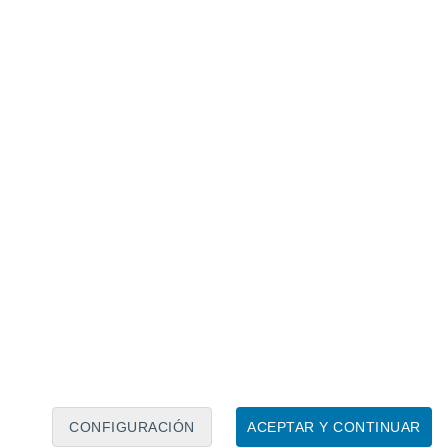
Calendario lunar
Lun
Mar
Mié
Jue
Vie
Sáb
Dom
7
8
9
10
11
12
13
14
15
16
17
18
19
20
CONFIGURACIÓN
ACEPTAR Y CONTINUAR
75