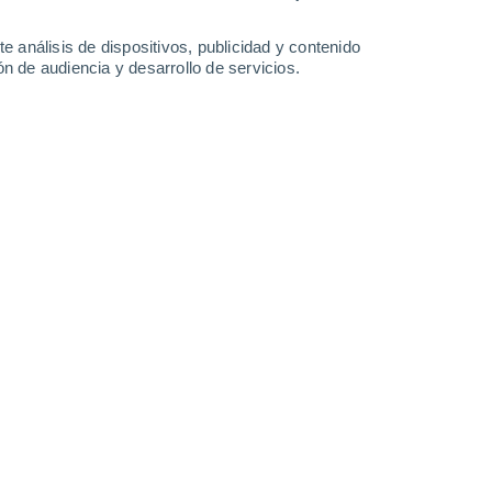
-
25
km/h
21
-
44
km/h
20
-
38
km/h
25
-
47
km/h
e análisis de dispositivos, publicidad y contenido
n de audiencia y desarrollo de servicios.
o
Noreste
4 Medio
15
-
27 km/h
FPS:
6-10
Noreste
6 Alto
17
-
32 km/h
FPS:
15-25
Este
7 Alto
17
-
32 km/h
FPS:
15-25
Este
7 Alto
16
-
32 km/h
FPS:
15-25
Sureste
6 Alto
18
-
33 km/h
FPS:
15-25