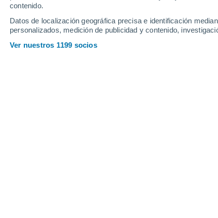
contenido.
23
-
39
km/h
25
-
44
km/h
11
22
-
37
km/h
Datos de localización geográfica precisa e identificación mediant
personalizados, medición de publicidad y contenido, investigació
Tiempo en Ulan-Khol hoy
, 7 de agost
Ver nuestros 1199 socios
Soleado
31°
09:00
Sensación T.
30°
Soleado
32°
10:00
Sensación T.
30°
Soleado
33°
11:00
Sensación T.
31°
Soleado
34°
12:00
Sensación T.
32°
Soleado
34°
14:00
Sensación T.
32°