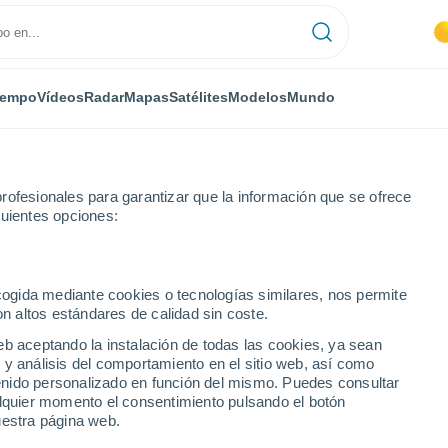
iempo
Vídeos
Radar
Mapas
Satélites
Modelos
Mundo
rofesionales para garantizar que la información que se ofrece
guientes opciones:
ecogida mediante cookies o tecnologías similares, nos permite
on altos estándares de calidad sin coste.
eb aceptando la instalación de todas las cookies, ya sean
 y análisis del comportamiento en el sitio web, así como
...
ntenido personalizado en función del mismo. Puedes consultar
alquier momento el consentimiento pulsando el botón
Por hora
uestra página web.
Cielos despejados en las
próximas horas