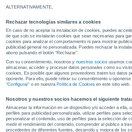
31°
ALTERNATIVAMENTE,
Rechazar tecnologías similares a cookies
Noreste
En caso de no aceptar la instalación de cookies, puedes accede
Sensación de 30°
15
-
27 km
de que solo se instalarán cookies que sean necesarias para garan
cookies para analizar el comportamiento ni para mostrar publici
publicidad general no personalizada. Puedes rechazar la instala
abono pulsando el botón "Rechazar".
Tiempo 1 - 7 días
Mapa de temperatura
Radar de ll
Con su consentimiento, nosotros y
nuestros socios
usamos cooki
almacenar, acceder y procesar datos personales como su visita e
cookies. Es posible que algunos proveedores traten tus datos pe
oponerte. Para ello, puede retirar su consentimiento u oponerse
Mañana
Domingo
Hoy
"Configurar"
o en nuestra
Política de Cookies
en este sitio web.
8 Ago
9 Ago
7 Ago
Nosotros y nuestros socios hacemos el siguiente trata
Almacenar la información en un dispositivo y/o acceder a ella, 
perfiles para publicidad personalizada, utilizar perfiles para sele
personalizar el contenido, uso de perfiles para la selección de c
35°
/
20°
37°
/
24°
34°
/
21°
medir el rendimiento del contenido, comprender al público a tra
procedentes de diferentes fuentes, desarrollo y mejora de los se