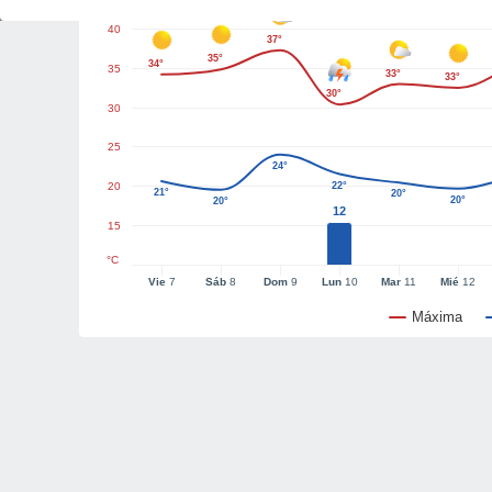
40
37°
35°
34°
35
33°
33°
30°
30
25
24°
20
22°
21°
20°
20°
20°
12
15
°C
Vie
7
Sáb
8
Dom
9
Lun
10
Mar
11
Mié
12
Máxima