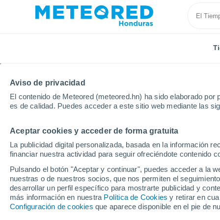
T
Aviso de privacidad
El contenido de Meteored (meteored.hn) ha sido elaborado por p
es de calidad. Puedes acceder a este sitio web mediante las si
Aceptar cookies y acceder de forma gratuita
Inicio
Rusia
Kalmukia
Ulan-Khol
La publicidad digital personalizada, basada en la información r
financiar nuestra actividad para seguir ofreciéndote contenido c
Tiempo en Ulan-Khol
Pulsando el botón "Aceptar y continuar", puedes acceder a la w
nuestras o de nuestros socios, que nos permiten el seguimiento
08:46
Viernes
desarrollar un perfil específico para mostrarte publicidad y co
más información en nuestra
Política de Cookies
y retirar en cu
Configuración de cookies
que aparece disponible en el pie de n
Soleado