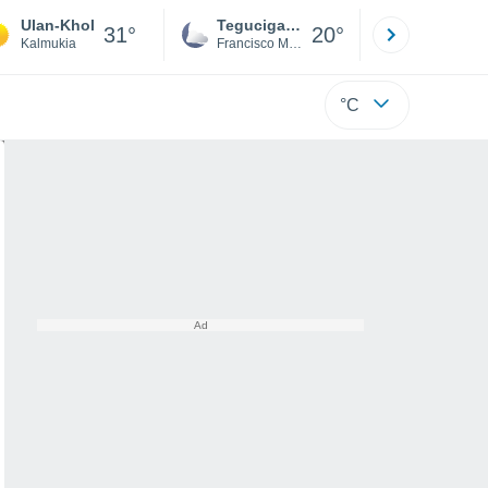
Ulan-Khol
Tegucigalpa
San Pedr
31°
20°
Kalmukia
Francisco Morazán
Cortés
°C