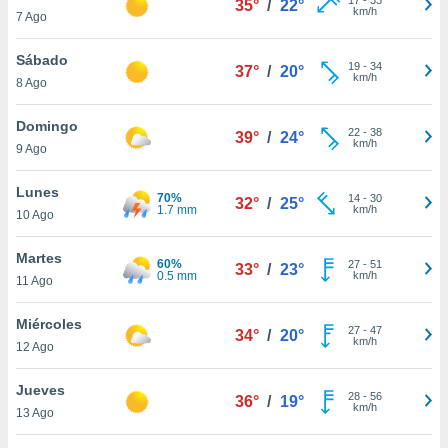
35°
/
22°
ublicidad y
km/h
7 Ago
do en
Sábado
 mismo.
19
-
34
37°
/
20°
km/h
sultar más
8 Ago
 en nuestra
 Cookies
y
Domingo
22
-
38
39°
/
24°
ualquier
km/h
9 Ago
ento
Lunes
 botón
70%
14
-
30
32°
/
25°
1.7 mm
km/h
10 Ago
ación de
kies
 disponible
Martes
60%
27
-
51
33°
/
23°
e nuestra
0.5 mm
km/h
11 Ago
.
Miércoles
IVAMENTE,
27
-
47
34°
/
20°
km/h
12 Ago
as
Jueves
28
-
56
36°
/
19°
 a cookies
km/h
13 Ago
 no aceptar