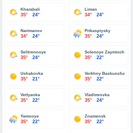
Kharabali
Liman
35°
24°
34°
24°
Narimanov
Prikaspiysky
34°
24°
35°
24°
Selitrennoye
Solenoye Zaymische
35°
24°
35°
22°
Ushakovka
Verkhny Baskunchak
35°
21°
35°
22°
Vetlyanka
Vladimrovka
35°
22°
35°
24°
Yamnoye
Znamensk
35°
22°
35°
22°