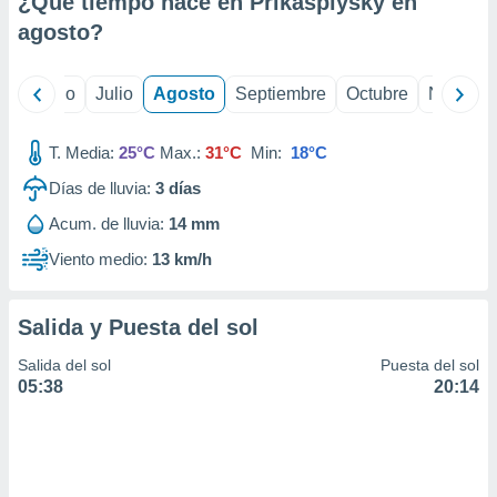
¿Qué tiempo hace en Prikaspiysky en
ados con el
 seleccionar
agosto
?
o.
calización
yo
Junio
Julio
Agosto
Septiembre
Octubre
Noviemb
precisa e
ión mediante
T. Media:
25°C
Max.:
31°C
Min:
18°C
, publicidad
Días de lluvia:
3
días
dos,
Acum. de lluvia:
14 mm
 publicidad
,
Viento medio:
13 km/h
ón de
 desarrollo
s.
Salida y Puesta del sol
tros 1199
Salida del sol
Puesta del sol
ios
05:38
20:14