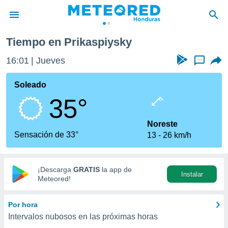
Tiempo en Prikaspiysky
privacidad
16:01
Jueves
...
o de
n) ha sido
Soleado
or
35°
es para
ue la
 que se
Noreste
e calidad.
Sensación de 33°
13
26 km/h
eder a este
ediante las
opciones:
¡Descarga
GRATIS
la app de
Instalar
ookies y
Meteored!
e forma
Por hora
d digital
Intervalos nubosos en las próximas horas
ada, basada