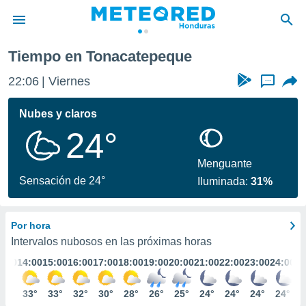
epeque
Tiempo en Tonacatepeque
privacidad
22:06
Viernes
...
o de
n) ha sido
Nubes y claros
or
24°
es para
ue la
 que se
Menguante
e calidad.
Sensación de 24°
Iluminada:
31%
eder a este
ediante las
opciones:
Por hora
ookies y
Intervalos nubosos en las próximas horas
e forma
3:00
14:00
15:00
16:00
17:00
18:00
19:00
20:00
21:00
22:00
23:00
24:00
d digital
32°
33°
33°
32°
30°
28°
26°
25°
24°
24°
24°
24°
ada, basada