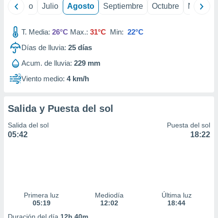
ados con el
yo
Junio
Julio
Agosto
Septiembre
Octubre
Noviemb
 seleccionar
o.
T. Media:
26°C
Max.:
31°C
Min:
22°C
calización
precisa e
Días de lluvia:
25
días
ión mediante
Acum. de lluvia:
229 mm
, publicidad
Viento medio:
4 km/h
dos,
 publicidad
Salida y Puesta del sol
,
ón de
Salida del sol
Puesta del sol
 desarrollo
05:42
18:22
s.
tros 1199
ios
Primera luz
Mediodía
Última luz
05:19
12:02
18:44
Duración del día
12h 40m