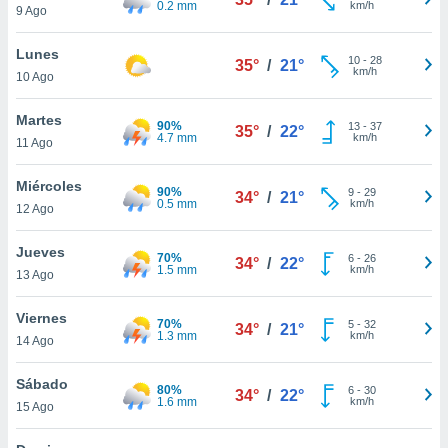
0.2 mm
km/h
ublicidad y
9 Ago
do en
Lunes
10
-
28
 mismo.
35°
/
21°
km/h
10 Ago
sultar más
 en nuestra
Martes
 Cookies
y
90%
13
-
37
35°
/
22°
4.7 mm
km/h
ualquier
11 Ago
ento
Miércoles
90%
9
-
29
34°
/
21°
 botón
0.5 mm
km/h
12 Ago
ación de
kies
Jueves
 disponible
70%
6
-
26
34°
/
22°
1.5 mm
km/h
e nuestra
13 Ago
.
Viernes
70%
5
-
32
34°
/
21°
IVAMENTE,
1.3 mm
km/h
14 Ago
Sábado
as
80%
6
-
30
34°
/
22°
1.6 mm
km/h
15 Ago
 a cookies
 no aceptar