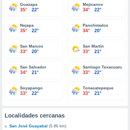
Guazapa
Mejicanos
35°
22°
34°
22°
Nejapa
Panchimalco
35°
22°
34°
20°
San Marcos
San Martín
33°
20°
33°
21°
San Salvador
Santiago Texacuangos
34°
21°
33°
22°
Soyapango
Tonacatepeque
33°
22°
33°
21°
Localidades cercanas
San José Guayabal
(5.86 km)