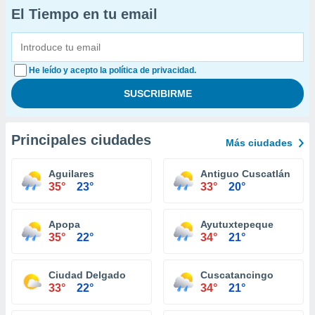
El Tiempo en tu email
He leído y acepto la política de privacidad.
Principales ciudades
Más ciudades
Aguilares
Antiguo Cuscatlán
35°
23°
33°
20°
Apopa
Ayutuxtepeque
35°
22°
34°
21°
Ciudad Delgado
Cuscatancingo
33°
22°
34°
21°