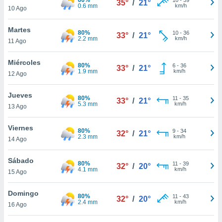
35°
/
21°
ublicidad y
0.6 mm
km/h
10 Ago
do en
Martes
 mismo.
80%
10
-
36
33°
/
21°
2.2 mm
km/h
sultar más
11 Ago
 en nuestra
 Cookies
y
Miércoles
80%
6
-
36
33°
/
21°
ualquier
1.9 mm
km/h
12 Ago
ento
Jueves
 botón
80%
11
-
35
33°
/
21°
5.3 mm
km/h
13 Ago
ación de
kies
 disponible
Viernes
80%
9
-
34
32°
/
21°
e nuestra
2.3 mm
km/h
14 Ago
.
Sábado
80%
IVAMENTE,
11
-
39
32°
/
20°
4.1 mm
km/h
15 Ago
as
Domingo
80%
11
-
43
32°
/
20°
 a cookies
2.4 mm
km/h
16 Ago
 no aceptar