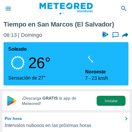
cos
Tiempo en San Marcos (El Salvador)
privacidad
08:13
Domingo
...
o de
n) ha sido
Soleado
or
26°
es para
ue la
 que se
Noroeste
e calidad.
Sensación de 27°
7
23 km/h
eder a este
ediante las
opciones:
¡Descarga
GRATIS
la app de
Instalar
ookies y
Meteored!
e forma
Por hora
d digital
Intervalos nubosos en las próximas horas
ada, basada