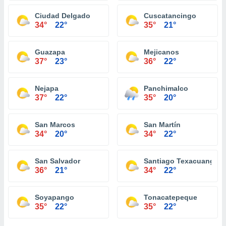
Ciudad Delgado
Cuscatancingo
34°
22°
35°
21°
Guazapa
Mejicanos
37°
23°
36°
22°
Nejapa
Panchimalco
37°
22°
35°
20°
San Marcos
San Martín
34°
20°
34°
22°
San Salvador
Santiago Texacuangos
36°
21°
34°
22°
Soyapango
Tonacatepeque
35°
22°
35°
22°