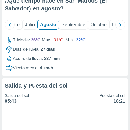
¿Qué tiempo hace en San Marcos (El
ados con el
 seleccionar
Salvador) en
agosto
?
o.
calización
yo
Junio
Julio
Agosto
Septiembre
Octubre
Noviemb
precisa e
ión mediante
T. Media:
26°C
Max.:
31°C
Min:
22°C
, publicidad
Días de lluvia:
27
días
dos,
Acum. de lluvia:
237 mm
 publicidad
,
Viento medio:
4 km/h
ón de
 desarrollo
s.
Salida y Puesta del sol
tros 1199
Salida del sol
Puesta del sol
ios
05:43
18:21