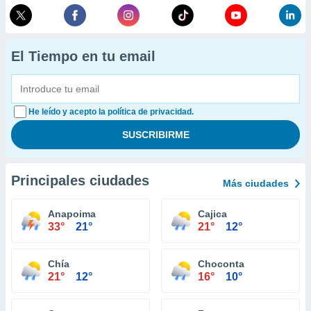
El Tiempo en tu email
He leído y acepto la política de privacidad.
Principales ciudades
Más ciudades
Anapoima
Cajica
33°
21°
21°
12°
Chía
Choconta
21°
12°
16°
10°