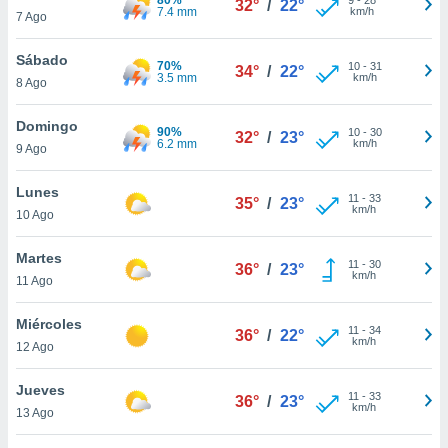
32°
/
22°
ublicidad y
7.4 mm
km/h
7 Ago
do en
Sábado
 mismo.
70%
10
-
31
34°
/
22°
3.5 mm
km/h
sultar más
8 Ago
 en nuestra
 Cookies
y
Domingo
90%
10
-
30
32°
/
23°
ualquier
6.2 mm
km/h
9 Ago
ento
Lunes
 botón
11
-
33
35°
/
23°
km/h
10 Ago
ación de
kies
 disponible
Martes
11
-
30
36°
/
23°
e nuestra
km/h
11 Ago
.
Miércoles
IVAMENTE,
11
-
34
36°
/
22°
km/h
12 Ago
as
Jueves
11
-
33
36°
/
23°
 a cookies
km/h
13 Ago
 no aceptar