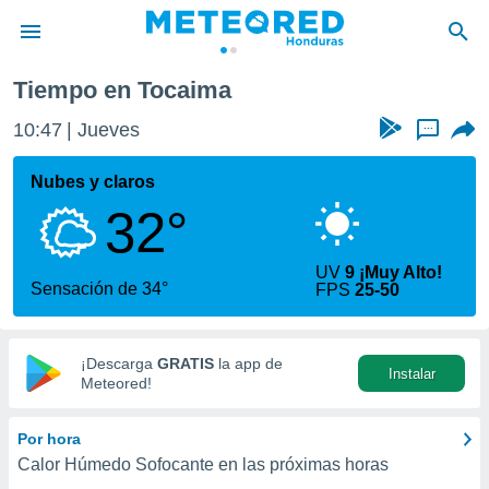
Tiempo en Tocaima
privacidad
10:47
Jueves
...
o de
n) ha sido
Nubes y claros
or
32°
es para
ue la
 que se
UV
9 ¡Muy Alto!
e calidad.
Sensación de 34°
FPS
25-50
eder a este
ediante las
opciones:
¡Descarga
GRATIS
la app de
Instalar
ookies y
Meteored!
e forma
Por hora
d digital
Calor Húmedo Sofocante en las próximas horas
ada, basada