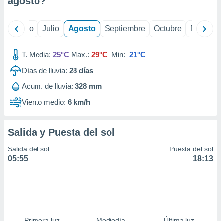
agosto
?
ados con el
 seleccionar
o.
yo
Junio
Julio
Agosto
Septiembre
Octubre
Noviemb
calización
precisa e
ión mediante
T. Media:
25°C
Max.:
29°C
Min:
21°C
Días de lluvia:
28
días
, publicidad
Acum. de lluvia:
328 mm
dos,
 publicidad
Viento medio:
6 km/h
,
ón de
 desarrollo
Salida y Puesta del sol
s.
Salida del sol
Puesta del sol
tros 1199
05:55
18:13
ios
Primera luz
Mediodía
Última luz