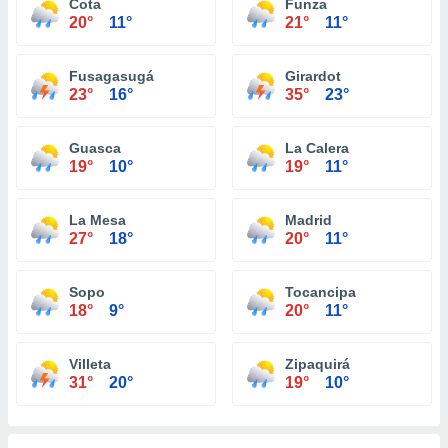
Cota
Funza
20°
11°
21°
11°
Fusagasugá
Girardot
23°
16°
35°
23°
Guasca
La Calera
19°
10°
19°
11°
La Mesa
Madrid
27°
18°
20°
11°
Sopo
Tocancipa
18°
9°
20°
11°
Villeta
Zipaquirá
31°
20°
19°
10°