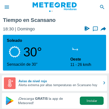
Tiempo en Scansano
privacidad
18:30
Domingo
...
o de
n) ha sido
Soleado
or
30°
es para
ue la
 que se
Oeste
e calidad.
Sensación de 30°
11
26 km/h
eder a este
ediante las
opciones:
Aviso de nivel rojo
Alerta extrema por altas temperaturas en Scansano hoy
ookies y
e forma
¡Descarga
GRATIS
la app de
Instalar
d digital
Meteored!
ada, basada