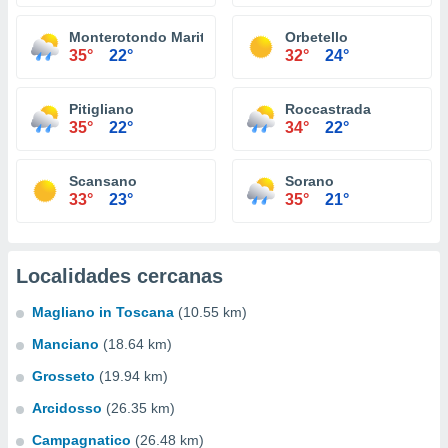
Monterotondo Marittimo
Orbetello
35°
22°
32°
24°
Pitigliano
Roccastrada
35°
22°
34°
22°
Scansano
Sorano
33°
23°
35°
21°
Localidades cercanas
Magliano in Toscana
(10.55 km)
Manciano
(18.64 km)
Grosseto
(19.94 km)
Arcidosso
(26.35 km)
Campagnatico
(26.48 km)