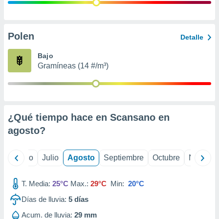
ados con el
 seleccionar
o.
calización
Polen
Detalle
precisa e
ión mediante
Bajo
Gramíneas (14 #/m³)
, publicidad
dos,
 publicidad
,
¿Qué tiempo hace en Scansano en
ón de
 desarrollo
agosto
?
s.
tros 1199
yo
Junio
Julio
Agosto
Septiembre
Octubre
Noviemb
ios
T. Media:
25°C
Max.:
29°C
Min:
20°C
Días de lluvia:
5
días
Acum. de lluvia:
29 mm