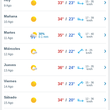
ublicidad y
15
-
35
33°
/
23°
km/h
9 Ago
do en
 mismo.
Mañana
17
-
39
34°
/
23°
sultar más
km/h
10 Ago
 en nuestra
 Cookies
y
Martes
30%
17
-
40
ualquier
35°
/
22°
0.1 mm
km/h
11 Ago
ento
 botón
Miércoles
8
-
25
35°
/
22°
ación de
km/h
12 Ago
kies
 disponible
Jueves
13
-
35
e nuestra
36°
/
24°
km/h
13 Ago
.
Viernes
IVAMENTE,
15
-
36
34°
/
23°
km/h
14 Ago
as
Sábado
12
-
36
34°
/
20°
 a cookies
km/h
15 Ago
 no aceptar