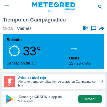
Tiempo en Campagnatico
privacidad
19:19
Viernes
...
o de
n) ha sido
Soleado
or
33°
es para
ue la
 que se
Oeste
e calidad.
Sensación de 33°
13
28 km/h
eder a este
ediante las
opciones:
Aviso de nivel rojo
Alerta extrema por altas temperaturas en Campagnatico
ookies y
hoy
e forma
¡Descarga
GRATIS
la app de
Instalar
d digital
Meteored!
ada, basada