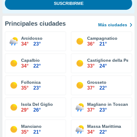
Principales ciudades
Más ciudades
Arcidosso
Campagnatico
34°
23°
36°
21°
Capalbio
Castiglione della Pesca
34°
22°
33°
24°
Follonica
Grosseto
35°
23°
37°
22°
Isola Del Giglio
Magliano in Toscana
29°
26°
37°
23°
Manciano
Massa Marittima
35°
21°
34°
22°