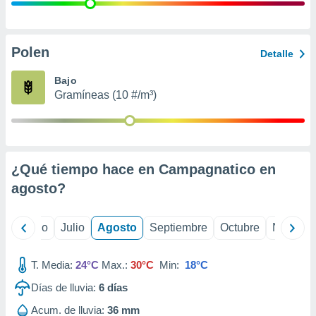
ados con el
 seleccionar
o.
calización
Polen
Detalle
precisa e
ión mediante
Bajo
Gramíneas (10 #/m³)
, publicidad
dos,
 publicidad
,
¿Qué tiempo hace en Campagnatico en
ón de
 desarrollo
agosto
?
s.
tros 1199
yo
Junio
Julio
Agosto
Septiembre
Octubre
Noviemb
ios
T. Media:
24°C
Max.:
30°C
Min:
18°C
Días de lluvia:
6
días
Acum. de lluvia:
36 mm