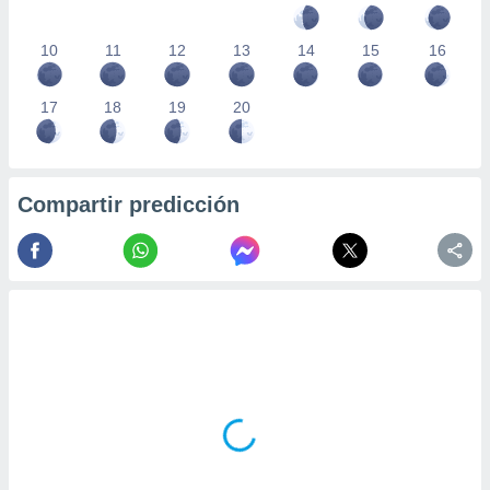
10
11
12
13
14
15
16
17
18
19
20
Compartir predicción