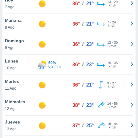
ublicidad y
13
-
29
36°
/
21°
km/h
7 Ago
do en
 mismo.
Mañana
7
-
24
36°
/
21°
sultar más
km/h
8 Ago
 en nuestra
 Cookies
y
Domingo
13
-
30
ualquier
36°
/
23°
km/h
9 Ago
ento
 botón
Lunes
50%
15
-
35
36°
/
23°
ación de
0.2 mm
km/h
10 Ago
kies
 disponible
Martes
9
-
27
e nuestra
36°
/
21°
km/h
11 Ago
.
Miércoles
IVAMENTE,
14
-
56
38°
/
23°
km/h
12 Ago
as
Jueves
18
-
44
37°
/
25°
 a cookies
km/h
13 Ago
 no aceptar