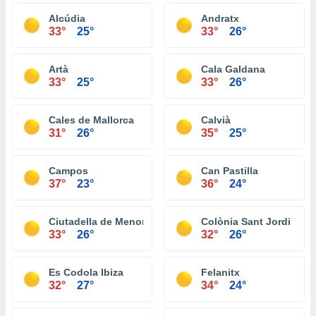
Alcúdia
Andratx
33°
25°
33°
26°
Artà
Cala Galdana
33°
25°
33°
26°
Cales de Mallorca
Calvià
31°
26°
35°
25°
Campos
Can Pastilla
37°
23°
36°
24°
Ciutadella de Menorca
Colònia Sant Jordi
33°
26°
32°
26°
Es Codola Ibiza
Felanitx
32°
27°
34°
24°