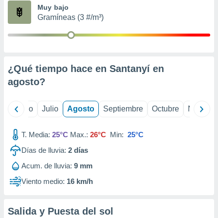
ados con el
Muy bajo
 seleccionar
Gramíneas (3 #/m³)
o.
calización
precisa e
ión mediante
¿Qué tiempo hace en Santanyí en
, publicidad
agosto
?
dos,
 publicidad
,
yo
Junio
Julio
Agosto
Septiembre
Octubre
Noviemb
ón de
 desarrollo
T. Media:
25°C
Max.:
26°C
Min:
25°C
s.
Días de lluvia:
2
días
tros 1199
ios
Acum. de lluvia:
9 mm
Viento medio:
16 km/h
Salida y Puesta del sol