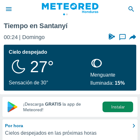
Tiempo en Santanyí
privacidad
00:24
Domingo
...
o de
n) ha sido
Cielo despejado
or
27°
es para
ue la
 que se
Menguante
e calidad.
Sensación de 30°
Iluminada:
15%
eder a este
ediante las
opciones:
¡Descarga
GRATIS
la app de
Instalar
ookies y
Meteored!
e forma
Por hora
d digital
Cielos despejados en las próximas horas
ada, basada