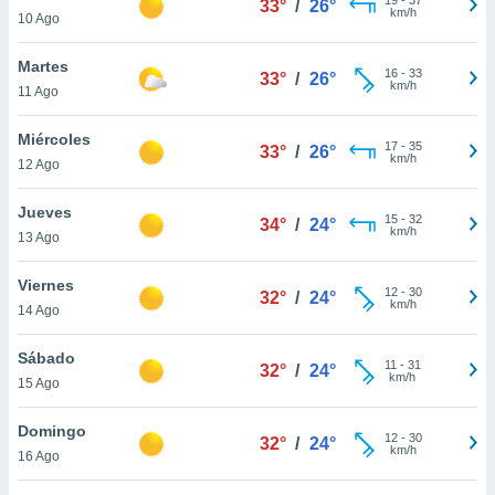
33°
/
26°
ublicidad y
km/h
10 Ago
do en
Martes
 mismo.
16
-
33
33°
/
26°
km/h
sultar más
11 Ago
 en nuestra
 Cookies
y
Miércoles
17
-
35
33°
/
26°
ualquier
km/h
12 Ago
ento
Jueves
 botón
15
-
32
34°
/
24°
km/h
13 Ago
ación de
kies
 disponible
Viernes
12
-
30
32°
/
24°
e nuestra
km/h
14 Ago
.
Sábado
IVAMENTE,
11
-
31
32°
/
24°
km/h
15 Ago
as
Domingo
12
-
30
32°
/
24°
 a cookies
km/h
16 Ago
 no aceptar