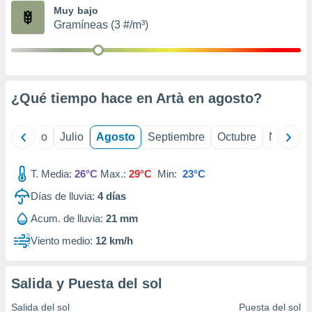
ados con el
Muy bajo
 seleccionar
Gramíneas (3 #/m³)
o.
calización
precisa e
ión mediante
¿Qué tiempo hace en Artà en
agosto
?
, publicidad
dos,
yo
Junio
Julio
Agosto
Septiembre
Octubre
Noviemb
 publicidad
,
ón de
T. Media:
26°C
Max.:
29°C
Min:
23°C
 desarrollo
s.
Días de lluvia:
4
días
tros 1199
Acum. de lluvia:
21 mm
ios
Viento medio:
12 km/h
Salida y Puesta del sol
Salida del sol
Puesta del sol