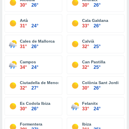
30°
26°
30°
26°
Artà
Cala Galdana
31°
24°
33°
26°
Cales de Mallorca
Calvià
31°
26°
32°
25°
Campos
Can Pastilla
34°
24°
32°
25°
Ciutadella de Menorca
Colònia Sant Jordi
32°
27°
30°
26°
Es Codola Ibiza
Felanitx
30°
26°
33°
24°
Formentera
Ibiza