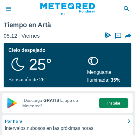
Tiempo en Artà
privacidad
05:12
Viernes
...
o de
n) ha sido
Cielo despejado
or
25°
es para
ue la
 que se
Menguante
e calidad.
Sensación de 26°
Iluminada:
35%
eder a este
ediante las
opciones:
¡Descarga
GRATIS
la app de
Instalar
ookies y
Meteored!
e forma
Por hora
d digital
Intervalos nubosos en las próximas horas
ada, basada