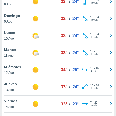
33°
/
24°
ublicidad y
km/h
8 Ago
do en
Domingo
 mismo.
16
-
34
32°
/
24°
km/h
sultar más
9 Ago
 en nuestra
 Cookies
y
Lunes
16
-
34
33°
/
24°
ualquier
km/h
10 Ago
ento
Martes
 botón
13
-
31
33°
/
24°
km/h
11 Ago
ación de
kies
 disponible
Miércoles
11
-
29
34°
/
25°
e nuestra
km/h
12 Ago
.
Jueves
IVAMENTE,
10
-
28
33°
/
24°
km/h
13 Ago
as
Viernes
7
-
27
33°
/
23°
 a cookies
km/h
14 Ago
 no aceptar