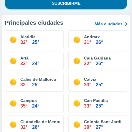
Principales ciudades
Más ciudades
Alcúdia
Andratx
32°
25°
31°
26°
Artà
Cala Galdana
33°
24°
32°
26°
Cales de Mallorca
Calvià
32°
25°
33°
25°
Campos
Can Pastilla
35°
24°
33°
25°
Ciutadella de Menorca
Colònia Sant Jordi
32°
26°
30°
27°