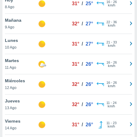
ublicidad y
16
-
26
31°
/
25°
km/h
8 Ago
do en
 mismo.
Mañana
22
-
36
32°
/
27°
sultar más
km/h
9 Ago
 en nuestra
 Cookies
y
Lunes
21
-
33
ualquier
31°
/
27°
km/h
10 Ago
ento
 botón
Martes
16
-
26
31°
/
26°
ación de
km/h
11 Ago
kies
 disponible
Miércoles
16
-
26
e nuestra
32°
/
26°
km/h
12 Ago
.
Jueves
IVAMENTE,
11
-
24
32°
/
26°
km/h
13 Ago
as
Viernes
11
-
23
31°
/
26°
 a cookies
km/h
14 Ago
 no aceptar