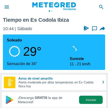
Tiempo en Es Codola Ibiza
privacidad
10:44
Sábado
...
o de
n) ha sido
Soleado
or
29°
es para
ue la
 que se
Sureste
e calidad.
Sensación de 34°
11
21 km/h
eder a este
ediante las
opciones:
Aviso de nivel amarillo
Alerta moderada por altas temperaturas en Es Codola
ookies y
Ibiza hoy
e forma
¡Descarga
GRATIS
la app de
Instalar
d digital
Meteored!
ada, basada