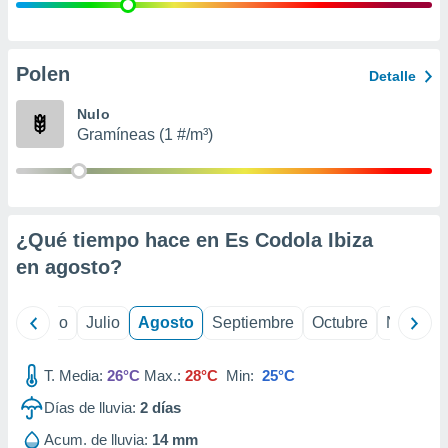
ados con el
 seleccionar
o.
calización
Polen
Detalle
precisa e
ión mediante
Nulo
Gramíneas (1 #/m³)
, publicidad
dos,
 publicidad
,
¿Qué tiempo hace en Es Codola Ibiza
ón de
 desarrollo
en
agosto
?
s.
tros 1199
yo
Junio
Julio
Agosto
Septiembre
Octubre
Noviemb
ios
T. Media:
26°C
Max.:
28°C
Min:
25°C
Días de lluvia:
2
días
Acum. de lluvia:
14 mm