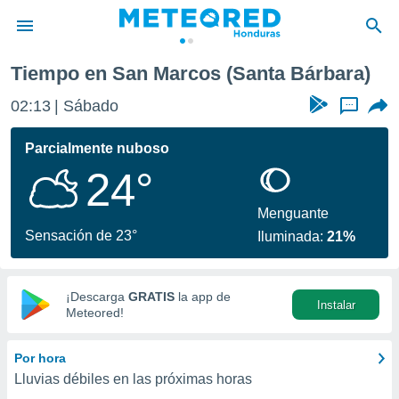
Tiempo en San Marcos (Santa Bárbara)
privacidad
02:13
Sábado
...
o de
n) ha sido
Parcialmente nuboso
or
24°
es para
ue la
 que se
Menguante
e calidad.
Sensación de 23°
Iluminada:
21%
eder a este
ediante las
opciones:
¡Descarga
GRATIS
la app de
Instalar
ookies y
Meteored!
e forma
Por hora
d digital
Lluvias débiles en las próximas horas
ada, basada