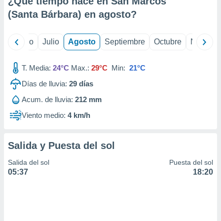
¿Qué tiempo hace en San Marcos
ados con el
 seleccionar
(Santa Bárbara) en
agosto
?
o.
calización
yo
Junio
Julio
Agosto
Septiembre
Octubre
Noviemb
precisa e
ión mediante
T. Media:
24°C
Max.:
29°C
Min:
21°C
, publicidad
Días de lluvia:
29
días
dos,
Acum. de lluvia:
212 mm
 publicidad
,
Viento medio:
4 km/h
ón de
 desarrollo
s.
Salida y Puesta del sol
tros 1199
Salida del sol
Puesta del sol
ios
05:37
18:20