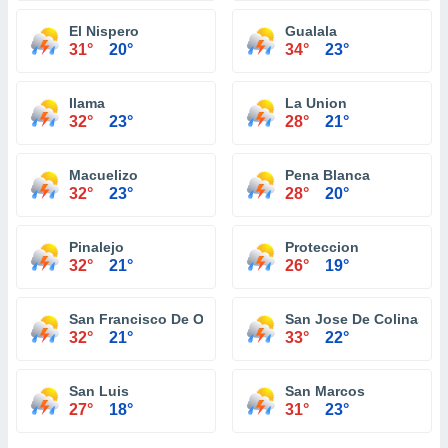
El Nispero
Gualala
31°
20°
34°
23°
Ilama
La Union
32°
23°
28°
21°
Macuelizo
Pena Blanca
32°
23°
28°
20°
Pinalejo
Proteccion
32°
21°
26°
19°
San Francisco De Ojuera
San Jose De Colinas
32°
21°
33°
22°
San Luis
San Marcos
27°
18°
31°
23°