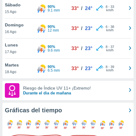
ste abono
Sábado
90%
8
-
33
33°
/
24°
 botón
9.1 mm
km/h
15 Ago
.
Domingo
90%
6
-
38
33°
/
23°
12 mm
km/h
nto,
16 Ago
cios
Lunes
90%
8
-
37
33°
/
23°
kies,
9.6 mm
km/h
17 Ago
ores únicos
as similares
Martes
nar,
90%
8
-
39
33°
/
23°
6.5 mm
km/h
rocesar
18 Ago
onales como
 este sitio
Riesgo de Índice UV 11+ ¡Extremo!
recciones IP
Durante el dia de mañana
ficadores de
 posible
s
Gráficas del tiempo
 traten tus
nales en
 interés
33°
35°
35°
34°
35°
35°
35°
35°
34°
33°
33°
33°
go a lo que
33°
nerte. Para