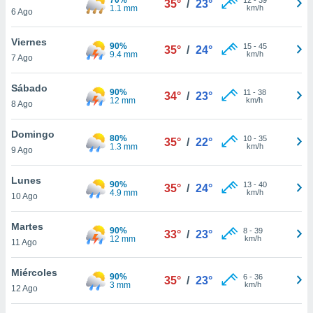
35°
/
23°
ublicidad y
1.1 mm
km/h
6 Ago
do en
Viernes
 mismo.
90%
15
-
45
35°
/
24°
9.4 mm
km/h
sultar más
7 Ago
 en nuestra
 Cookies
y
Sábado
90%
11
-
38
34°
/
23°
ualquier
12 mm
km/h
8 Ago
ento
Domingo
 botón
80%
10
-
35
35°
/
22°
1.3 mm
km/h
9 Ago
ación de
kies
 disponible
Lunes
90%
13
-
40
35°
/
24°
e nuestra
4.9 mm
km/h
10 Ago
.
Martes
90%
IVAMENTE,
8
-
39
33°
/
23°
12 mm
km/h
11 Ago
as
Miércoles
90%
6
-
36
35°
/
23°
 a cookies
3 mm
km/h
12 Ago
 no aceptar