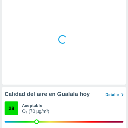
ar perfiles
idad
a, utilizar
a
 la
da, crear un
personalizar
o, uso de
a la
e contenido
do, medir el
 de la
medir el
 del
 comprender
 través de
Calidad del aire en Gualala hoy
Detalle
s o a través
nación de
Aceptable
edentes de
28
O₃ (70 µg/m³)
fuentes,
y mejora de
os, uso de