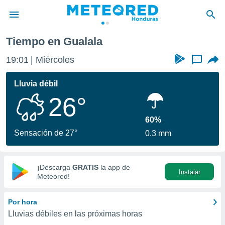
Tiempo en Gualala
privacidad
19:01
Miércoles
...
o de
n) ha sido
Lluvia débil
or
26°
es para
ue la
 que se
60%
e calidad.
Sensación de 27°
0.3 mm
eder a este
ediante las
opciones:
¡Descarga
GRATIS
la app de
Instalar
ookies y
Meteored!
e forma
Por hora
d digital
Lluvias débiles en las próximas horas
ada, basada