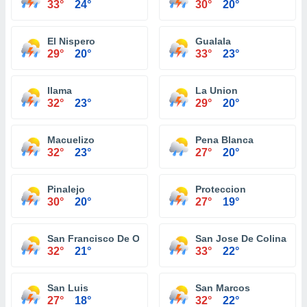
33°
24°
30°
20°
El Nispero
Gualala
29°
20°
33°
23°
Ilama
La Union
32°
23°
29°
20°
Macuelizo
Pena Blanca
32°
23°
27°
20°
Pinalejo
Proteccion
30°
20°
27°
19°
San Francisco De Ojuera
San Jose De Colinas
32°
21°
33°
22°
San Luis
San Marcos
27°
18°
32°
22°