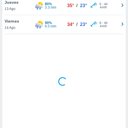
ón de
Jueves
80%
5
-
44
35°
/
23°
uedes
3.3 mm
km/h
13 Ago
uestro sitio
ed.hn. En
Viernes
90%
8
-
40
te
34°
/
23°
6.5 mm
km/h
14 Ago
 de que
talarán
e sean
para
a
por el sitio
o se
cookies para
nto ni para
licidad o
ado, aunque
sualizar
general no
ada. Puedes
 instalación
y acceder a
io web a