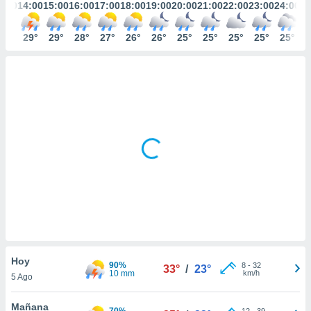
mación
3:00
14:00
15:00
16:00
17:00
18:00
19:00
20:00
21:00
22:00
23:00
24:00
ediante
ecnologías
32°
29°
29°
28°
27°
26°
26°
25°
25°
25°
25°
25°
nos permite
estra
ara seguir
e contenido
ACEPTAR
stándares
Y
sin coste.
CONTINUAR
 botón
continuar",
CONFIGURACIÓN
der a la
ndo la
 de todas
, ya sean
de nuestros
 nos
 y análisis
Hoy
tamiento en
90%
8
-
32
33°
/
23°
10 mm
km/h
b, así como
5 Ago
un perfil
para
Mañana
70%
12
-
39