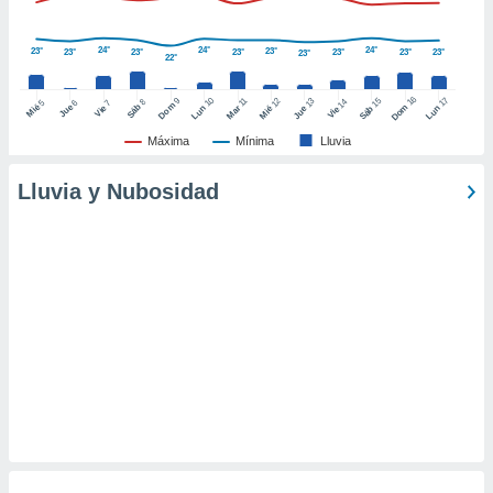
retirar su
ento u
24°
24°
24°
23°
23°
23°
23°
23°
23°
23°
23°
23°
22°
 de datos
er momento
16
10
17
9
15
11
12
13
14
8
5
6
7
Dom
Sáb
Dom
Mié
Jue
Vie
Lun
Mar
Lun
Sáb
Mié
Jue
Vie
ic en
o en
Máxima
Mínima
Lluvia
 Cookies
en
Lluvia y Nubosidad
eb.
y
socios
el
to de
la
 en un
 y/o acceder
 de datos
ara
 anuncios