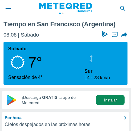
Tiempo en San Francisco (Argentina)
privacidad
08:08
Sábado
...
o de
n) ha sido
Soleado
or
7°
es para
ue la
 que se
Sur
e calidad.
Sensación de 4°
14
23 km/h
eder a este
ediante las
opciones:
¡Descarga
GRATIS
la app de
Instalar
ookies y
Meteored!
e forma
Por hora
d digital
Cielos despejados en las próximas horas
ada, basada