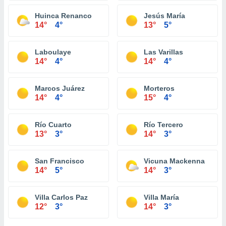
Huinca Renanco
Jesús María
14°
4°
13°
5°
Laboulaye
Las Varillas
14°
4°
14°
4°
Marcos Juárez
Morteros
14°
4°
15°
4°
Río Cuarto
Río Tercero
13°
3°
14°
3°
San Francisco
Vicuna Mackenna
14°
5°
14°
3°
Villa Carlos Paz
Villa María
12°
3°
14°
3°