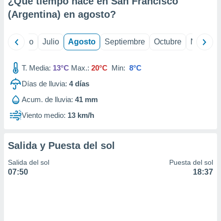
¿Qué tiempo hace en San Francisco
ados con el
 seleccionar
(Argentina) en
agosto
?
o.
calización
yo
Junio
Julio
Agosto
Septiembre
Octubre
Noviemb
precisa e
ión mediante
T. Media:
13°C
Max.:
20°C
Min:
8°C
, publicidad
Días de lluvia:
4
días
dos,
Acum. de lluvia:
41 mm
 publicidad
,
Viento medio:
13 km/h
ón de
 desarrollo
s.
Salida y Puesta del sol
tros 1199
Salida del sol
Puesta del sol
ios
07:50
18:37