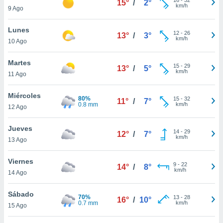
15°
/
2°
ublicidad y
km/h
9 Ago
do en
Lunes
 mismo.
12
-
26
13°
/
3°
km/h
sultar más
10 Ago
 en nuestra
 Cookies
y
Martes
15
-
29
13°
/
5°
ualquier
km/h
11 Ago
ento
Miércoles
 botón
80%
15
-
32
11°
/
7°
0.8 mm
km/h
12 Ago
ación de
kies
 disponible
Jueves
14
-
29
12°
/
7°
e nuestra
km/h
13 Ago
.
Viernes
IVAMENTE,
9
-
22
14°
/
8°
km/h
14 Ago
as
Sábado
70%
13
-
28
16°
/
10°
 a cookies
0.7 mm
km/h
15 Ago
 no aceptar