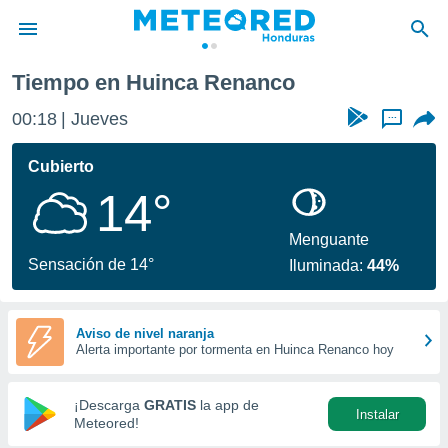
Tiempo en Huinca Renanco
privacidad
00:18
Jueves
...
o de
n) ha sido
Cubierto
or
14°
es para
ue la
 que se
Menguante
e calidad.
Sensación de 14°
Iluminada:
44%
eder a este
ediante las
opciones:
Aviso de nivel naranja
Alerta importante por tormenta en Huinca Renanco hoy
ookies y
e forma
¡Descarga
GRATIS
la app de
Instalar
d digital
Meteored!
ada, basada