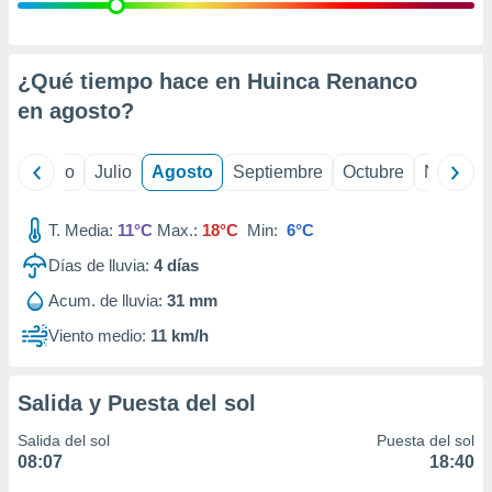
ados con el
 seleccionar
o.
calización
¿Qué tiempo hace en Huinca Renanco
precisa e
en
agosto
?
ión mediante
, publicidad
yo
Junio
Julio
Agosto
Septiembre
Octubre
Noviemb
dos,
 publicidad
T. Media:
11°C
Max.:
18°C
Min:
6°C
,
Días de lluvia:
4
días
ón de
 desarrollo
Acum. de lluvia:
31 mm
s.
Viento medio:
11 km/h
tros 1199
ios
Salida y Puesta del sol
Salida del sol
Puesta del sol
08:07
18:40