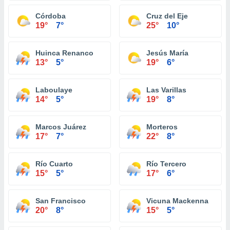
Córdoba
Cruz del Eje
19°
7°
25°
10°
Huinca Renanco
Jesús María
13°
5°
19°
6°
Laboulaye
Las Varillas
14°
5°
19°
8°
Marcos Juárez
Morteros
17°
7°
22°
8°
Río Cuarto
Río Tercero
15°
5°
17°
6°
San Francisco
Vicuna Mackenna
20°
8°
15°
5°