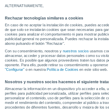
24°
ALTERNATIVAMENTE,
Rechazar tecnologías similares a cookies
Menguant
En caso de no aceptar la instalación de cookies, puedes accede
Iluminada
Sensación de 24°
de que solo se instalarán cookies que sean necesarias para garan
cookies para analizar el comportamiento ni para mostrar publici
publicidad general no personalizada. Puedes rechazar la instala
abono pulsando el botón "Rechazar".
Tiempo 1 - 7 días
Mapa de nubosidad
Radar de llu
Con su consentimiento, nosotros y
nuestros socios
usamos cooki
almacenar, acceder y procesar datos personales como su visita e
cookies. Es posible que algunos proveedores traten tus datos pe
oponerte. Para ello, puede retirar su consentimiento u oponerse
Mañana
Sábado
D
Hoy
"Configurar"
o en nuestra
Política de Cookies
en este sitio web.
7 Ago
8 Ago
6 Ago
Nosotros y nuestros socios hacemos el siguiente trata
Almacenar la información en un dispositivo y/o acceder a ella, 
50%
70%
70%
perfiles para publicidad personalizada, utilizar perfiles para sele
0.5 mm
1.2 mm
1.2 mm
personalizar el contenido, uso de perfiles para la selección de c
32°
/
23°
32°
/
24°
33°
/
24°
medir el rendimiento del contenido, comprender al público a tra
procedentes de diferentes fuentes, desarrollo y mejora de los se