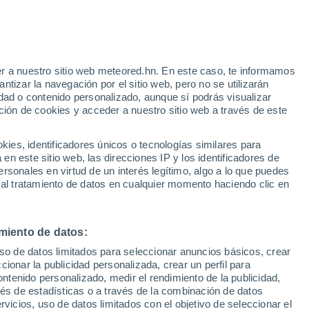
e
r a nuestro sitio web meteored.hn. En este caso, te informamos
:
44%
tizar la navegación por el sitio web, pero no se utilizarán
dad o contenido personalizado, aunque sí podrás visualizar
ción de cookies y acceder a nuestro sitio web a través de este
via
Satélites
Modelos
es, identificadores únicos o tecnologías similares para
n este sitio web, las direcciones IP y los identificadores de
rsonales en virtud de un interés legítimo, algo a lo que puedes
 al tratamiento de datos en cualquier momento haciendo clic en
omingo
Lunes
Martes
Miércoles
9 Ago
10 Ago
11 Ago
12 Ago
miento de datos:
uso de datos limitados para seleccionar anuncios básicos, crear
80%
80%
80%
90%
ccionar la publicidad personalizada, crear un perfil para
1.1 mm
1 mm
1.7 mm
3.3 mm
ontenido personalizado, medir el rendimiento de la publicidad,
33°
/
25°
33°
/
25°
32°
/
25°
32°
/
24°
vés de estadísticas o a través de la combinación de datos
rvicios, uso de datos limitados con el objetivo de seleccionar el