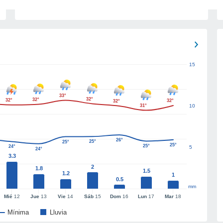
15
33°
32°
32°
32°
32°
32°
31°
10
26°
25°
25°
25°
25°
24°
5
24°
3.3
2
1.8
1.5
1.2
1
0.5
mm
Mié
12
Jue
13
Vie
14
Sáb
15
Dom
16
Lun
17
Mar
18
Mínima
Lluvia