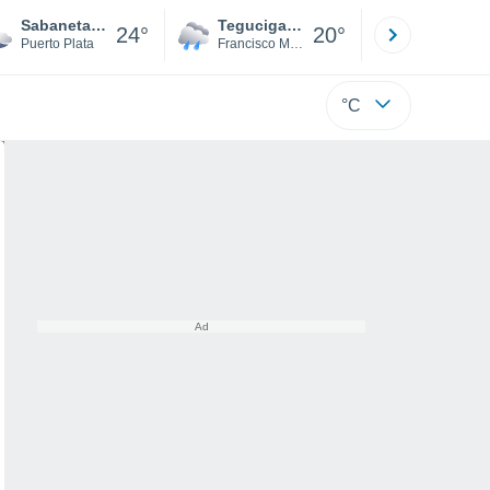
Sabaneta de Yasica
Tegucigalpa
San Pedr
24°
20°
Puerto Plata
Francisco Morazán
Cortés
°C