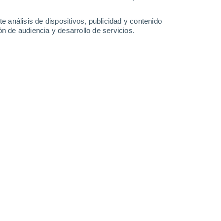
-
48
km/h
20
-
46
km/h
19
-
46
km/h
19
-
45
km/h
e análisis de dispositivos, publicidad y contenido
n de audiencia y desarrollo de servicios.
6 de agosto
Sureste
0 Bajo
5
-
14 km/h
FPS:
no
Sureste
0 Bajo
6
-
13 km/h
FPS:
no
Este
0 Bajo
7
-
15 km/h
FPS:
no
Sur
0 Bajo
9
-
18 km/h
FPS:
no
Sureste
1 Bajo
10
-
23 km/h
FPS:
no