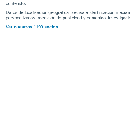
contenido.
21
-
45
km/h
21
-
46
km/h
22
20
-
44
km/h
Datos de localización geográfica precisa e identificación mediant
personalizados, medición de publicidad y contenido, investigació
Tiempo en Sabaneta de Yasica hoy
, 
Ver nuestros 1199 socios
Cielo despejado
24°
03:00
Sensación T.
24°
Nubes y claros
24°
04:00
Sensación T.
24°
Nubes y claros
24°
05:00
Sensación T.
24°
Nubes y claros
24°
06:00
Sensación T.
24°
Nubes y claros
27°
08:00
Sensación T.
30°