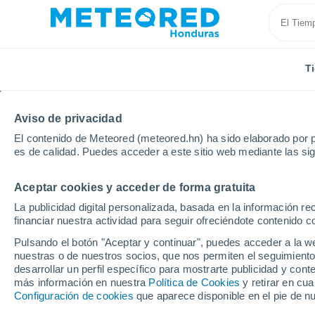
T
Aviso de privacidad
El contenido de Meteored (meteored.hn) ha sido elaborado por p
es de calidad. Puedes acceder a este sitio web mediante las si
Aceptar cookies y acceder de forma gratuita
Inicio
República Dominicana
Puerto Plata
Saban
La publicidad digital personalizada, basada en la información r
financiar nuestra actividad para seguir ofreciéndote contenido c
Tiempo en Sabaneta de
Pulsando el botón "Aceptar y continuar", puedes acceder a la w
nuestras o de nuestros socios, que nos permiten el seguimiento
03:28
Jueves
desarrollar un perfil específico para mostrarte publicidad y co
más información en nuestra
Política de Cookies
y retirar en cu
Configuración de cookies
que aparece disponible en el pie de n
Cielo despejado