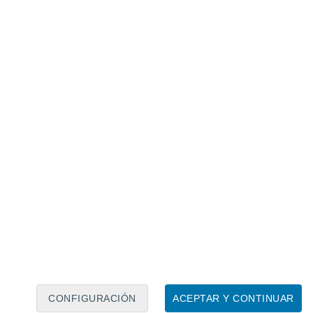
Calendario lunar
Lun
Mar
Mié
Jue
Vie
Sáb
Dom
6
7
8
9
10
11
12
13
14
15
16
17
18
19
CONFIGURACIÓN
ACEPTAR Y CONTINUAR