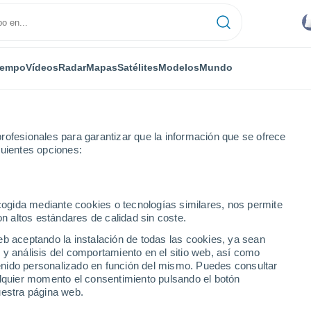
iempo
Vídeos
Radar
Mapas
Satélites
Modelos
Mundo
rofesionales para garantizar que la información que se ofrece
guientes opciones:
eta de Yasica
ecogida mediante cookies o tecnologías similares, nos permite
on altos estándares de calidad sin coste.
 Yasica
eb aceptando la instalación de todas las cookies, ya sean
 y análisis del comportamiento en el sitio web, así como
...
ntenido personalizado en función del mismo. Puedes consultar
alquier momento el consentimiento pulsando el botón
Por hora
uestra página web.
Intervalos nubosos en las
próximas horas