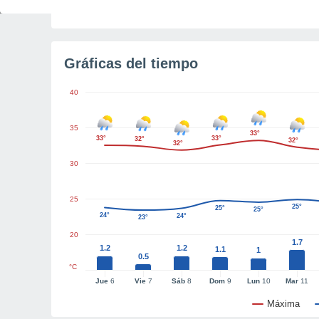
Tiempo para el amanecer
2h 28m
Gráficas del tiempo
40
35
33°
33°
33°
32°
32°
32°
30
25
25°
25°
25°
24°
24°
23°
20
1.7
1.2
1.2
1.1
1
0.5
°C
Jue
6
Vie
7
Sáb
8
Dom
9
Lun
10
Mar
11
Máxima