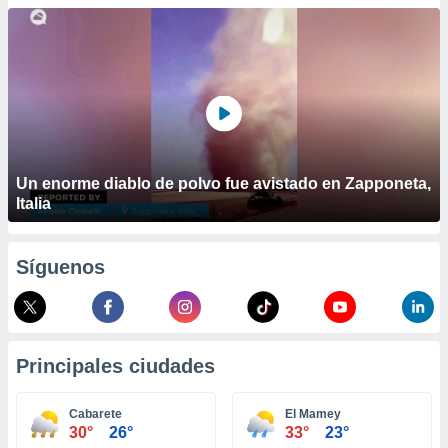
ublicidad y
do en
 mismo.
sultar más
 en nuestra
 Cookies
y
ualquier
ento
Un enorme diablo de polvo fue avistado en Zapponeta,
 botón
Italia
ación de
kies
 disponible
Síguenos
e nuestra
.
IVAMENTE,
Principales ciudades
as
 a cookies
Cabarete
El Mamey
30°
26°
33°
23°
 no aceptar