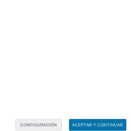
Calendario lunar
Lun
Mar
Mié
Jue
Vie
Sáb
Dom
8
9
10
11
12
13
14
15
16
17
18
19
20
21
CONFIGURACIÓN
ACEPTAR Y CONTINUAR
60