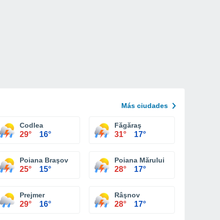
Más ciudades
Codlea
Făgăraş
29°
16°
31°
17°
Poiana Braşov
Poiana Mărului
25°
15°
28°
17°
Prejmer
Râşnov
29°
16°
28°
17°