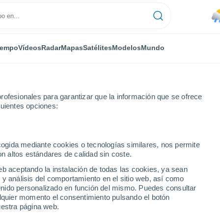
iempo
Vídeos
Radar
Mapas
Satélites
Modelos
Mundo
rofesionales para garantizar que la información que se ofrece
guientes opciones:
ecogida mediante cookies o tecnologías similares, nos permite
on altos estándares de calidad sin coste.
eb aceptando la instalación de todas las cookies, ya sean
 y análisis del comportamiento en el sitio web, así como
...
ntenido personalizado en función del mismo. Puedes consultar
alquier momento el consentimiento pulsando el botón
Por hora
uestra página web.
Lluvia moderada en las próximas
horas