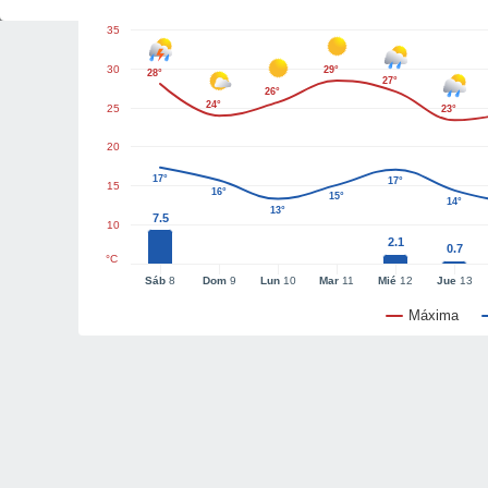
35
30
29°
28°
27°
26°
24°
25
23°
20
17°
17°
15
16°
15°
14°
13°
7.5
10
2.1
0.7
°C
Sáb
8
Dom
9
Lun
10
Mar
11
Mié
12
Jue
13
Máxima