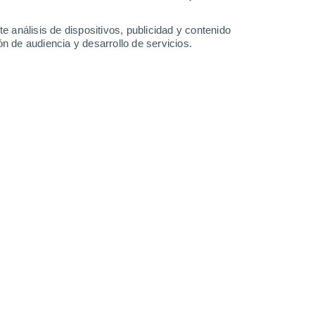
-
28
km/h
9
-
29
km/h
7
-
27
km/h
9
-
31
km/h
e análisis de dispositivos, publicidad y contenido
n de audiencia y desarrollo de servicios.
Norte
3 Medio
°
7
-
24 km/h
FPS:
6-10
Oeste
1 Bajo
°
4
-
23 km/h
FPS:
no
Noreste
0 Bajo
°
6
-
19 km/h
FPS:
no
da
Sur
0 Bajo
°
9
-
23 km/h
FPS:
no
Sur
0 Bajo
°
3
-
20 km/h
FPS:
no