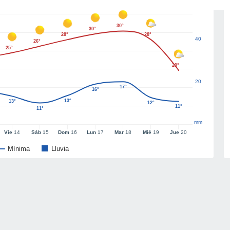
30°
30°
28°
28°
40
26°
25°
20°
20
17°
16°
13°
13°
12°
11°
11°
mm
Vie
14
Sáb
15
Dom
16
Lun
17
Mar
18
Mié
19
Jue
20
Mínima
Lluvia