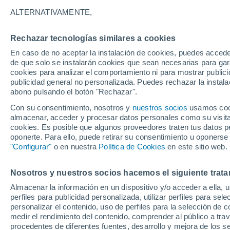
27°
ALTERNATIVAMENTE,
Rechazar tecnologías similares a cookies
40%
En caso de no aceptar la instalación de cookies, puedes accede
Sensación de 27°
0.2 mm
de que solo se instalarán cookies que sean necesarias para garan
cookies para analizar el comportamiento ni para mostrar publici
publicidad general no personalizada. Puedes rechazar la instala
abono pulsando el botón "Rechazar".
Tiempo 1 - 7 días
Radar de lluvia
Mapa de lluvia
S
Con su consentimiento, nosotros y
nuestros socios
usamos cooki
almacenar, acceder y procesar datos personales como su visita e
cookies. Es posible que algunos proveedores traten tus datos pe
oponerte. Para ello, puede retirar su consentimiento u oponerse
Mañana
Lunes
Hoy
"Configurar"
o en nuestra
Política de Cookies
en este sitio web.
9 Ago
10 Ago
8 Ago
Nosotros y nuestros socios hacemos el siguiente trata
Almacenar la información en un dispositivo y/o acceder a ella, 
90%
perfiles para publicidad personalizada, utilizar perfiles para sele
7.5 mm
personalizar el contenido, uso de perfiles para la selección de c
24°
/
16°
26°
/
13°
28°
/
17°
medir el rendimiento del contenido, comprender al público a tra
procedentes de diferentes fuentes, desarrollo y mejora de los se