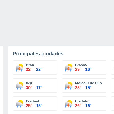
Principales ciudades
Bran
Braşov
32°
22°
29°
16°
Iaşi
Moieciu de Sus
30°
17°
25°
15°
Predeal
Predeluţ
25°
15°
26°
16°