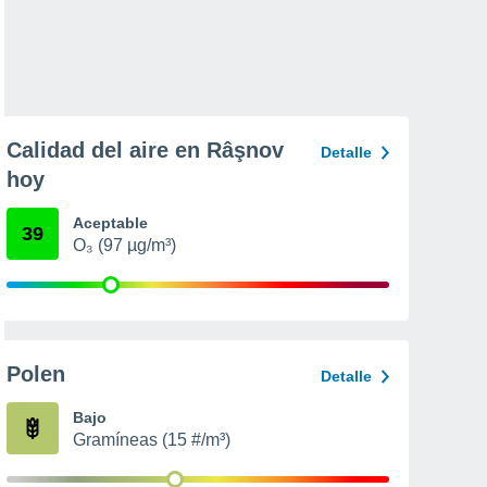
Calidad del aire en Râşnov
Detalle
hoy
Aceptable
39
O₃ (97 µg/m³)
Polen
Detalle
Bajo
Gramíneas (15 #/m³)