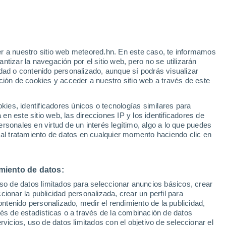
Aviso de nivel amarillo
Alerta moderada por lluvia en
Râşnov hoy
r a nuestro sitio web meteored.hn. En este caso, te informamos
Bajan las temperaturas
tizar la navegación por el sitio web, pero no se utilizarán
Durante el dia de mañana
dad o contenido personalizado, aunque sí podrás visualizar
ción de cookies y acceder a nuestro sitio web a través de este
atélites
Modelos
es, identificadores únicos o tecnologías similares para
n este sitio web, las direcciones IP y los identificadores de
rsonales en virtud de un interés legítimo, algo a lo que puedes
 al tratamiento de datos en cualquier momento haciendo clic en
Martes
Miércoles
Jueves
Viernes
11 Ago
12 Ago
13 Ago
14 Ago
miento de datos:
uso de datos limitados para seleccionar anuncios básicos, crear
90%
60%
ccionar la publicidad personalizada, crear un perfil para
2.1 mm
0.7 mm
ontenido personalizado, medir el rendimiento de la publicidad,
29°
/
15°
27°
/
17°
23°
/
14°
25°
/
13°
vés de estadísticas o a través de la combinación de datos
rvicios, uso de datos limitados con el objetivo de seleccionar el