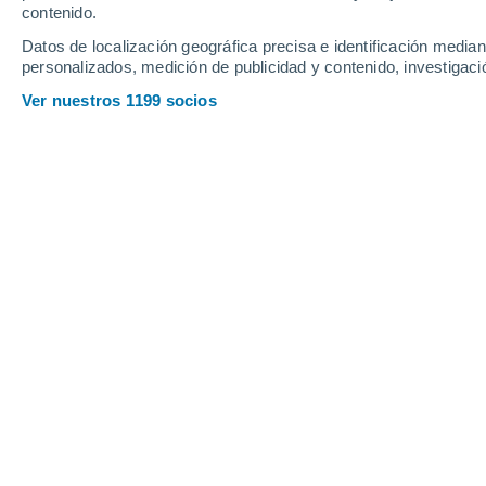
contenido.
9
-
29
km/h
10
-
21
km/h
8
9
-
28
km/h
Datos de localización geográfica precisa e identificación mediant
personalizados, medición de publicidad y contenido, investigació
Tiempo en Râşnov hoy
, 8 de agosto
Ver nuestros 1199 socios
Lluvia débil
40%
27°
17:00
0.2 mm
Sensación T.
27
Lluvia débil
70%
25°
18:00
0.3 mm
Sensación T.
26
Tormenta
80%
21°
19:00
3.4 mm
Sensación T.
21
Lluvia modera
70%
19°
20:00
3 mm
Sensación T.
19
Lluvia débil
50%
19°
21:00
0.5 mm
Sensación T.
19