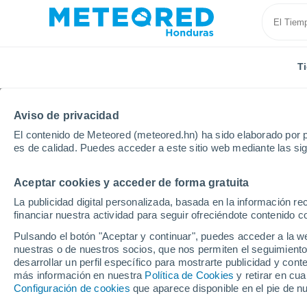
T
Aviso de privacidad
El contenido de Meteored (meteored.hn) ha sido elaborado por p
es de calidad. Puedes acceder a este sitio web mediante las si
Aceptar cookies y acceder de forma gratuita
Inicio
Rumanía
Condado de Braşov
Râşnov
La publicidad digital personalizada, basada en la información r
financiar nuestra actividad para seguir ofreciéndote contenido c
Tiempo en Râşnov
Pulsando el botón "Aceptar y continuar", puedes acceder a la w
nuestras o de nuestros socios, que nos permiten el seguimiento
16:47
Sábado
desarrollar un perfil específico para mostrarte publicidad y co
más información en nuestra
Política de Cookies
y retirar en cu
Configuración de cookies
que aparece disponible en el pie de n
Lluvia débil