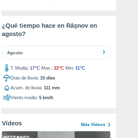
¿Qué tiempo hace en Râşnov en
agosto
?
Agosto
T. Media:
17°C
Max.:
22°C
Min:
11°C
Días de lluvia:
15
días
Acum. de lluvia:
111 mm
Viento medio:
5 km/h
Vídeos
Más Vídeos