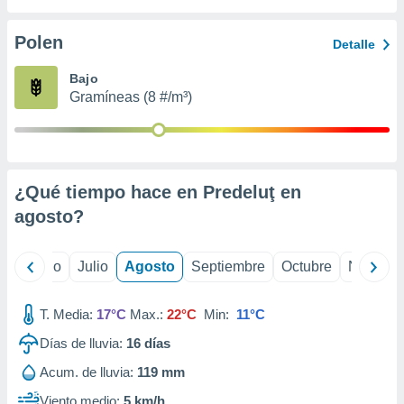
ados con el
 seleccionar
o.
Polen
Detalle
calización
Bajo
precisa e
Gramíneas (8 #/m³)
ión mediante
, publicidad
dos,
 publicidad
¿Qué tiempo hace en Predeluţ en
,
agosto
?
ón de
 desarrollo
s.
yo
Junio
Julio
Agosto
Septiembre
Octubre
Noviemb
tros 1199
ios
T. Media:
17°C
Max.:
22°C
Min:
11°C
Días de lluvia:
16
días
Acum. de lluvia:
119 mm
Viento medio:
5 km/h