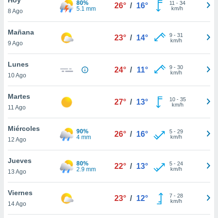
80%
ublicidad y
11
-
34
26°
/
16°
5.1 mm
km/h
8 Ago
do en
 mismo.
Mañana
9
-
31
23°
/
14°
sultar más
km/h
9 Ago
 en nuestra
 Cookies
y
Lunes
9
-
30
ualquier
24°
/
11°
km/h
10 Ago
ento
 botón
Martes
10
-
35
27°
/
13°
ación de
km/h
11 Ago
kies
 disponible
Miércoles
90%
5
-
29
e nuestra
26°
/
16°
4 mm
km/h
12 Ago
.
Jueves
IVAMENTE,
80%
5
-
24
22°
/
13°
2.9 mm
km/h
13 Ago
as
Viernes
7
-
28
23°
/
12°
 a cookies
km/h
14 Ago
 no aceptar