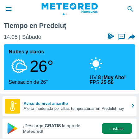
Tiempo en Predeluţ
privacidad
14:05
Sábado
...
o de
n) ha sido
Nubes y claros
or
26°
es para
ue la
 que se
UV
8 ¡Muy Alto!
e calidad.
Sensación de 26°
FPS
25-50
eder a este
ediante las
opciones:
Aviso de nivel amarillo
Alerta moderada por altas temperaturas en Predeluţ hoy
ookies y
e forma
¡Descarga
GRATIS
la app de
Instalar
d digital
Meteored!
ada, basada