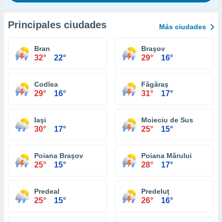
Principales ciudades
Más ciudades
Bran
Braşov
32°
22°
29°
16°
Codlea
Făgăraş
29°
16°
31°
17°
Iaşi
Moieciu de Sus
30°
17°
25°
15°
Poiana Braşov
Poiana Mărului
25°
15°
28°
17°
Predeal
Predeluţ
25°
15°
26°
16°