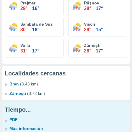
Prejmer
Râşnov
29°
16°
28°
17°
Sambata de Sus
Viscri
30°
18°
29°
15°
Voila
Zărneşti
31°
17°
28°
17°
Localidades cercanas
Bran
(3.43 km)
Zărneşti
(3.72 km)
Tiempo...
PDF
Más información