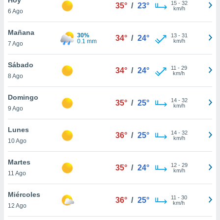
ublicidad y
15
-
32
35°
/
23°
km/h
6 Ago
do en
 mismo.
Mañana
30%
13
-
31
34°
/
24°
sultar más
0.1 mm
km/h
7 Ago
 en nuestra
 Cookies
y
Sábado
11
-
29
ualquier
34°
/
24°
km/h
8 Ago
ento
 botón
Domingo
14
-
32
35°
/
25°
ación de
km/h
9 Ago
kies
 disponible
Lunes
14
-
32
e nuestra
36°
/
25°
km/h
10 Ago
.
Martes
IVAMENTE,
12
-
29
35°
/
24°
km/h
11 Ago
as
Miércoles
11
-
30
36°
/
25°
 a cookies
km/h
12 Ago
 no aceptar