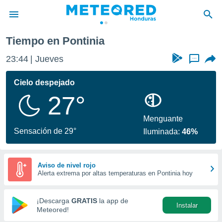
Tiempo en Pontinia
privacidad
23:44
Jueves
...
o de
n) ha sido
Cielo despejado
or
27°
es para
ue la
 que se
Menguante
e calidad.
Sensación de 29°
Iluminada:
46%
eder a este
ediante las
opciones:
Aviso de nivel rojo
Alerta extrema por altas temperaturas en Pontinia hoy
ookies y
e forma
¡Descarga
GRATIS
la app de
Instalar
d digital
Meteored!
ada, basada