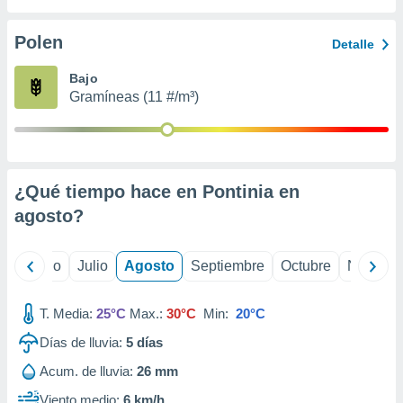
ados con el
 seleccionar
o.
Polen
Detalle
calización
Bajo
precisa e
Gramíneas (11 #/m³)
ión mediante
, publicidad
dos,
 publicidad
¿Qué tiempo hace en Pontinia en
,
agosto
?
ón de
 desarrollo
s.
yo
Junio
Julio
Agosto
Septiembre
Octubre
Noviemb
tros 1199
ios
T. Media:
25°C
Max.:
30°C
Min:
20°C
Días de lluvia:
5
días
Acum. de lluvia:
26 mm
Viento medio:
6 km/h