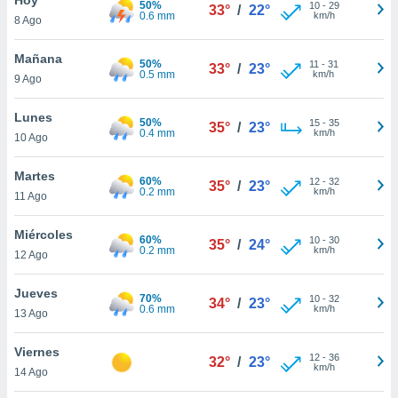
50%
ublicidad y
10
-
29
33°
/
22°
0.6 mm
km/h
8 Ago
do en
 mismo.
Mañana
50%
11
-
31
33°
/
23°
sultar más
0.5 mm
km/h
9 Ago
 en nuestra
 Cookies
y
Lunes
50%
15
-
35
ualquier
35°
/
23°
0.4 mm
km/h
10 Ago
ento
 botón
Martes
60%
12
-
32
35°
/
23°
ación de
0.2 mm
km/h
11 Ago
kies
 disponible
Miércoles
60%
10
-
30
e nuestra
35°
/
24°
0.2 mm
km/h
12 Ago
.
Jueves
IVAMENTE,
70%
10
-
32
34°
/
23°
0.6 mm
km/h
13 Ago
as
Viernes
12
-
36
32°
/
23°
 a cookies
km/h
14 Ago
 no aceptar