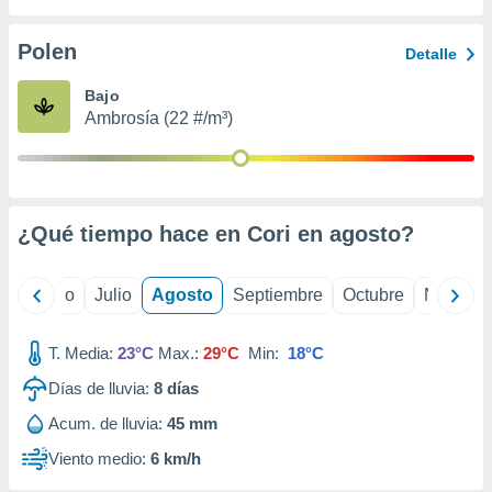
ados con el
 seleccionar
o.
Polen
Detalle
calización
Bajo
precisa e
Ambrosía (22 #/m³)
ión mediante
, publicidad
dos,
 publicidad
¿Qué tiempo hace en Cori en
agosto
?
,
ón de
 desarrollo
yo
Junio
Julio
Agosto
Septiembre
Octubre
Noviemb
s.
tros 1199
T. Media:
23°C
Max.:
29°C
Min:
18°C
ios
Días de lluvia:
8
días
Acum. de lluvia:
45 mm
Viento medio:
6 km/h