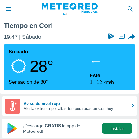
Tiempo en Cori
privacidad
19:47
Sábado
...
o de
n) ha sido
Soleado
or
28°
es para
ue la
 que se
Este
e calidad.
Sensación de 30°
1
12 km/h
eder a este
ediante las
opciones:
Aviso de nivel rojo
Alerta extrema por altas temperaturas en Cori hoy
ookies y
e forma
¡Descarga
GRATIS
la app de
Instalar
d digital
Meteored!
ada, basada