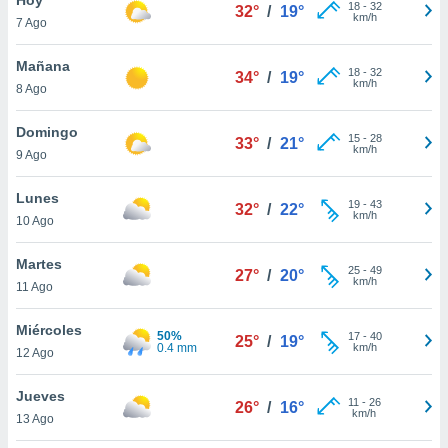
ublicidad y
18
-
32
32°
/
19°
km/h
7 Ago
do en
 mismo.
Mañana
18
-
32
34°
/
19°
sultar más
km/h
8 Ago
 en nuestra
 Cookies
y
Domingo
15
-
28
ualquier
33°
/
21°
km/h
9 Ago
ento
 botón
Lunes
19
-
43
32°
/
22°
ación de
km/h
10 Ago
kies
 disponible
Martes
25
-
49
e nuestra
27°
/
20°
km/h
11 Ago
.
Miércoles
IVAMENTE,
50%
17
-
40
25°
/
19°
0.4 mm
km/h
12 Ago
as
Jueves
11
-
26
26°
/
16°
 a cookies
km/h
13 Ago
 no aceptar