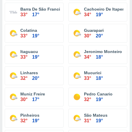
Barra De São Francisco
Cachoeiro De Itapemiri
33°
17°
34°
19°
Colatina
Guarapari
33°
19°
30°
20°
Itaguacu
Jeronimo Monteiro
33°
19°
34°
18°
Linhares
Mucurici
32°
20°
33°
18°
Muniz Freire
Pedro Canario
30°
17°
32°
19°
Pinheiros
São Mateus
32°
19°
31°
19°