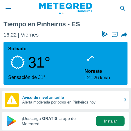
Tiempo en Pinheiros - ES
privacidad
16:22
Viernes
...
o de
n) ha sido
Soleado
or
31°
es para
ue la
 que se
Noreste
e calidad.
Sensación de 31°
12
26 km/h
eder a este
ediante las
opciones:
Aviso de nivel amarillo
Alerta moderada por otros en Pinheiros hoy
ookies y
e forma
¡Descarga
GRATIS
la app de
Instalar
d digital
Meteored!
ada, basada