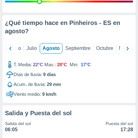
ados con el
 seleccionar
o.
calización
¿Qué tiempo hace en Pinheiros - ES en
precisa e
agosto
?
ión mediante
, publicidad
yo
Junio
Julio
Agosto
Septiembre
Octubre
Noviemb
dos,
 publicidad
T. Media:
22°C
Max.:
28°C
Min:
17°C
,
Días de lluvia:
9
días
ón de
 desarrollo
Acum. de lluvia:
29 mm
s.
Viento medio:
9 km/h
tros 1199
ios
Salida y Puesta del sol
Salida del sol
Puesta del sol
06:05
17:28