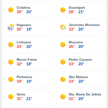
Colatina
Guarapari
35°
20°
28°
21°
Itaguacu
Jeronimo Monteiro
35°
19°
33°
20°
Linhares
Mucurici
33°
20°
35°
20°
Muniz Freire
Pedro Canario
32°
18°
33°
20°
Pinheiros
São Mateus
34°
19°
33°
20°
Serra
Sta. Maria De Jebita
31°
21°
31°
20°