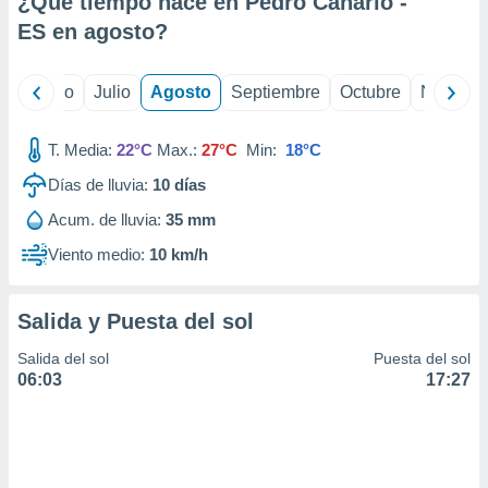
¿Qué tiempo hace en Pedro Canario -
ados con el
 seleccionar
ES en
agosto
?
o.
calización
yo
Junio
Julio
Agosto
Septiembre
Octubre
Noviemb
precisa e
ión mediante
T. Media:
22°C
Max.:
27°C
Min:
18°C
, publicidad
Días de lluvia:
10
días
dos,
Acum. de lluvia:
35 mm
 publicidad
,
Viento medio:
10 km/h
ón de
 desarrollo
s.
Salida y Puesta del sol
tros 1199
Salida del sol
Puesta del sol
ios
06:03
17:27