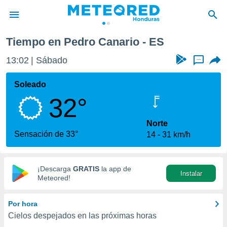
Tiempo en Pedro Canario - ES
privacidad
13:02
Sábado
...
o de
n) ha sido
Soleado
or
32°
es para
ue la
 que se
Norte
e calidad.
Sensación de 33°
14
31 km/h
eder a este
ediante las
opciones:
¡Descarga
GRATIS
la app de
Instalar
ookies y
Meteored!
e forma
Por hora
d digital
Cielos despejados en las próximas horas
ada, basada