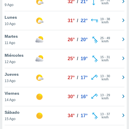
32°
/
21°
ublicidad y
km/h
9 Ago
do en
Lunes
 mismo.
19
-
38
31°
/
22°
km/h
sultar más
10 Ago
 en nuestra
 Cookies
y
Martes
25
-
49
26°
/
20°
ualquier
km/h
11 Ago
ento
Miércoles
 botón
15
-
31
25°
/
19°
km/h
12 Ago
ación de
kies
 disponible
Jueves
13
-
30
27°
/
17°
e nuestra
km/h
13 Ago
.
Viernes
IVAMENTE,
13
-
29
30°
/
16°
km/h
14 Ago
as
Sábado
13
-
37
34°
/
17°
 a cookies
km/h
15 Ago
 no aceptar