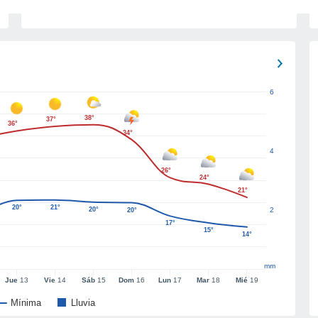
6
38°
37°
36°
34°
4
26°
24°
21°
20°
21°
20°
2
20°
17°
15°
14°
mm
Jue
13
Vie
14
Sáb
15
Dom
16
Lun
17
Mar
18
Mié
19
Mínima
Lluvia