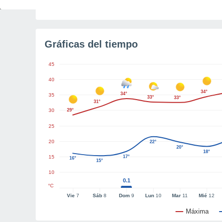
Tiempo para el amanecer
4h 52m
Gráficas del tiempo
45
40
34°
34°
35
33°
33°
31°
30
29°
25
20
22°
20°
18°
15
17°
16°
15°
10
0.1
°C
Vie
7
Sáb
8
Dom
9
Lun
10
Mar
11
Mié
12
Máxima