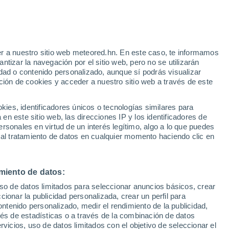
e
r a nuestro sitio web meteored.hn. En este caso, te informamos
:
35%
tizar la navegación por el sitio web, pero no se utilizarán
dad o contenido personalizado, aunque sí podrás visualizar
ción de cookies y acceder a nuestro sitio web a través de este
via
Satélites
Modelos
es, identificadores únicos o tecnologías similares para
n este sitio web, las direcciones IP y los identificadores de
rsonales en virtud de un interés legítimo, algo a lo que puedes
 al tratamiento de datos en cualquier momento haciendo clic en
Lunes
Martes
Miércoles
Jueves
10 Ago
11 Ago
12 Ago
13 Ago
miento de datos:
uso de datos limitados para seleccionar anuncios básicos, crear
ccionar la publicidad personalizada, crear un perfil para
ontenido personalizado, medir el rendimiento de la publicidad,
33°
/
22°
33°
/
20°
34°
/
18°
36°
/
20°
vés de estadísticas o a través de la combinación de datos
rvicios, uso de datos limitados con el objetivo de seleccionar el