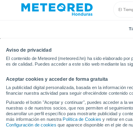
T
Aviso de privacidad
El contenido de Meteored (meteored.hn) ha sido elaborado por p
es de calidad. Puedes acceder a este sitio web mediante las si
Aceptar cookies y acceder de forma gratuita
Inicio
Francia
Gran Este
Alto Rin
Oberdorf
La publicidad digital personalizada, basada en la información r
financiar nuestra actividad para seguir ofreciéndote contenido c
Tiempo en Oberdorf
Pulsando el botón "Aceptar y continuar", puedes acceder a la w
nuestras o de nuestros socios, que nos permiten el seguimiento
00:48
Viernes
desarrollar un perfil específico para mostrarte publicidad y co
más información en nuestra
Política de Cookies
y retirar en cu
Configuración de cookies
que aparece disponible en el pie de n
Cielo despejado