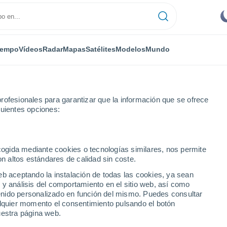
iempo
Vídeos
Radar
Mapas
Satélites
Modelos
Mundo
rofesionales para garantizar que la información que se ofrece
guientes opciones:
ecogida mediante cookies o tecnologías similares, nos permite
on altos estándares de calidad sin coste.
eb aceptando la instalación de todas las cookies, ya sean
 y análisis del comportamiento en el sitio web, así como
...
ntenido personalizado en función del mismo. Puedes consultar
alquier momento el consentimiento pulsando el botón
Por hora
uestra página web.
Intervalos nubosos en las
próximas horas