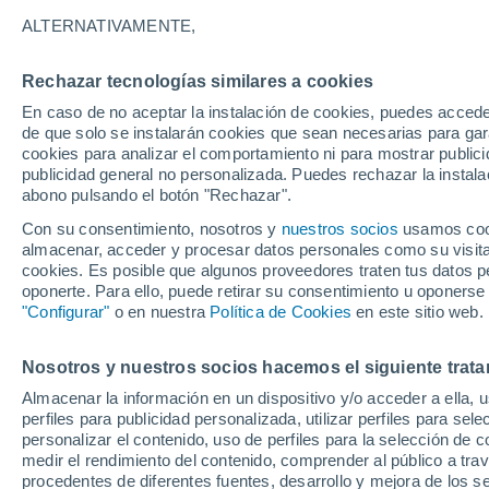
20°
ALTERNATIVAMENTE,
Rechazar tecnologías similares a cookies
Menguant
En caso de no aceptar la instalación de cookies, puedes accede
Iluminada
Sensación de 20°
de que solo se instalarán cookies que sean necesarias para garan
cookies para analizar el comportamiento ni para mostrar publici
publicidad general no personalizada. Puedes rechazar la instala
abono pulsando el botón "Rechazar".
Tiempo 1 - 7 días
Mapa de nubosidad
Radar de llu
Con su consentimiento, nosotros y
nuestros socios
usamos cooki
almacenar, acceder y procesar datos personales como su visita e
cookies. Es posible que algunos proveedores traten tus datos pe
oponerte. Para ello, puede retirar su consentimiento u oponerse
Mañana
Domingo
Hoy
"Configurar"
o en nuestra
Política de Cookies
en este sitio web.
8 Ago
9 Ago
7 Ago
Nosotros y nuestros socios hacemos el siguiente trata
Almacenar la información en un dispositivo y/o acceder a ella, 
40%
perfiles para publicidad personalizada, utilizar perfiles para sele
0.1 mm
personalizar el contenido, uso de perfiles para la selección de c
31°
/
15°
34°
/
17°
29°
/
16°
medir el rendimiento del contenido, comprender al público a tra
procedentes de diferentes fuentes, desarrollo y mejora de los se