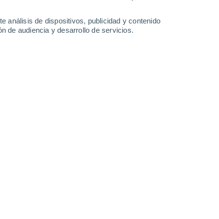
-
32
km/h
13
-
24
km/h
9
-
26
km/h
8
-
27
km/h
e análisis de dispositivos, publicidad y contenido
n de audiencia y desarrollo de servicios.
Norte
0 Bajo
15
-
31 km/h
FPS:
no
Norte
0 Bajo
12
-
28 km/h
FPS:
no
Norte
0 Bajo
9
-
23 km/h
FPS:
no
Noreste
0 Bajo
8
-
17 km/h
FPS:
no
Noreste
0 Bajo
7
-
16 km/h
FPS:
no