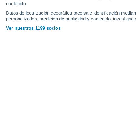
contenido.
11
-
26
km/h
14
-
34
km/h
12
15
-
31
km/h
Datos de localización geográfica precisa e identificación mediant
personalizados, medición de publicidad y contenido, investigació
Tiempo en Oberdorf hoy
, 7 de agosto
Ver nuestros 1199 socios
Cielo despejado
20°
01:00
Sensación T.
20°
Nubes y claros
19°
02:00
Sensación T.
19°
Nubes y claros
18°
03:00
Sensación T.
18°
Nubes y claros
17°
05:00
Sensación T.
17°
Nubes y claros
18°
08:00
Sensación T.
18°