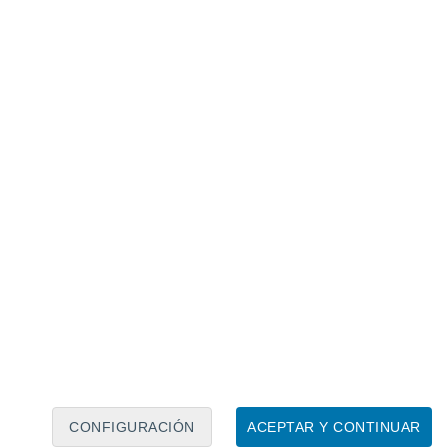
Calendario lunar
Lun
Mar
Mié
Jue
Vie
Sáb
Dom
7
8
9
10
11
12
13
14
15
16
17
18
19
20
CONFIGURACIÓN
ACEPTAR Y CONTINUAR