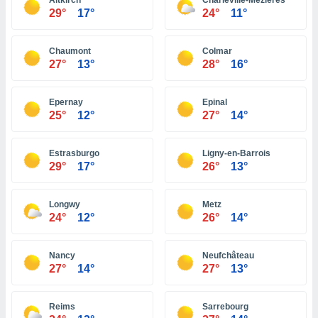
Altkirch
Charleville-Mézières
ón de
29°
17°
24°
11°
uedes
uestro sitio
ed.hn. En
Chaumont
Colmar
te
27°
13°
28°
16°
 de que
talarán
e sean
Epernay
Epinal
para
25°
12°
27°
14°
a
por el sitio
o se
Estrasburgo
Ligny-en-Barrois
cookies para
29°
17°
26°
13°
nto ni para
Longwy
Metz
licidad o
24°
12°
26°
14°
ado, aunque
sualizar
Nancy
Neufchâteau
general no
27°
14°
27°
13°
ada. Puedes
 instalación
y acceder a
Reims
Sarrebourg
io web a