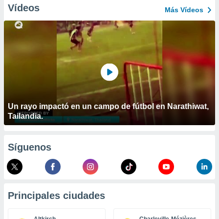
ublicidad y
Vídeos
Más Vídeos
do en
 mismo.
sultar más
 en nuestra
 Cookies
y
ualquier
ento
 botón
ación de
Un rayo impactó en un campo de fútbol en Narathiwat,
kies
Tailandia.
 disponible
e nuestra
.
Síguenos
IVAMENTE,
as
Principales ciudades
 a cookies
 no aceptar