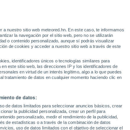
r a nuestro sitio web meteored.hn. En este caso, te informamos
/h
tizar la navegación por el sitio web, pero no se utilizarán
dad o contenido personalizado, aunque sí podrás visualizar
ción de cookies y acceder a nuestro sitio web a través de este
via
Satélites
Modelos
es, identificadores únicos o tecnologías similares para
n este sitio web, las direcciones IP y los identificadores de
rsonales en virtud de un interés legítimo, algo a lo que puedes
 al tratamiento de datos en cualquier momento haciendo clic en
Lunes
Martes
Miércoles
Jueves
10 Ago
11 Ago
12 Ago
13 Ago
miento de datos:
uso de datos limitados para seleccionar anuncios básicos, crear
80%
ccionar la publicidad personalizada, crear un perfil para
0.9 mm
ontenido personalizado, medir el rendimiento de la publicidad,
34°
/
17°
31°
/
19°
33°
/
19°
35°
/
20°
vés de estadísticas o a través de la combinación de datos
rvicios, uso de datos limitados con el objetivo de seleccionar el