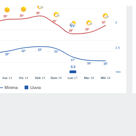
36°
35°
35°
33°
32°
5
29°
28°
2.5
22°
22°
21°
20°
17°
16°
16°
0.3
mm
Jue
13
Vie
14
Sáb
15
Dom
16
Lun
17
Mar
18
Mié
19
Mínima
Lluvia