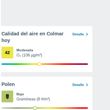
Calidad del aire en Colmar
Detalle
hoy
Moderada
42
O₃ (106 µg/m³)
Polen
Detalle
Bajo
Gramíneas (8 #/m³)