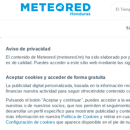
T
Aviso de privacidad
El contenido de Meteored (meteored.hn) ha sido elaborado por p
es de calidad. Puedes acceder a este sitio web mediante las si
Aceptar cookies y acceder de forma gratuita
Inicio
Francia
Gran Este
Alto Rin
Colmar
La publicidad digital personalizada, basada en la información r
financiar nuestra actividad para seguir ofreciéndote contenido c
Tiempo en Colmar
Pulsando el botón "Aceptar y continuar", puedes acceder a la w
nuestras o de nuestros socios, que nos permiten el seguimiento
19:00
Viernes
desarrollar un perfil específico para mostrarte publicidad y co
más información en nuestra
Política de Cookies
y retirar en cu
Configuración de cookies
que aparece disponible en el pie de n
Nubes y claros