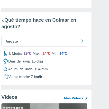
¿Qué tiempo hace en Colmar en
agosto
?
Agosto
T. Media:
19°C
Max.:
24°C
Min:
14°C
Días de lluvia:
15
días
Acum. de lluvia:
104 mm
Viento medio:
7 km/h
Vídeos
Más Vídeos