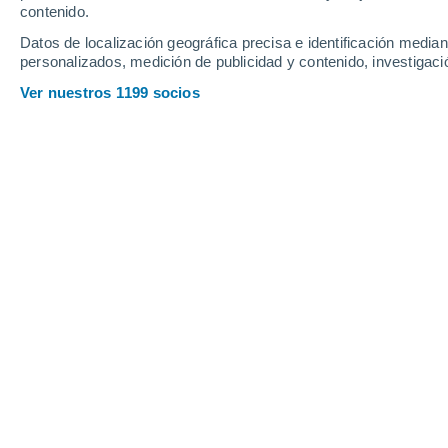
contenido.
10
-
22
km/h
14
-
36
km/h
5
12
-
29
km/h
Datos de localización geográfica precisa e identificación mediant
personalizados, medición de publicidad y contenido, investigació
Tiempo en Colmar hoy
, 7 de agosto
Ver nuestros 1199 socios
Nubes y claros
27°
17:00
Sensación T.
27°
Nubes y claros
26°
18:00
Sensación T.
26°
Nubes y claros
26°
19:00
Sensación T.
26°
Soleado
24°
20:00
Sensación T.
25°
Soleado
22°
21:00
Sensación T.
25°