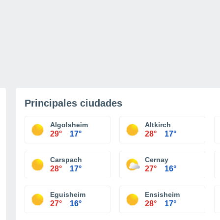
Principales ciudades
Algolsheim
Altkirch
29°
17°
28°
17°
Carspach
Cernay
28°
17°
27°
16°
Eguisheim
Ensisheim
27°
16°
28°
17°