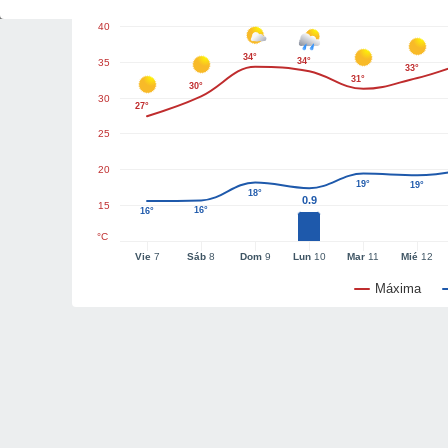
40
34°
34°
35
33°
31°
30°
30
27°
25
20
19°
19°
18°
0.9
15
16°
16°
°C
Vie
7
Sáb
8
Dom
9
Lun
10
Mar
11
Mié
12
Máxima