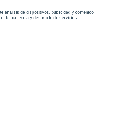
-
20
km/h
15
-
35
km/h
10
-
28
km/h
5
-
21
km/h
e análisis de dispositivos, publicidad y contenido
n de audiencia y desarrollo de servicios.
Noreste
3 Medio
11
-
27 km/h
FPS:
6-10
Noreste
1 Bajo
12
-
29 km/h
FPS:
no
Noreste
1 Bajo
11
-
29 km/h
FPS:
no
Norte
0 Bajo
7
-
25 km/h
FPS:
no
Norte
0 Bajo
8
-
17 km/h
FPS:
no