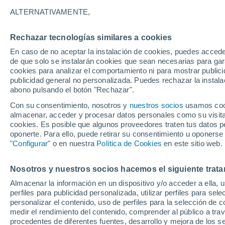
26°
ALTERNATIVAMENTE,
Rechazar tecnologías similares a cookies
Noreste
En caso de no aceptar la instalación de cookies, puedes accede
Sensación de 26°
11
-
29 km
de que solo se instalarán cookies que sean necesarias para garan
cookies para analizar el comportamiento ni para mostrar publici
publicidad general no personalizada. Puedes rechazar la instala
abono pulsando el botón "Rechazar".
Tiempo 1 - 7 días
Mapa de nubosidad
Radar de llu
Con su consentimiento, nosotros y
nuestros socios
usamos cooki
almacenar, acceder y procesar datos personales como su visita e
cookies. Es posible que algunos proveedores traten tus datos pe
oponerte. Para ello, puede retirar su consentimiento u oponerse
Mañana
Domingo
Hoy
"Configurar"
o en nuestra
Política de Cookies
en este sitio web.
8 Ago
9 Ago
7 Ago
Nosotros y nuestros socios hacemos el siguiente trata
Almacenar la información en un dispositivo y/o acceder a ella, 
perfiles para publicidad personalizada, utilizar perfiles para sele
personalizar el contenido, uso de perfiles para la selección de c
30°
/
16°
34°
/
18°
27°
/
16°
medir el rendimiento del contenido, comprender al público a tra
procedentes de diferentes fuentes, desarrollo y mejora de los se