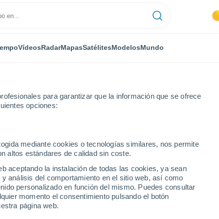
iempo
Vídeos
Radar
Mapas
Satélites
Modelos
Mundo
rofesionales para garantizar que la información que se ofrece
guientes opciones:
ecogida mediante cookies o tecnologías similares, nos permite
on altos estándares de calidad sin coste.
eb aceptando la instalación de todas las cookies, ya sean
 y análisis del comportamiento en el sitio web, así como
...
ntenido personalizado en función del mismo. Puedes consultar
alquier momento el consentimiento pulsando el botón
Por hora
uestra página web.
Cielos despejados en las
próximas horas