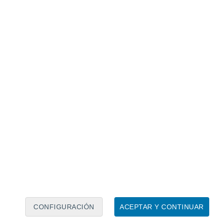
Calendario lunar
Lun
Mar
Mié
Jue
Vie
Sáb
Dom
7
8
9
10
11
12
13
14
15
16
17
18
19
20
CONFIGURACIÓN
ACEPTAR Y CONTINUAR
7.5