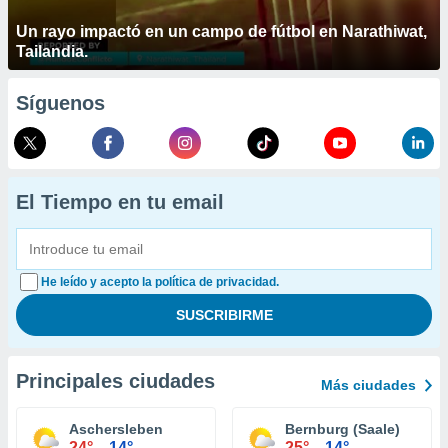
Un rayo impactó en un campo de fútbol en Narathiwat,
Tailandia.
Síguenos
El Tiempo en tu email
He leído y acepto la política de privacidad.
Principales ciudades
Más ciudades
Aschersleben
Bernburg (Saale)
24°
14°
25°
14°