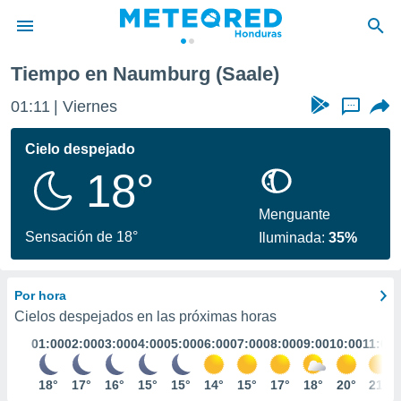
Tiempo en Naumburg (Saale)
privacidad
01:11
Viernes
...
o de
n) ha sido
Cielo despejado
or
18°
es para
ue la
 que se
Menguante
e calidad.
Sensación de 18°
Iluminada:
35%
eder a este
ediante las
opciones:
Por hora
ookies y
Cielos despejados en las próximas horas
e forma
01:00
02:00
03:00
04:00
05:00
06:00
07:00
08:00
09:00
10:00
11:00
d digital
18°
17°
16°
15°
15°
14°
15°
17°
18°
20°
21°
ada, basada