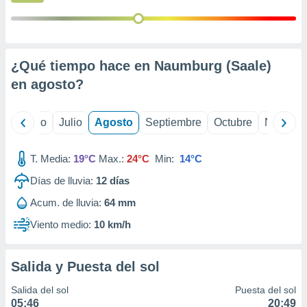
ados con el
 seleccionar
o.
calización
precisa e
¿Qué tiempo hace en Naumburg (Saale)
ión mediante
en
agosto
?
, publicidad
yo
Junio
Julio
Agosto
Septiembre
Octubre
Noviemb
dos,
 publicidad
,
T. Media:
19°C
Max.:
24°C
Min:
14°C
ón de
 desarrollo
Días de lluvia:
12
días
s.
Acum. de lluvia:
64 mm
tros 1199
Viento medio:
10 km/h
ios
Salida y Puesta del sol
Salida del sol
Puesta del sol
05:46
20:49