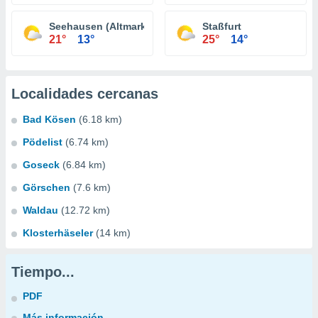
Seehausen (Altmark)
Staßfurt
21°
13°
25°
14°
Localidades cercanas
Bad Kösen
(6.18 km)
Pödelist
(6.74 km)
Goseck
(6.84 km)
Görschen
(7.6 km)
Waldau
(12.72 km)
Klosterhäseler
(14 km)
Tiempo...
PDF
Más información