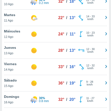
32°
/
18°
ublicidad y
0.2 mm
km/h
10 Ago
do en
Martes
 mismo.
14
-
33
22°
/
13°
km/h
sultar más
11 Ago
 en nuestra
 Cookies
y
Miércoles
10
-
23
24°
/
11°
ualquier
km/h
12 Ago
ento
Jueves
 botón
12
-
30
28°
/
13°
km/h
13 Ago
ación de
kies
 disponible
Viernes
12
-
32
33°
/
16°
e nuestra
km/h
14 Ago
.
Sábado
IVAMENTE,
9
-
28
36°
/
19°
km/h
15 Ago
as
Domingo
30%
11
-
27
32°
/
20°
 a cookies
0.8 mm
km/h
16 Ago
 no aceptar