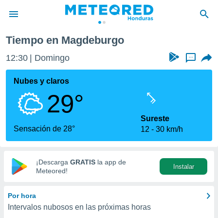
Tiempo en Magdeburgo
privacidad
12:30
Domingo
...
o de
n) ha sido
Nubes y claros
or
29°
es para
ue la
 que se
Sureste
e calidad.
Sensación de 28°
12
30 km/h
eder a este
ediante las
opciones:
¡Descarga
GRATIS
la app de
Instalar
ookies y
Meteored!
e forma
Por hora
d digital
Intervalos nubosos en las próximas horas
ada, basada