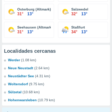
Osterburg (Altmark)
Salzwedel
31°
13°
32°
13°
Seehausen (Altmark)
Staßfurt
31°
13°
34°
13°
Localidades cercanas
Werder
(1.08 km)
Neue Neustadt
(2.64 km)
Neustädter See
(4.31 km)
Woltersdorf
(9.75 km)
Sülzetal
(10.68 km)
Hohenwarsleben
(10.79 km)