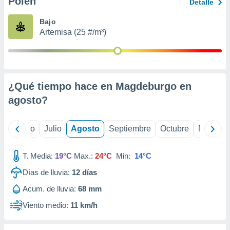
Polen
ados con el
Detalle
 seleccionar
o.
Bajo
Artemisa (25 #/m³)
calización
precisa e
ión mediante
, publicidad
¿Qué tiempo hace en Magdeburgo en
dos,
agosto
?
 publicidad
,
ón de
yo
Junio
Julio
Agosto
Septiembre
Octubre
Noviemb
 desarrollo
s.
T. Media:
19°C
Max.:
24°C
Min:
14°C
tros 1199
ios
Días de lluvia:
12
días
Acum. de lluvia:
68 mm
Viento medio:
11 km/h