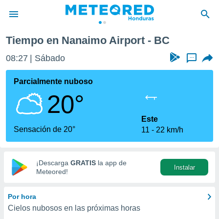
Tiempo en Nanaimo Airport - BC
privacidad
08:27
Sábado
...
o de
n) ha sido
Parcialmente nuboso
or
20°
es para
ue la
 que se
Este
e calidad.
Sensación de 20°
11
22 km/h
eder a este
ediante las
opciones:
¡Descarga
GRATIS
la app de
Instalar
ookies y
Meteored!
e forma
Por hora
d digital
Cielos nubosos en las próximas horas
ada, basada