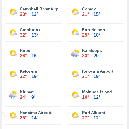
Campbell River Airport
Comox
23°
13°
21°
15°
Cranbrook
Fort Nelson
32°
13°
25°
10°
Hope
Kamloops
26°
16°
33°
20°
Kelowna
Kelowna Airport
32°
19°
31°
19°
Kitimat
Mcinnes Island
24°
9°
16°
12°
Nanaimo Airport
Port Alberni
25°
14°
27°
12°