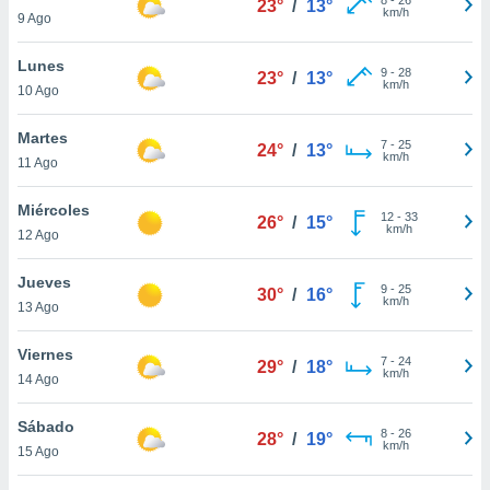
23°
/
13°
ublicidad y
km/h
9 Ago
do en
Lunes
 mismo.
9
-
28
23°
/
13°
km/h
sultar más
10 Ago
 en nuestra
 Cookies
y
Martes
7
-
25
24°
/
13°
ualquier
km/h
11 Ago
ento
Miércoles
 botón
12
-
33
26°
/
15°
km/h
12 Ago
ación de
kies
 disponible
Jueves
9
-
25
30°
/
16°
e nuestra
km/h
13 Ago
.
Viernes
IVAMENTE,
7
-
24
29°
/
18°
km/h
14 Ago
as
Sábado
8
-
26
28°
/
19°
 a cookies
km/h
15 Ago
 no aceptar