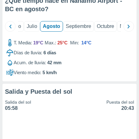
¿Qué tiempo hace en Nanaimo Airport -
ados con el
 seleccionar
BC en
agosto
?
o.
calización
yo
Junio
Julio
Agosto
Septiembre
Octubre
Noviemb
precisa e
ión mediante
T. Media:
19°C
Max.:
25°C
Min:
14°C
, publicidad
Días de lluvia:
6
días
dos,
Acum. de lluvia:
42 mm
 publicidad
,
Viento medio:
5 km/h
ón de
 desarrollo
s.
Salida y Puesta del sol
tros 1199
Salida del sol
Puesta del sol
ios
05:58
20:43