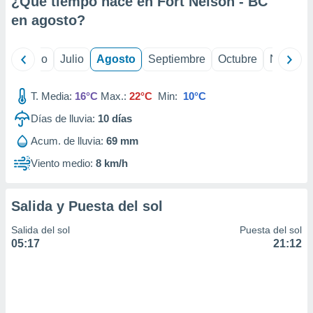
¿Qué tiempo hace en Fort Nelson - BC
ados con el
 seleccionar
en
agosto
?
o.
calización
yo
Junio
Julio
Agosto
Septiembre
Octubre
Noviemb
precisa e
ión mediante
T. Media:
16°C
Max.:
22°C
Min:
10°C
, publicidad
Días de lluvia:
10
días
dos,
Acum. de lluvia:
69 mm
 publicidad
,
Viento medio:
8 km/h
ón de
 desarrollo
s.
Salida y Puesta del sol
tros 1199
Salida del sol
Puesta del sol
ios
05:17
21:12