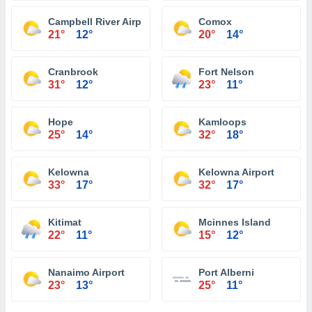
Campbell River Airport
Comox
21°
12°
20°
14°
Cranbrook
Fort Nelson
31°
12°
23°
11°
Hope
Kamloops
25°
14°
32°
18°
Kelowna
Kelowna Airport
33°
17°
32°
17°
Kitimat
Mcinnes Island
22°
11°
15°
12°
Nanaimo Airport
Port Alberni
23°
13°
25°
11°