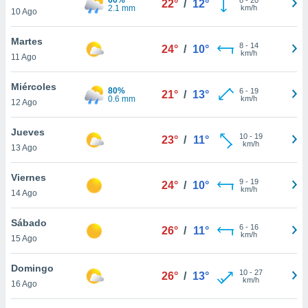
22°
/
12°
ublicidad y
2.1 mm
km/h
10 Ago
do en
Martes
 mismo.
8
-
14
24°
/
10°
km/h
sultar más
11 Ago
 en nuestra
 Cookies
y
Miércoles
80%
6
-
19
21°
/
13°
ualquier
0.6 mm
km/h
12 Ago
ento
Jueves
 botón
10
-
19
23°
/
11°
km/h
13 Ago
ación de
kies
 disponible
Viernes
9
-
19
24°
/
10°
e nuestra
km/h
14 Ago
.
Sábado
IVAMENTE,
6
-
16
26°
/
11°
km/h
15 Ago
as
Domingo
10
-
27
26°
/
13°
 a cookies
km/h
16 Ago
 no aceptar