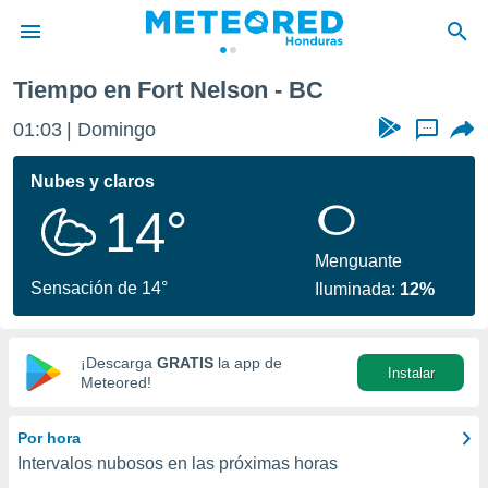
Tiempo en Fort Nelson - BC
privacidad
01:03
Domingo
...
o de
n) ha sido
Nubes y claros
or
14°
es para
ue la
 que se
Menguante
e calidad.
Sensación de 14°
Iluminada:
12%
eder a este
ediante las
opciones:
¡Descarga
GRATIS
la app de
Instalar
ookies y
Meteored!
e forma
Por hora
d digital
Intervalos nubosos en las próximas horas
ada, basada