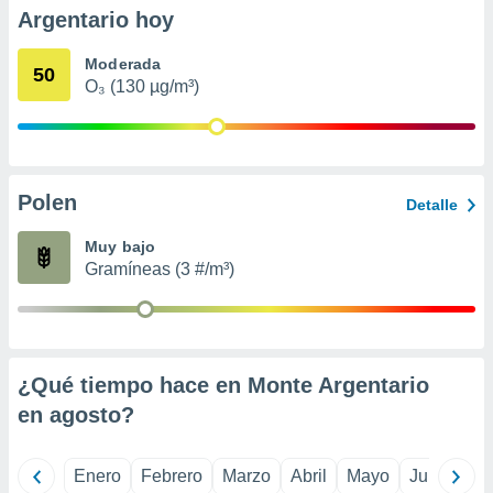
retirar su
Argentario hoy
ento u
Moderada
50
 de datos
O₃ (130 µg/m³)
er momento
ic en
o en
 Cookies
en
Polen
eb.
Detalle
Muy bajo
y
socios
Gramíneas (3 #/m³)
el
to de
la
¿Qué tiempo hace en Monte Argentario
 en un
en
agosto
?
 y/o acceder
 de datos
ara
Enero
Febrero
Marzo
Abril
Mayo
Junio
Ju
 anuncios