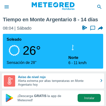
óxima semana
Tiempo en Monte Argentario 8 - 14 días
privacidad
08:04
Sábado
...
o de
n) ha sido
Soleado
or
26°
es para
ue la
 que se
Norte
e calidad.
Sensación de 28°
6
11 km/h
eder a este
ediante las
opciones:
Aviso de nivel rojo
Alerta extrema por altas temperaturas en Monte
ookies y
Argentario hoy
e forma
¡Descarga
GRATIS
la app de
Instalar
d digital
Meteored!
ada, basada