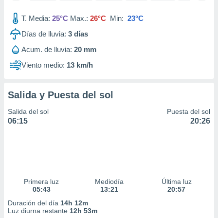
ar perfiles
idad
T. Media:
25°C
Max.:
26°C
Min:
23°C
a, utilizar
Días de lluvia:
3
días
a
 la
Acum. de lluvia:
20 mm
da, crear un
Viento medio:
13 km/h
personalizar
o, uso de
a la
Salida y Puesta del sol
e contenido
do, medir el
Salida del sol
Puesta del sol
 de la
06:15
20:26
medir el
 del
 comprender
 través de
s o a través
nación de
Primera luz
Mediodía
Última luz
edentes de
05:43
13:21
20:57
fuentes,
y mejora de
Duración del día
14h 12m
os, uso de
Luz diurna restante
12h 53m