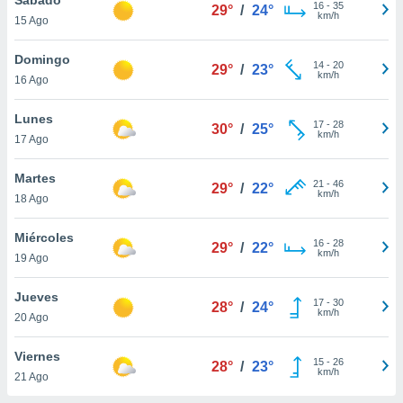
ublicidad y
16
-
35
29°
/
24°
km/h
15 Ago
do en
 mismo.
Domingo
14
-
20
29°
/
23°
sultar más
km/h
16 Ago
 en nuestra
 Cookies
y
Lunes
17
-
28
ualquier
30°
/
25°
km/h
17 Ago
ento
 botón
Martes
21
-
46
29°
/
22°
ación de
km/h
18 Ago
kies
 disponible
Miércoles
16
-
28
e nuestra
29°
/
22°
km/h
19 Ago
.
Jueves
IVAMENTE,
17
-
30
28°
/
24°
km/h
20 Ago
as
Viernes
15
-
26
28°
/
23°
 a cookies
km/h
21 Ago
 no aceptar