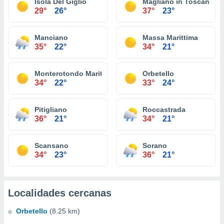
Isola Del Giglio
Magliano in Toscana
29°
26°
37°
23°
Manciano
Massa Marittima
35°
22°
34°
21°
Monterotondo Marittimo
Orbetello
34°
22°
33°
24°
Pitigliano
Roccastrada
36°
21°
34°
21°
Scansano
Sorano
34°
23°
36°
21°
Localidades cercanas
Orbetello
(8.25 km)