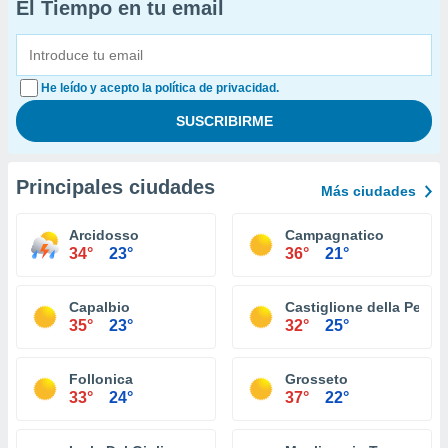
El Tiempo en tu email
He leído y acepto la política de privacidad.
Principales ciudades
Más ciudades
Arcidosso
Campagnatico
34°
23°
36°
21°
Capalbio
Castiglione della Pesca
35°
23°
32°
25°
Follonica
Grosseto
33°
24°
37°
22°