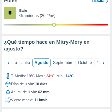
Polen
ados con el
Detalle
 seleccionar
o.
Bajo
Gramíneas (20 #/m³)
calización
precisa e
ión mediante
, publicidad
¿Qué tiempo hace en Mitry-Mory en
dos,
agosto
?
 publicidad
,
ón de
yo
Junio
Julio
Agosto
Septiembre
Octubre
Noviemb
 desarrollo
s.
T. Media:
19°C
Max.:
24°C
Min:
14°C
tros 1199
ios
Días de lluvia:
10
días
Acum. de lluvia:
62 mm
Viento medio:
11 km/h