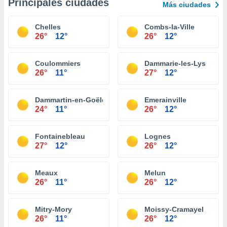
Principales ciudades
Más ciudades
Chelles
Combs-la-Ville
26°
12°
26°
12°
Coulommiers
Dammarie-les-Lys
26°
11°
27°
12°
Dammartin-en-Goële
Emerainville
24°
11°
26°
12°
Fontainebleau
Lognes
27°
12°
26°
12°
Meaux
Melun
26°
11°
26°
12°
Mitry-Mory
Moissy-Cramayel
26°
11°
26°
12°