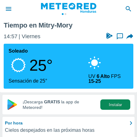
Tiempo en Mitry-Mory
privacidad
14:57
Viernes
...
o de
n) ha sido
Soleado
or
25°
es para
ue la
 que se
UV
6 Alto
FPS
e calidad.
Sensación de 25°
15-25
eder a este
ediante las
opciones:
¡Descarga
GRATIS
la app de
Instalar
ookies y
Meteored!
e forma
Por hora
d digital
Cielos despejados en las próximas horas
ada, basada